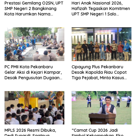
Prestasi Gemilang O2SN, UPT
Hari Anak Nasional 2026,
SMP Negeri 2 Bangkinang
Hafizah Tegaskan Komitmen
Kota Harumkan Nama
UPT SMP Negeri 1 Salo
Kampar di Tingkat Provins
Wujudkan Sekolah Ramah
Anak
PC PMII Kota Pekanbaru
Cipayung Plus Pekanbaru
Gelar Aksi di Kejari Kampar,
Desak Kapolda Riau Copot
Desak Pengusutan Dugaan
Tiga Pejabat, Minta Kasus
Penyimpangan Proyek
Dugaan Kekerasan
Stanum Rp6 Miliar
Mahasiswa Diusut Tuntas
MPLS 2026 Resmi Dibuka,
“Camat Cup 2026 Jadi
Dedi Sunardi: Saatnya
Simbol Kekompakan, Eko