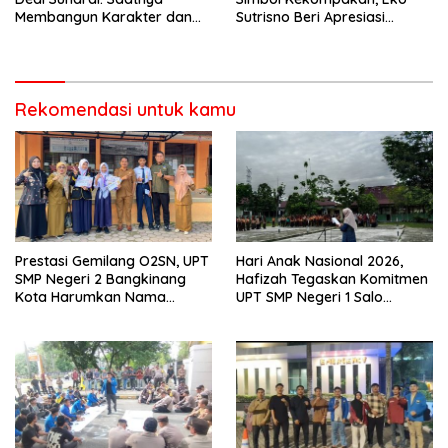
Membangun Karakter dan
Sutrisno Beri Apresiasi
Mengukir Prestasi di UPT SMP
Tinggi”
Negeri 2 Bangkinang Kota
Rekomendasi untuk kamu
Prestasi Gemilang O2SN, UPT
Hari Anak Nasional 2026,
SMP Negeri 2 Bangkinang
Hafizah Tegaskan Komitmen
Kota Harumkan Nama
UPT SMP Negeri 1 Salo
Kampar di Tingkat Provins
Wujudkan Sekolah Ramah
Anak