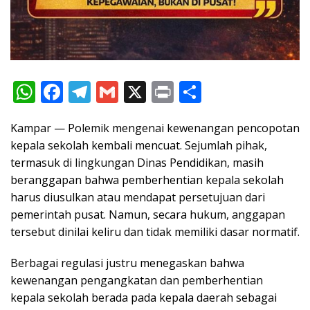
W
F
T
G
X
Pr
S
h
ac
el
m
in
h
Kampar — Polemik mengenai kewenangan pencopotan
at
e
e
ai
t
ar
kepala sekolah kembali mencuat. Sejumlah pihak,
s
b
gr
l
e
termasuk di lingkungan Dinas Pendidikan, masih
A
o
a
beranggapan bahwa pemberhentian kepala sekolah
p
o
m
harus diusulkan atau mendapat persetujuan dari
pemerintah pusat. Namun, secara hukum, anggapan
p
k
tersebut dinilai keliru dan tidak memiliki dasar normatif.
Berbagai regulasi justru menegaskan bahwa
kewenangan pengangkatan dan pemberhentian
kepala sekolah berada pada kepala daerah sebagai