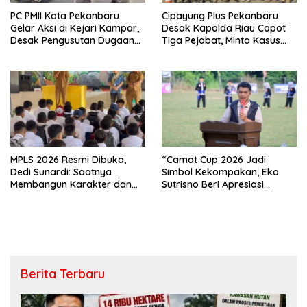
PC PMII Kota Pekanbaru
Cipayung Plus Pekanbaru
Gelar Aksi di Kejari Kampar,
Desak Kapolda Riau Copot
Desak Pengusutan Dugaan
Tiga Pejabat, Minta Kasus
Penyimpangan Proyek
Dugaan Kekerasan
Stanum Rp6 Miliar
Mahasiswa Diusut Tuntas
MPLS 2026 Resmi Dibuka,
“Camat Cup 2026 Jadi
Dedi Sunardi: Saatnya
Simbol Kekompakan, Eko
Membangun Karakter dan
Sutrisno Beri Apresiasi
Mengukir Prestasi di UPT SMP
Tinggi”
Negeri 2 Bangkinang Kota
Berita Terbaru