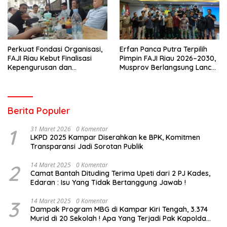
Perkuat Fondasi Organisasi,
Erfan Panca Putra Terpilih
FAJI Riau Kebut Finalisasi
Pimpin FAJI Riau 2026–2030,
Kepengurusan dan
Musprov Berlangsung Lancar
Persiapan Rakerprov
dan Demokratis
Berita Populer
1
31 Maret 2026
0 Komentar
LKPD 2025 Kampar Diserahkan ke BPK, Komitmen
Transparansi Jadi Sorotan Publik
2
14 Maret 2025
0 Komentar
Camat Bantah Dituding Terima Upeti dari 2 PJ Kades,
Edaran : Isu Yang Tidak Bertanggung Jawab !
3
14 Maret 2025
0 Komentar
Dampak Program MBG di Kampar Kiri Tengah, 3.374
Murid di 20 Sekolah ! Apa Yang Terjadi Pak Kapolda