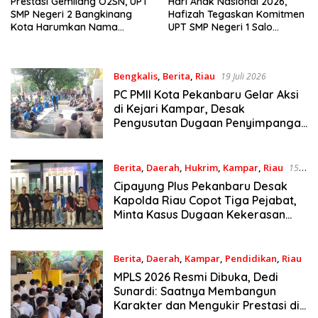
Prestasi Gemilang O2SN, UPT
Hari Anak Nasional 2026,
SMP Negeri 2 Bangkinang
Hafizah Tegaskan Komitmen
Kota Harumkan Nama
UPT SMP Negeri 1 Salo
Kampar di Tingkat Provins
Wujudkan Sekolah Ramah
Anak
Bengkalis
,
Berita
,
Riau
19 Juli 2026
PC PMII Kota Pekanbaru Gelar Aksi
di Kejari Kampar, Desak
Pengusutan Dugaan Penyimpangan
Proyek Stanum Rp6 Miliar
Berita
,
Daerah
,
Hukrim
,
Kampar
,
Riau
15
Juli 2026
Cipayung Plus Pekanbaru Desak
Kapolda Riau Copot Tiga Pejabat,
Minta Kasus Dugaan Kekerasan
Mahasiswa Diusut Tuntas
Berita
,
Daerah
,
Kampar
,
Pendidikan
,
Riau
13 Juli 2026
MPLS 2026 Resmi Dibuka, Dedi
Sunardi: Saatnya Membangun
Karakter dan Mengukir Prestasi di