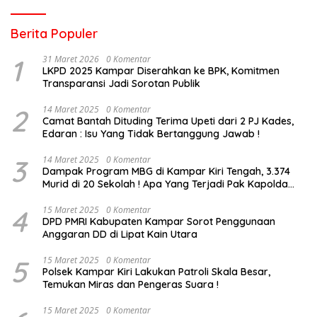
Berita Populer
1
31 Maret 2026
0 Komentar
LKPD 2025 Kampar Diserahkan ke BPK, Komitmen
Transparansi Jadi Sorotan Publik
2
14 Maret 2025
0 Komentar
Camat Bantah Dituding Terima Upeti dari 2 PJ Kades,
Edaran : Isu Yang Tidak Bertanggung Jawab !
3
14 Maret 2025
0 Komentar
Dampak Program MBG di Kampar Kiri Tengah, 3.374
Murid di 20 Sekolah ! Apa Yang Terjadi Pak Kapolda
Riau?
4
15 Maret 2025
0 Komentar
DPD PMRI Kabupaten Kampar Sorot Penggunaan
Anggaran DD di Lipat Kain Utara
5
15 Maret 2025
0 Komentar
Polsek Kampar Kiri Lakukan Patroli Skala Besar,
Temukan Miras dan Pengeras Suara !
15 Maret 2025
0 Komentar