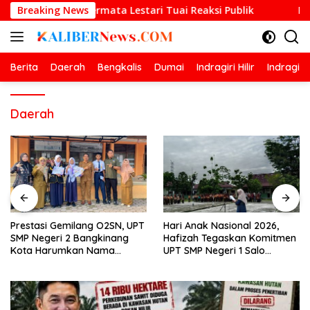
Langsung
Andika Permata Lestari Tuai Reaksi Publik
Breaking News
Prestasi Ge
ke
konten
Berita
Daerah
Bengkalis
Dumai
Indragiri Hilir
Indragiri
Daerah
Prestasi Gemilang O2SN, UPT
Hari Anak Nasional 2026,
SMP Negeri 2 Bangkinang
Hafizah Tegaskan Komitmen
Kota Harumkan Nama
UPT SMP Negeri 1 Salo
Kampar di Tingkat Provins
Wujudkan Sekolah Ramah
Anak