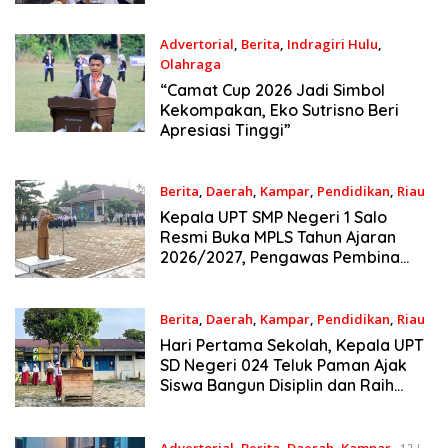
UPT SMP Negeri 2 Bangkinang Kota
Advertorial
,
Berita
,
Indragiri Hulu
,
Olahraga
13 Juli 2026
“Camat Cup 2026 Jadi Simbol
Kekompakan, Eko Sutrisno Beri
Apresiasi Tinggi”
Berita
,
Daerah
,
Kampar
,
Pendidikan
,
Riau
13 Juli 2026
Kepala UPT SMP Negeri 1 Salo
Resmi Buka MPLS Tahun Ajaran
2026/2027, Pengawas Pembina
Lakukan Monitoring
Berita
,
Daerah
,
Kampar
,
Pendidikan
,
Riau
13 Juli 2026
Hari Pertama Sekolah, Kepala UPT
SD Negeri 024 Teluk Paman Ajak
Siswa Bangun Disiplin dan Raih
Prestasi
Advertorial
,
Berita
,
Daerah
,
Kampar