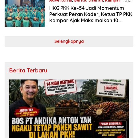
12 Juli
2026
HKG PKK Ke-54 Jadi Momentum
Perkuat Peran Kader, Ketua TP PKK
Kampar Ajak Maksimalkan 10
Program Pokok
Selengkapnya
Berita Terbaru