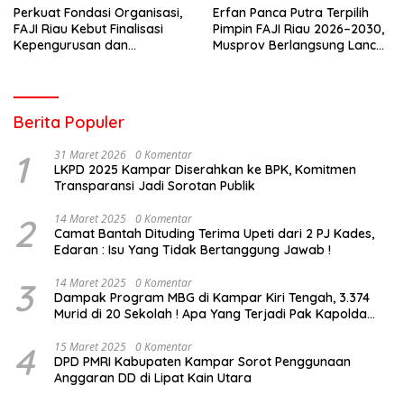
Perkuat Fondasi Organisasi,
Erfan Panca Putra Terpilih
FAJI Riau Kebut Finalisasi
Pimpin FAJI Riau 2026–2030,
Kepengurusan dan
Musprov Berlangsung Lancar
Persiapan Rakerprov
dan Demokratis
Berita Populer
1
31 Maret 2026
0 Komentar
LKPD 2025 Kampar Diserahkan ke BPK, Komitmen
Transparansi Jadi Sorotan Publik
2
14 Maret 2025
0 Komentar
Camat Bantah Dituding Terima Upeti dari 2 PJ Kades,
Edaran : Isu Yang Tidak Bertanggung Jawab !
3
14 Maret 2025
0 Komentar
Dampak Program MBG di Kampar Kiri Tengah, 3.374
Murid di 20 Sekolah ! Apa Yang Terjadi Pak Kapolda
Riau?
4
15 Maret 2025
0 Komentar
DPD PMRI Kabupaten Kampar Sorot Penggunaan
Anggaran DD di Lipat Kain Utara