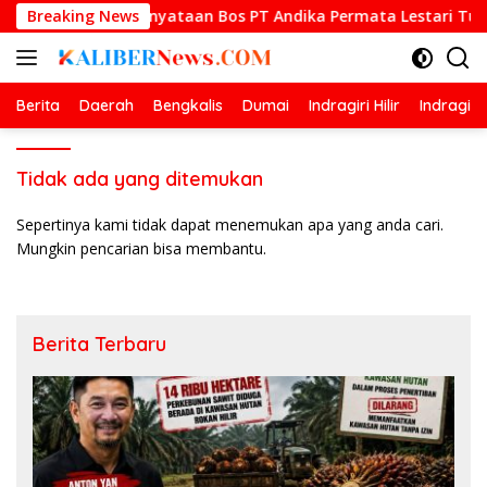
Langsung
i Sorotan, Pernyataan Bos PT Andika Permata Lestari Tuai Reak
Breaking News
ke
konten
Berita
Daerah
Bengkalis
Dumai
Indragiri Hilir
Indragiri
Tidak ada yang ditemukan
Sepertinya kami tidak dapat menemukan apa yang anda cari.
Mungkin pencarian bisa membantu.
Berita Terbaru