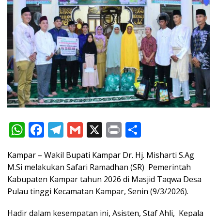
W
F
T
G
X
Pr
S
h
ac
el
m
in
h
Kampar – Wakil Bupati Kampar Dr. Hj. Misharti S.Ag
at
e
e
ai
t
ar
M.Si melakukan Safari Ramadhan (SR) Pemerintah
s
b
gr
l
e
Kabupaten Kampar tahun 2026 di Masjid Taqwa Desa
A
o
a
Pulau tinggi Kecamatan Kampar, Senin (9/3/2026).
p
o
m
Hadir dalam kesempatan ini, Asisten, Staf Ahli, Kepala