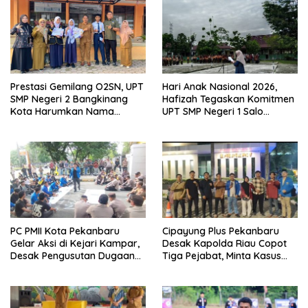
Prestasi Gemilang O2SN, UPT
Hari Anak Nasional 2026,
SMP Negeri 2 Bangkinang
Hafizah Tegaskan Komitmen
Kota Harumkan Nama
UPT SMP Negeri 1 Salo
Kampar di Tingkat Provins
Wujudkan Sekolah Ramah
Anak
PC PMII Kota Pekanbaru
Cipayung Plus Pekanbaru
Gelar Aksi di Kejari Kampar,
Desak Kapolda Riau Copot
Desak Pengusutan Dugaan
Tiga Pejabat, Minta Kasus
Penyimpangan Proyek
Dugaan Kekerasan
Stanum Rp6 Miliar
Mahasiswa Diusut Tuntas