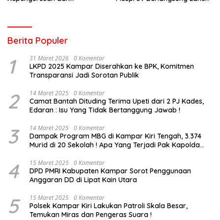
Persiapan Rakerprov
dan Demokratis
Berita Populer
1
31 Maret 2026
0 Komentar
LKPD 2025 Kampar Diserahkan ke BPK, Komitmen
Transparansi Jadi Sorotan Publik
2
14 Maret 2025
0 Komentar
Camat Bantah Dituding Terima Upeti dari 2 PJ Kades,
Edaran : Isu Yang Tidak Bertanggung Jawab !
3
14 Maret 2025
0 Komentar
Dampak Program MBG di Kampar Kiri Tengah, 3.374
Murid di 20 Sekolah ! Apa Yang Terjadi Pak Kapolda
Riau?
4
15 Maret 2025
0 Komentar
DPD PMRI Kabupaten Kampar Sorot Penggunaan
Anggaran DD di Lipat Kain Utara
5
15 Maret 2025
0 Komentar
Polsek Kampar Kiri Lakukan Patroli Skala Besar,
Temukan Miras dan Pengeras Suara !