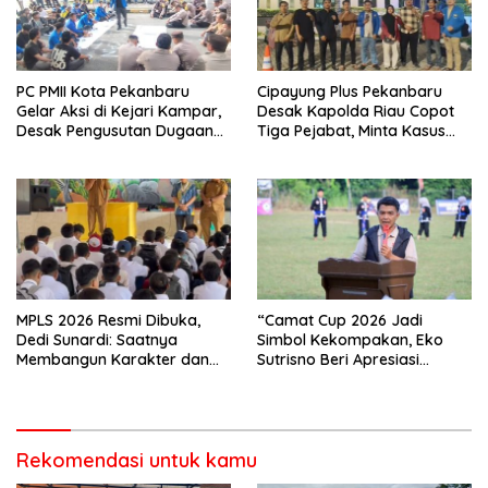
PC PMII Kota Pekanbaru
Cipayung Plus Pekanbaru
Gelar Aksi di Kejari Kampar,
Desak Kapolda Riau Copot
Desak Pengusutan Dugaan
Tiga Pejabat, Minta Kasus
Penyimpangan Proyek
Dugaan Kekerasan
Stanum Rp6 Miliar
Mahasiswa Diusut Tuntas
MPLS 2026 Resmi Dibuka,
“Camat Cup 2026 Jadi
Dedi Sunardi: Saatnya
Simbol Kekompakan, Eko
Membangun Karakter dan
Sutrisno Beri Apresiasi
Mengukir Prestasi di UPT SMP
Tinggi”
Negeri 2 Bangkinang Kota
Rekomendasi untuk kamu