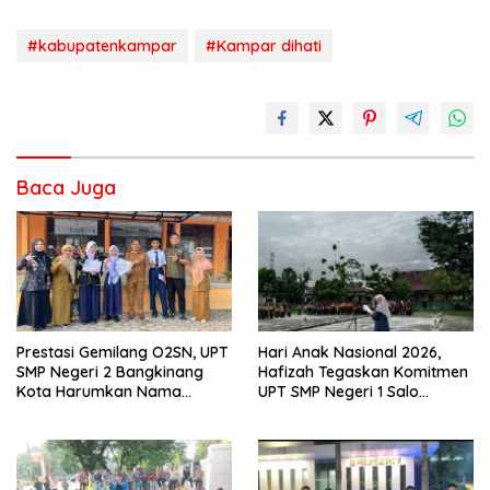
#kabupatenkampar
#Kampar dihati
Baca Juga
Prestasi Gemilang O2SN, UPT
Hari Anak Nasional 2026,
SMP Negeri 2 Bangkinang
Hafizah Tegaskan Komitmen
Kota Harumkan Nama
UPT SMP Negeri 1 Salo
Kampar di Tingkat Provins
Wujudkan Sekolah Ramah
Anak