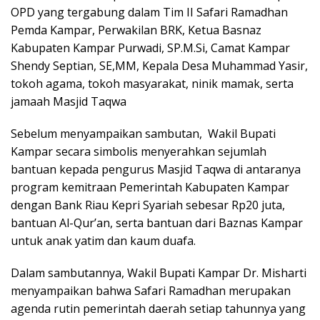
p
k
OPD yang tergabung dalam Tim II Safari Ramadhan
Pemda Kampar, Perwakilan BRK, Ketua Basnaz
Kabupaten Kampar Purwadi, SP.M.Si, Camat Kampar
Shendy Septian, SE,MM, Kepala Desa Muhammad Yasir,
tokoh agama, tokoh masyarakat, ninik mamak, serta
jamaah Masjid Taqwa
Sebelum menyampaikan sambutan, Wakil Bupati
Kampar secara simbolis menyerahkan sejumlah
bantuan kepada pengurus Masjid Taqwa di antaranya
program kemitraan Pemerintah Kabupaten Kampar
dengan Bank Riau Kepri Syariah sebesar Rp20 juta,
bantuan Al-Qur’an, serta bantuan dari Baznas Kampar
untuk anak yatim dan kaum duafa.
Dalam sambutannya, Wakil Bupati Kampar Dr. Misharti
menyampaikan bahwa Safari Ramadhan merupakan
agenda rutin pemerintah daerah setiap tahunnya yang