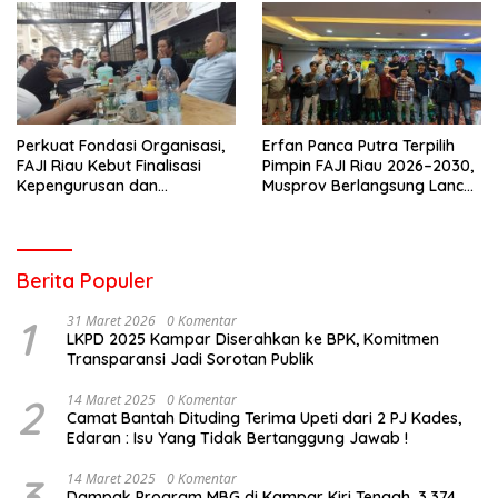
Perkuat Fondasi Organisasi,
Erfan Panca Putra Terpilih
FAJI Riau Kebut Finalisasi
Pimpin FAJI Riau 2026–2030,
Kepengurusan dan
Musprov Berlangsung Lancar
Persiapan Rakerprov
dan Demokratis
Berita Populer
1
31 Maret 2026
0 Komentar
LKPD 2025 Kampar Diserahkan ke BPK, Komitmen
Transparansi Jadi Sorotan Publik
2
14 Maret 2025
0 Komentar
Camat Bantah Dituding Terima Upeti dari 2 PJ Kades,
Edaran : Isu Yang Tidak Bertanggung Jawab !
3
14 Maret 2025
0 Komentar
Dampak Program MBG di Kampar Kiri Tengah, 3.374