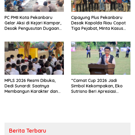
PC PMII Kota Pekanbaru
Cipayung Plus Pekanbaru
Gelar Aksi di Kejari Kampar,
Desak Kapolda Riau Copot
Desak Pengusutan Dugaan
Tiga Pejabat, Minta Kasus
Penyimpangan Proyek
Dugaan Kekerasan
Stanum Rp6 Miliar
Mahasiswa Diusut Tuntas
MPLS 2026 Resmi Dibuka,
“Camat Cup 2026 Jadi
Dedi Sunardi: Saatnya
Simbol Kekompakan, Eko
Membangun Karakter dan
Sutrisno Beri Apresiasi
Mengukir Prestasi di UPT SMP
Tinggi”
Negeri 2 Bangkinang Kota
Berita Terbaru