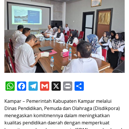
W
F
T
G
X
Pr
S
h
ac
el
m
in
h
Kampar – Pemerintah Kabupaten Kampar melalui
at
e
e
ai
t
ar
Dinas Pendidikan, Pemuda dan Olahraga (Disdikpora)
s
b
gr
l
e
menegaskan komitmennya dalam meningkatkan
A
o
a
kualitas pendidikan daerah dengan memperkuat