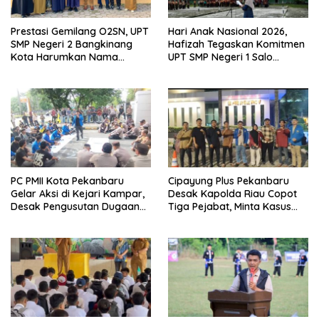
Prestasi Gemilang O2SN, UPT
Hari Anak Nasional 2026,
SMP Negeri 2 Bangkinang
Hafizah Tegaskan Komitmen
Kota Harumkan Nama
UPT SMP Negeri 1 Salo
Kampar di Tingkat Provins
Wujudkan Sekolah Ramah
Anak
PC PMII Kota Pekanbaru
Cipayung Plus Pekanbaru
Gelar Aksi di Kejari Kampar,
Desak Kapolda Riau Copot
Desak Pengusutan Dugaan
Tiga Pejabat, Minta Kasus
Penyimpangan Proyek
Dugaan Kekerasan
Stanum Rp6 Miliar
Mahasiswa Diusut Tuntas