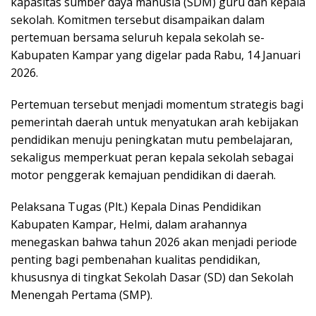
p
o
m
kapasitas sumber daya manusia (SDM) guru dan kepala
sekolah. Komitmen tersebut disampaikan dalam
p
k
pertemuan bersama seluruh kepala sekolah se-
Kabupaten Kampar yang digelar pada Rabu, 14 Januari
2026.
Pertemuan tersebut menjadi momentum strategis bagi
pemerintah daerah untuk menyatukan arah kebijakan
pendidikan menuju peningkatan mutu pembelajaran,
sekaligus memperkuat peran kepala sekolah sebagai
motor penggerak kemajuan pendidikan di daerah.
Pelaksana Tugas (Plt.) Kepala Dinas Pendidikan
Kabupaten Kampar, Helmi, dalam arahannya
menegaskan bahwa tahun 2026 akan menjadi periode
penting bagi pembenahan kualitas pendidikan,
khususnya di tingkat Sekolah Dasar (SD) dan Sekolah
Menengah Pertama (SMP).