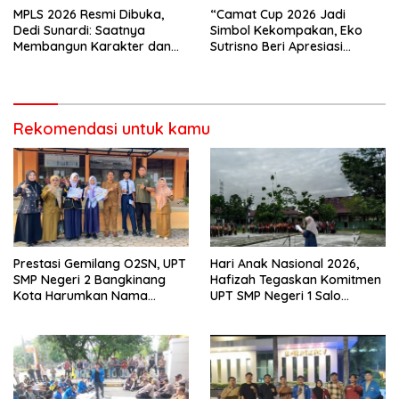
MPLS 2026 Resmi Dibuka,
“Camat Cup 2026 Jadi
Dedi Sunardi: Saatnya
Simbol Kekompakan, Eko
Membangun Karakter dan
Sutrisno Beri Apresiasi
Mengukir Prestasi di UPT SMP
Tinggi”
Negeri 2 Bangkinang Kota
Rekomendasi untuk kamu
Prestasi Gemilang O2SN, UPT
Hari Anak Nasional 2026,
SMP Negeri 2 Bangkinang
Hafizah Tegaskan Komitmen
Kota Harumkan Nama
UPT SMP Negeri 1 Salo
Kampar di Tingkat Provins
Wujudkan Sekolah Ramah
Anak