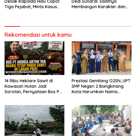
Desak Kapolda Riau Copot
Dedi Sunardi: Saatnya
Tiga Pejabat, Minta Kasus
Membangun Karakter dan
Dugaan Kekerasan
Mengukir Prestasi di UPT SMP
Mahasiswa Diusut Tuntas
Negeri 2 Bangkinang Kota
Rekomendasi untuk kamu
14 Ribu Hektare Sawit di
Prestasi Gemilang O2SN, UPT
Kawasan Hutan Jadi
SMP Negeri 2 Bangkinang
Sorotan, Pernyataan Bos PT
Kota Harumkan Nama
Andika Permata Lestari Tuai
Kampar di Tingkat Provins
Reaksi Publik