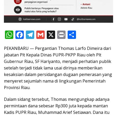
W
F
T
G
X
Pr
S
h
ac
el
m
in
h
PEKANBARU — Pergantian Thomas Larfo Dimeira dari
at
e
e
ai
t
ar
jabatan Plt Kepala Dinas PUPR-PKPP Riau oleh Plt
s
b
gr
l
e
Gubernur Riau, SF Hariyanto, menjadi perhatian publik
A
o
a
setelah terjadi tidak lama usai dirinya memberikan
p
o
m
kesaksian dalam persidangan dugaan pemerasan yang
menyeret sejumlah nama di lingkungan Pemerintah
p
k
Provinsi Riau.
Dalam sidang tersebut, Thomas mengungkap adanya
permintaan dana sebesar Rp300 juta kepada mantan
Kadis PUPR Riau, Muhammad Arief Setiawan. Dana itu