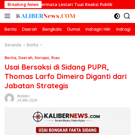
Langsung
ka Permata Lestari Tuai Reaksi Publik
Breaking News
Prestasi Gemila
ke
konten
Berita
Daerah
Bengkalis
Dumai
Indragiri Hilir
Indragiri
Beranda
Berita
Berita
,
Daerah
,
Korupsi
,
Riau
Usai Bersaksi di Sidang PUPR,
Thomas Larfo Dimeira Diganti dari
Jabatan Strategis
Redaksi
26 Mei 2026