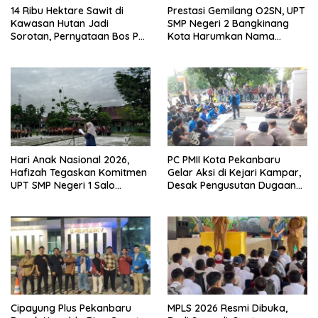
14 Ribu Hektare Sawit di
Prestasi Gemilang O2SN, UPT
Kawasan Hutan Jadi
SMP Negeri 2 Bangkinang
Sorotan, Pernyataan Bos PT
Kota Harumkan Nama
Andika Permata Lestari Tuai
Kampar di Tingkat Provins
Reaksi Publik
Hari Anak Nasional 2026,
PC PMII Kota Pekanbaru
Hafizah Tegaskan Komitmen
Gelar Aksi di Kejari Kampar,
UPT SMP Negeri 1 Salo
Desak Pengusutan Dugaan
Wujudkan Sekolah Ramah
Penyimpangan Proyek
Anak
Stanum Rp6 Miliar
Cipayung Plus Pekanbaru
MPLS 2026 Resmi Dibuka,