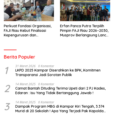
Perkuat Fondasi Organisasi,
Erfan Panca Putra Terpilih
FAJI Riau Kebut Finalisasi
Pimpin FAJI Riau 2026–2030,
Kepengurusan dan
Musprov Berlangsung Lancar
Persiapan Rakerprov
dan Demokratis
Berita Populer
1
31 Maret 2026
0 Komentar
LKPD 2025 Kampar Diserahkan ke BPK, Komitmen
Transparansi Jadi Sorotan Publik
2
14 Maret 2025
0 Komentar
Camat Bantah Dituding Terima Upeti dari 2 PJ Kades,
Edaran : Isu Yang Tidak Bertanggung Jawab !
3
14 Maret 2025
0 Komentar
Dampak Program MBG di Kampar Kiri Tengah, 3.374
Murid di 20 Sekolah ! Apa Yang Terjadi Pak Kapolda