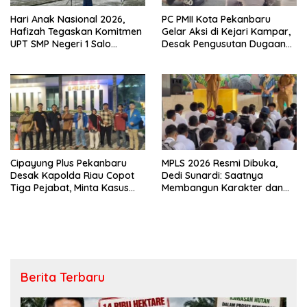
Hari Anak Nasional 2026,
PC PMII Kota Pekanbaru
Hafizah Tegaskan Komitmen
Gelar Aksi di Kejari Kampar,
UPT SMP Negeri 1 Salo
Desak Pengusutan Dugaan
Wujudkan Sekolah Ramah
Penyimpangan Proyek
Anak
Stanum Rp6 Miliar
Cipayung Plus Pekanbaru
MPLS 2026 Resmi Dibuka,
Desak Kapolda Riau Copot
Dedi Sunardi: Saatnya
Tiga Pejabat, Minta Kasus
Membangun Karakter dan
Dugaan Kekerasan
Mengukir Prestasi di UPT SMP
Mahasiswa Diusut Tuntas
Negeri 2 Bangkinang Kota
Berita Terbaru