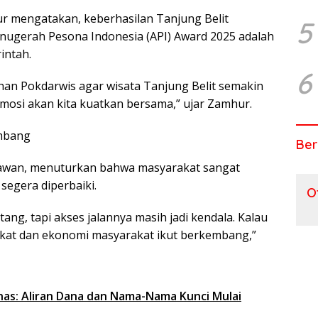
r mengatakan, keberhasilan Tanjung Belit
5
nugerah Pesona Indonesia (API) Award 2025 adalah
intah.
6
uhan Pokdarwis agar wisata Tanjung Belit semakin
omosi akan kita kuatkan bersama,” ujar Zamhur.
embang
Ber
Irawan, menuturkan bahwa masyarakat sangat
segera diperbaiki.
O
ang, tapi akses jalannya masih jadi kendala. Kalau
gkat dan ekonomi masyarakat ikut berkembang,”
as: Aliran Dana dan Nama-Nama Kunci Mulai