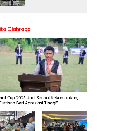
Komitmen UPT SMP Negeri
1 Salo Wujudkan Sekolah
Ramah Anak
ita Olahraga
at Cup 2026 Jadi Simbol Kekompakan,
Sutrisno Beri Apresiasi Tinggi”