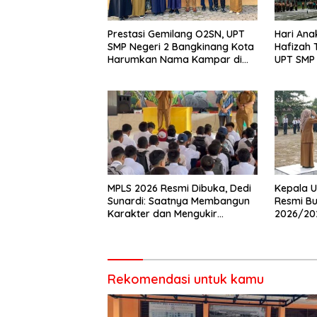
Prestasi Gemilang O2SN, UPT
Hari Ana
SMP Negeri 2 Bangkinang Kota
Hafizah
Harumkan Nama Kampar di
UPT SMP 
Tingkat Provins
Wujudka
Anak
MPLS 2026 Resmi Dibuka, Dedi
Kepala U
Sunardi: Saatnya Membangun
Resmi Bu
Karakter dan Mengukir
2026/20
Prestasi di UPT SMP Negeri 2
Pembina 
Bangkinang Kota
Rekomendasi untuk kamu