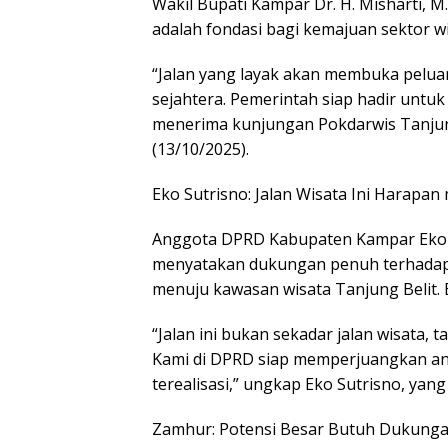
Wakil Bupati Kampar Dr. H. Misharti, M
p
k
adalah fondasi bagi kemajuan sektor wi
“Jalan yang layak akan membuka pelua
sejahtera. Pemerintah siap hadir untuk 
menerima kunjungan Pokdarwis Tanjung
(13/10/2025).
Eko Sutrisno: Jalan Wisata Ini Harapan
Anggota DPRD Kabupaten Kampar Eko S
menyatakan dukungan penuh terhadap
menuju kawasan wisata Tanjung Belit.
“Jalan ini bukan sekadar jalan wisata, 
Kami di DPRD siap memperjuangkan a
terealisasi,” ungkap Eko Sutrisno, ya
Zamhur: Potensi Besar Butuh Dukung