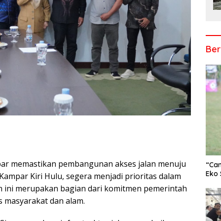
Ber
ar memastikan pembangunan akses jalan menuju
r
“Cam
Eko 
Kampar Kiri Hulu, segera menjadi prioritas dalam
ini merupakan bagian dari komitmen pemerintah
s masyarakat dan alam.