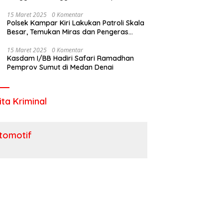
Utara
15 Maret 2025
0 Komentar
Polsek Kampar Kiri Lakukan Patroli Skala
Besar, Temukan Miras dan Pengeras
Suara !
15 Maret 2025
0 Komentar
Kasdam I/BB Hadiri Safari Ramadhan
Pemprov Sumut di Medan Denai
ita Kriminal
tomotif