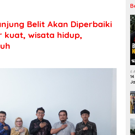
B
njung Belit Akan Diperbaiki
r kuat, wisata hidup,
buh
6 
14
Ja
Pe