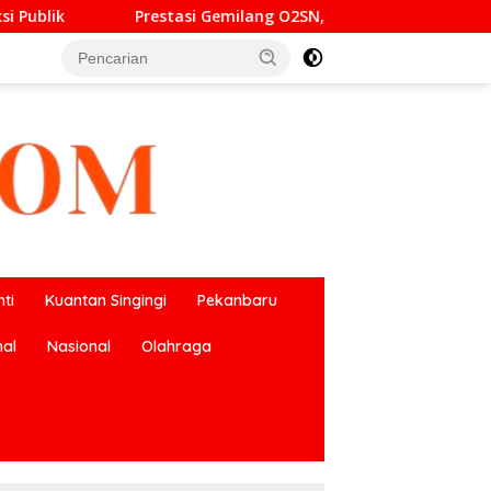
Gemilang O2SN, UPT SMP Negeri 2 Bangkinang Kota Harumkan N
ti
Kuantan Singingi
Pekanbaru
nal
Nasional
Olahraga