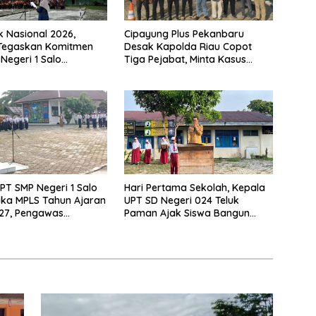
k Nasional 2026,
Cipayung Plus Pekanbaru
 Tegaskan Komitmen
Desak Kapolda Riau Copot
Negeri 1 Salo
Tiga Pejabat, Minta Kasus
n Sekolah Ramah
Dugaan Kekerasan Mahasiswa
Diusut Tuntas
PT SMP Negeri 1 Salo
Hari Pertama Sekolah, Kepala
ka MPLS Tahun Ajaran
UPT SD Negeri 024 Teluk
27, Pengawas
Paman Ajak Siswa Bangun
Lakukan Monitoring
Disiplin dan Raih Prestasi