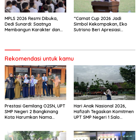
MPLS 2026 Resmi Dibuka,
“Camat Cup 2026 Jadi
Dedi Sunardi: Saatnya
Simbol Kekompakan, Eko
Membangun Karakter dan
Sutrisno Beri Apresiasi
Mengukir Prestasi di UPT SMP
Tinggi”
Negeri 2 Bangkinang Kota
Rekomendasi untuk kamu
Prestasi Gemilang O2SN, UPT
Hari Anak Nasional 2026,
SMP Negeri 2 Bangkinang
Hafizah Tegaskan Komitmen
Kota Harumkan Nama
UPT SMP Negeri 1 Salo
Kampar di Tingkat Provins
Wujudkan Sekolah Ramah
Anak