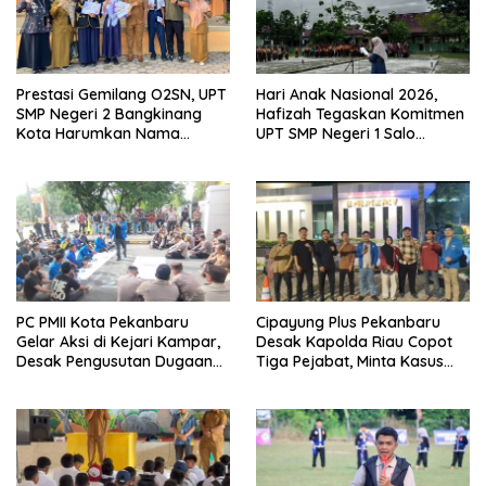
Prestasi Gemilang O2SN, UPT
Hari Anak Nasional 2026,
SMP Negeri 2 Bangkinang
Hafizah Tegaskan Komitmen
Kota Harumkan Nama
UPT SMP Negeri 1 Salo
Kampar di Tingkat Provins
Wujudkan Sekolah Ramah
Anak
PC PMII Kota Pekanbaru
Cipayung Plus Pekanbaru
Gelar Aksi di Kejari Kampar,
Desak Kapolda Riau Copot
Desak Pengusutan Dugaan
Tiga Pejabat, Minta Kasus
Penyimpangan Proyek
Dugaan Kekerasan
Stanum Rp6 Miliar
Mahasiswa Diusut Tuntas