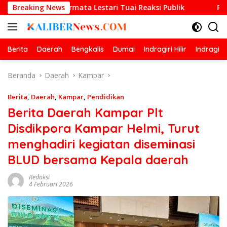
Langsung
 Permata Lestari Tuai Reaksi Publik
Breaking News
Prestasi Gemilan
ke
konten
Berita
Daerah
Bengkalis
Dumai
Indragiri Hilir
Indragiri
Beranda
Daerah
Kampar
Berita
,
Daerah
,
Kampar
,
Pendidikan
Berita Daerah Kampar Plt
Disdikpora Kampar Helmi, Turut
menghadiri kegiatan diseminasi
BLUD bersama Kepala daerah
Redaksi
4 Februari 2026