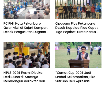
PC PMII Kota Pekanbaru
Cipayung Plus Pekanbaru
Gelar Aksi di Kejari Kampar,
Desak Kapolda Riau Copot
Desak Pengusutan Dugaan
Tiga Pejabat, Minta Kasus
Penyimpangan Proyek
Dugaan Kekerasan
Stanum Rp6 Miliar
Mahasiswa Diusut Tuntas
MPLS 2026 Resmi Dibuka,
“Camat Cup 2026 Jadi
Dedi Sunardi: Saatnya
Simbol Kekompakan, Eko
Membangun Karakter dan
Sutrisno Beri Apresiasi
Mengukir Prestasi di UPT SMP
Tinggi”
Negeri 2 Bangkinang Kota