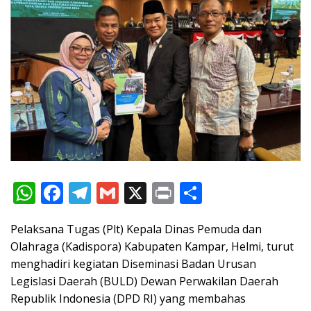
W
F
T
G
X
Pr
S
h
ac
el
m
in
h
Pelaksana Tugas (Plt) Kepala Dinas Pemuda dan
at
e
e
ai
t
ar
Olahraga (Kadispora) Kabupaten Kampar, Helmi, turut
s
b
gr
l
e
menghadiri kegiatan Diseminasi Badan Urusan
A
o
a
Legislasi Daerah (BULD) Dewan Perwakilan Daerah
p
o
m
Republik Indonesia (DPD RI) yang membahas