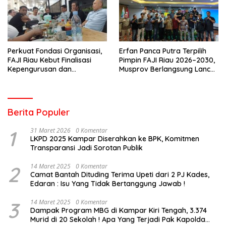
Perkuat Fondasi Organisasi,
Erfan Panca Putra Terpilih
FAJI Riau Kebut Finalisasi
Pimpin FAJI Riau 2026–2030,
Kepengurusan dan
Musprov Berlangsung Lancar
Persiapan Rakerprov
dan Demokratis
Berita Populer
1
31 Maret 2026
0 Komentar
LKPD 2025 Kampar Diserahkan ke BPK, Komitmen
Transparansi Jadi Sorotan Publik
2
14 Maret 2025
0 Komentar
Camat Bantah Dituding Terima Upeti dari 2 PJ Kades,
Edaran : Isu Yang Tidak Bertanggung Jawab !
3
14 Maret 2025
0 Komentar
Dampak Program MBG di Kampar Kiri Tengah, 3.374
Murid di 20 Sekolah ! Apa Yang Terjadi Pak Kapolda