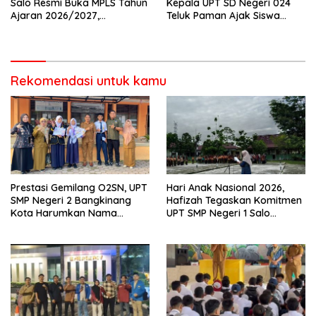
Salo Resmi Buka MPLS Tahun
Kepala UPT SD Negeri 024
Ajaran 2026/2027,
Teluk Paman Ajak Siswa
Pengawas Pembina Lakukan
Bangun Disiplin dan Raih
Monitoring
Prestasi
Rekomendasi untuk kamu
Prestasi Gemilang O2SN, UPT
Hari Anak Nasional 2026,
SMP Negeri 2 Bangkinang
Hafizah Tegaskan Komitmen
Kota Harumkan Nama
UPT SMP Negeri 1 Salo
Kampar di Tingkat Provins
Wujudkan Sekolah Ramah
Anak