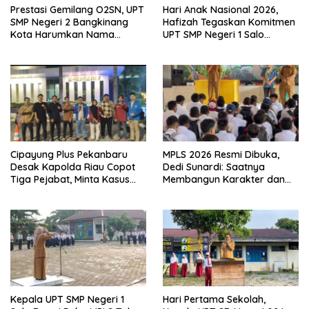
Prestasi Gemilang O2SN, UPT
Hari Anak Nasional 2026,
SMP Negeri 2 Bangkinang
Hafizah Tegaskan Komitmen
Kota Harumkan Nama
UPT SMP Negeri 1 Salo
Kampar di Tingkat Provins
Wujudkan Sekolah Ramah
Anak
Cipayung Plus Pekanbaru
MPLS 2026 Resmi Dibuka,
Desak Kapolda Riau Copot
Dedi Sunardi: Saatnya
Tiga Pejabat, Minta Kasus
Membangun Karakter dan
Dugaan Kekerasan
Mengukir Prestasi di UPT SMP
Mahasiswa Diusut Tuntas
Negeri 2 Bangkinang Kota
Kepala UPT SMP Negeri 1
Hari Pertama Sekolah,