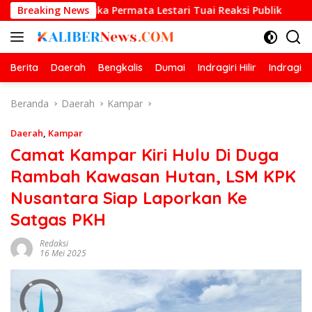
Langsung
Andika Permata Lestari Tuai Reaksi Publik
Breaking News
Prestasi Ge
ke
konten
Berita
Daerah
Bengkalis
Dumai
Indragiri Hilir
Indragiri
Beranda
Daerah
Kampar
Daerah
,
Kampar
‎Camat Kampar Kiri Hulu Di Duga
Rambah Kawasan Hutan, LSM KPK
Nusantara Siap Laporkan Ke
Satgas PKH
Redaksi
16 Mei 2025