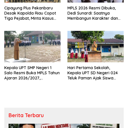
Cipayung Plus Pekanbaru
MPLS 2026 Resmi Dibuka,
Desak Kapolda Riau Copot
Dedi Sunardi: Saatnya
Tiga Pejabat, Minta Kasus
Membangun Karakter dan
Dugaan Kekerasan
Mengukir Prestasi di UPT SMP
Mahasiswa Diusut Tuntas
Negeri 2 Bangkinang Kota
Kepala UPT SMP Negeri 1
Hari Pertama Sekolah,
Salo Resmi Buka MPLS Tahun
Kepala UPT SD Negeri 024
Ajaran 2026/2027,
Teluk Paman Ajak Siswa
Pengawas Pembina Lakukan
Bangun Disiplin dan Raih
Monitoring
Prestasi
Berita Terbaru