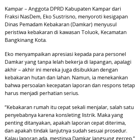
h
ac
el
m
in
h
Kampar – Anggota DPRD Kabupaten Kampar dari
at
e
e
ai
t
ar
Fraksi NasDem, Eko Sustrisno, menyoroti kesigapan
s
b
gr
l
e
Dinas Pemadam Kebakaran (Damkar) menyusul
A
o
a
peristiwa kebakaran di kawasan Toluok, Kecamatan
p
o
m
Bangkinang Kota.
p
k
Eko menyampaikan apresiasi kepada para personel
Damkar yang tanpa lelah bekerja di lapangan, apalagi
akhir – akhir ini mereka juga disibukkan dengan
kebakaran hutan dan lahan. Namun, ia menekankan
bahwa persoalan kecepatan laporan dan respons tetap
harus menjadi perhatian serius.
“Kebakaran rumah itu cepat sekali menjalar, salah satu
penyebabnya karena konsleting listrik. Maka yang
penting ditanyakan, apakah laporan cepat diterima,
dan apakah tindak lanjutnya sudah sesuai prosedur.
Kalau laporan ada, mestinya Damkar langsung gercep,”