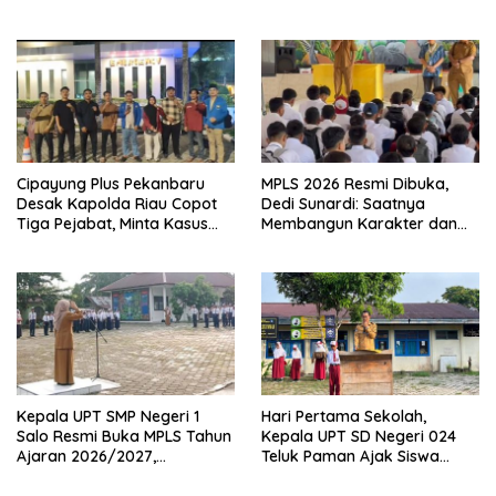
Kampar di Tingkat Provins
Wujudkan Sekolah Ramah
Anak
Cipayung Plus Pekanbaru
MPLS 2026 Resmi Dibuka,
Desak Kapolda Riau Copot
Dedi Sunardi: Saatnya
Tiga Pejabat, Minta Kasus
Membangun Karakter dan
Dugaan Kekerasan
Mengukir Prestasi di UPT SMP
Mahasiswa Diusut Tuntas
Negeri 2 Bangkinang Kota
Kepala UPT SMP Negeri 1
Hari Pertama Sekolah,
Salo Resmi Buka MPLS Tahun
Kepala UPT SD Negeri 024
Ajaran 2026/2027,
Teluk Paman Ajak Siswa
Pengawas Pembina Lakukan
Bangun Disiplin dan Raih
Monitoring
Prestasi