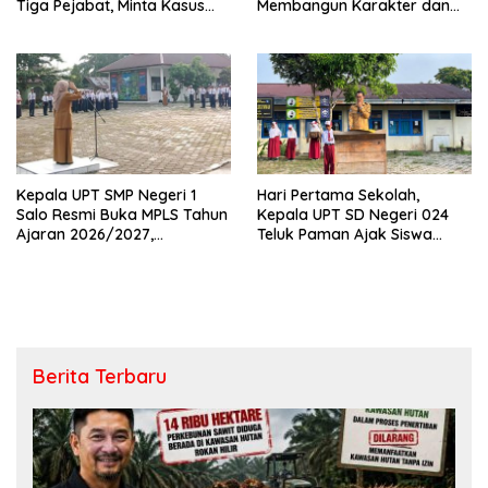
Tiga Pejabat, Minta Kasus
Membangun Karakter dan
Dugaan Kekerasan
Mengukir Prestasi di UPT SMP
Mahasiswa Diusut Tuntas
Negeri 2 Bangkinang Kota
Kepala UPT SMP Negeri 1
Hari Pertama Sekolah,
Salo Resmi Buka MPLS Tahun
Kepala UPT SD Negeri 024
Ajaran 2026/2027,
Teluk Paman Ajak Siswa
Pengawas Pembina Lakukan
Bangun Disiplin dan Raih
Monitoring
Prestasi
Berita Terbaru