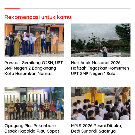
Rekomendasi untuk kamu
Prestasi Gemilang O2SN, UPT
Hari Anak Nasional 2026,
SMP Negeri 2 Bangkinang
Hafizah Tegaskan Komitmen
Kota Harumkan Nama
UPT SMP Negeri 1 Salo
Kampar di Tingkat Provins
Wujudkan Sekolah Ramah
Anak
Cipayung Plus Pekanbaru
MPLS 2026 Resmi Dibuka,
Desak Kapolda Riau Copot
Dedi Sunardi: Saatnya