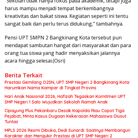
“Sekolah tidak hanya fokus pada akademik, tetapi juga
harus mampu menjadi tempat berkembangnya
kreativitas dan bakat siswa. Kegiatan seperti ini tentu
sangat baik dan perlu terus didukung,” tambahnya.
Pensi UPT SMPN 2 Bangkinang Kota tersebut pun
mendapat sambutan hangat dari masyarakat dan para
orang tua siswa yang hadir menyaksikan jalannya
acara hingga selesai.(Osri)
Berita Terkait
Prestasi Gemilang O2SN, UPT SMP Negeri 2 Bangkinang Kota
Harumkan Nama Kampar di Tingkat Provins
Hari Anak Nasional 2026, Hafizah Tegaskan Komitmen UPT
SMP Negeri 1 Salo Wujudkan Sekolah Ramah Anak
Cipayung Plus Pekanbaru Desak Kapolda Riau Copot Tiga
Pejabat, Minta Kasus Dugaan Kekerasan Mahasiswa Diusut
Tuntas
MPLS 2026 Resmi Dibuka, Dedi Sunardi: Saatnya Membangun
Karakter dan Mengukir Prestasi di UPT SMP Negeri 2