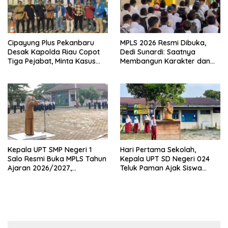
Cipayung Plus Pekanbaru
MPLS 2026 Resmi Dibuka,
Desak Kapolda Riau Copot
Dedi Sunardi: Saatnya
Tiga Pejabat, Minta Kasus
Membangun Karakter dan
Dugaan Kekerasan
Mengukir Prestasi di UPT SMP
Mahasiswa Diusut Tuntas
Negeri 2 Bangkinang Kota
Kepala UPT SMP Negeri 1
Hari Pertama Sekolah,
Salo Resmi Buka MPLS Tahun
Kepala UPT SD Negeri 024
Ajaran 2026/2027,
Teluk Paman Ajak Siswa
Pengawas Pembina Lakukan
Bangun Disiplin dan Raih
Monitoring
Prestasi