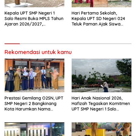
Kepala UPT SMP Negeri 1
Hari Pertama Sekolah,
Salo Resmi Buka MPLS Tahun
Kepala UPT SD Negeri 024
Ajaran 2026/2027,
Teluk Paman Ajak Siswa
Pengawas Pembina Lakukan
Bangun Disiplin dan Raih
Monitoring
Prestasi
Rekomendasi untuk kamu
Prestasi Gemilang O2SN, UPT
Hari Anak Nasional 2026,
SMP Negeri 2 Bangkinang
Hafizah Tegaskan Komitmen
Kota Harumkan Nama
UPT SMP Negeri 1 Salo
Kampar di Tingkat Provins
Wujudkan Sekolah Ramah
Anak