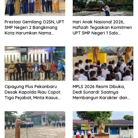
Prestasi Gemilang O2SN, UPT
Hari Anak Nasional 2026,
SMP Negeri 2 Bangkinang
Hafizah Tegaskan Komitmen
Kota Harumkan Nama
UPT SMP Negeri 1 Salo
Kampar di Tingkat Provins
Wujudkan Sekolah Ramah
Anak
Cipayung Plus Pekanbaru
MPLS 2026 Resmi Dibuka,
Desak Kapolda Riau Copot
Dedi Sunardi: Saatnya
Tiga Pejabat, Minta Kasus
Membangun Karakter dan
Dugaan Kekerasan
Mengukir Prestasi di UPT SMP
Mahasiswa Diusut Tuntas
Negeri 2 Bangkinang Kota