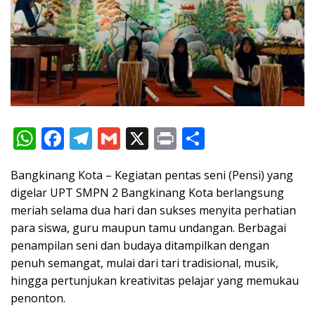
W
F
T
G
X
Pr
S
h
ac
el
m
in
h
Bangkinang Kota – Kegiatan pentas seni (Pensi) yang
at
e
e
ai
t
ar
digelar UPT SMPN 2 Bangkinang Kota berlangsung
s
b
gr
l
e
meriah selama dua hari dan sukses menyita perhatian
A
o
a
para siswa, guru maupun tamu undangan. Berbagai
p
o
m
penampilan seni dan budaya ditampilkan dengan
penuh semangat, mulai dari tari tradisional, musik,
p
k
hingga pertunjukan kreativitas pelajar yang memukau
penonton.