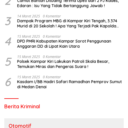
2
Camat Bantah Dituding Terima Upeti dari 2 PJ Kades,
Edaran : Isu Yang Tidak Bertanggung Jawab !
3
14 Maret 2025
0 Komentar
Dampak Program MBG di Kampar Kiri Tengah, 3.374
Murid di 20 Sekolah ! Apa Yang Terjadi Pak Kapolda
Riau?
4
15 Maret 2025
0 Komentar
DPD PMRI Kabupaten Kampar Sorot Penggunaan
Anggaran DD di Lipat Kain Utara
5
15 Maret 2025
0 Komentar
Polsek Kampar Kiri Lakukan Patroli Skala Besar,
Temukan Miras dan Pengeras Suara !
6
15 Maret 2025
0 Komentar
Kasdam I/BB Hadiri Safari Ramadhan Pemprov Sumut
di Medan Denai
Berita Kriminal
Otomotif