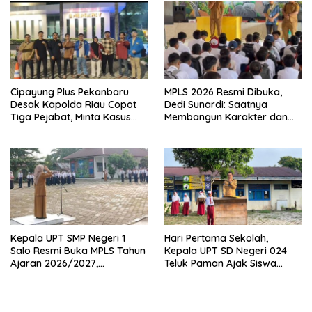
Cipayung Plus Pekanbaru
MPLS 2026 Resmi Dibuka,
Desak Kapolda Riau Copot
Dedi Sunardi: Saatnya
Tiga Pejabat, Minta Kasus
Membangun Karakter dan
Dugaan Kekerasan
Mengukir Prestasi di UPT SMP
Mahasiswa Diusut Tuntas
Negeri 2 Bangkinang Kota
Kepala UPT SMP Negeri 1
Hari Pertama Sekolah,
Salo Resmi Buka MPLS Tahun
Kepala UPT SD Negeri 024
Ajaran 2026/2027,
Teluk Paman Ajak Siswa
Pengawas Pembina Lakukan
Bangun Disiplin dan Raih
Monitoring
Prestasi