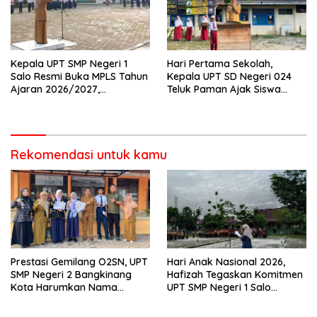
Kepala UPT SMP Negeri 1
Hari Pertama Sekolah,
Salo Resmi Buka MPLS Tahun
Kepala UPT SD Negeri 024
Ajaran 2026/2027,
Teluk Paman Ajak Siswa
Pengawas Pembina Lakukan
Bangun Disiplin dan Raih
Monitoring
Prestasi
Rekomendasi untuk kamu
Prestasi Gemilang O2SN, UPT
Hari Anak Nasional 2026,
SMP Negeri 2 Bangkinang
Hafizah Tegaskan Komitmen
Kota Harumkan Nama
UPT SMP Negeri 1 Salo
Kampar di Tingkat Provins
Wujudkan Sekolah Ramah
Anak