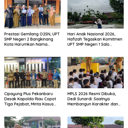
Prestasi Gemilang O2SN, UPT
Hari Anak Nasional 2026,
SMP Negeri 2 Bangkinang
Hafizah Tegaskan Komitmen
Kota Harumkan Nama
UPT SMP Negeri 1 Salo
Kampar di Tingkat Provins
Wujudkan Sekolah Ramah
Anak
Cipayung Plus Pekanbaru
MPLS 2026 Resmi Dibuka,
Desak Kapolda Riau Copot
Dedi Sunardi: Saatnya
Tiga Pejabat, Minta Kasus
Membangun Karakter dan
Dugaan Kekerasan
Mengukir Prestasi di UPT SMP
Mahasiswa Diusut Tuntas
Negeri 2 Bangkinang Kota