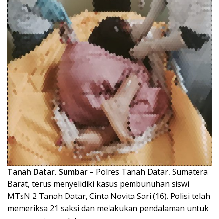
A
o
a
p
o
m
p
k
Tanah Datar, Sumbar
– Polres Tanah Datar, Sumatera
Barat, terus menyelidiki kasus pembunuhan siswi
MTsN 2 Tanah Datar, Cinta Novita Sari (16). Polisi telah
memeriksa 21 saksi dan melakukan pendalaman untuk