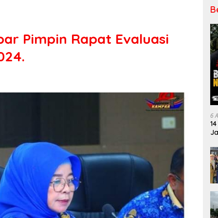
B
ar Pimpin Rapat Evaluasi
024.
6 
14
Ja
Pe