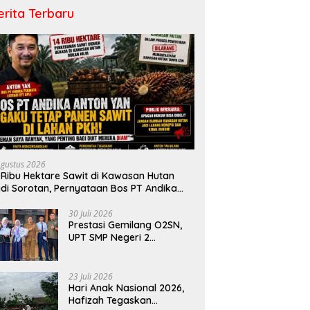
erita Terbaru
Agustus 2026
 Ribu Hektare Sawit di Kawasan Hutan
di Sorotan, Pernyataan Bos PT Andika
rmata Lestari Tuai Reaksi Publik
30 Juli 2026
Prestasi Gemilang O2SN,
UPT SMP Negeri 2
Bangkinang Kota
Harumkan Nama Kampar
di Tingkat Provins
23 Juli 2026
Hari Anak Nasional 2026,
Hafizah Tegaskan