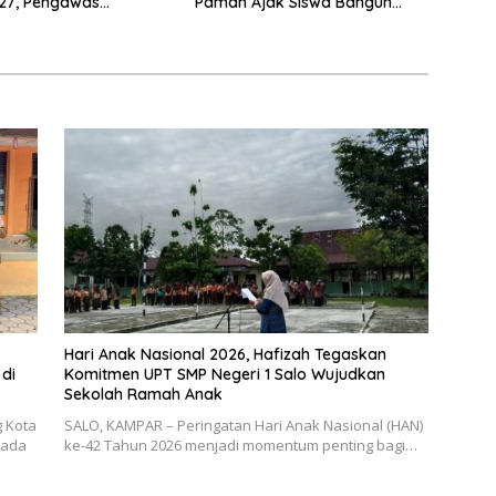
27, Pengawas
Paman Ajak Siswa Bangun
Lakukan Monitoring
Disiplin dan Raih Prestasi
Hari Anak Nasional 2026, Hafizah Tegaskan
di
Komitmen UPT SMP Negeri 1 Salo Wujudkan
Sekolah Ramah Anak
g Kota
SALO, KAMPAR – Peringatan Hari Anak Nasional (HAN)
pada
ke-42 Tahun 2026 menjadi momentum penting bagi…