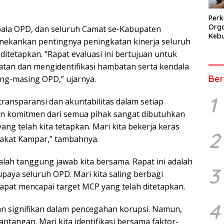
Perk
Orga
Kepala OPD, dan seluruh Camat se-Kabupaten
Kebu
ekankan pentingnya peningkatan kinerja seluruh
Kep
itetapkan. “Rapat evaluasi ini bertujuan untuk
Pers
atan dan mengidentifikasi hambatan serta kendala
Ber
ng-masing OPD,” ujarnya.
1
ansparansi dan akuntabilitas dalam setiap
n komitmen dari semua pihak sangat dibutuhkan
g telah kita tetapkan. Mari kita bekerja keras
2
akat Kampar,” tambahnya.
lah tanggung jawab kita bersama. Rapat ini adalah
3
aya seluruh OPD. Mari kita saling berbagi
dapat mencapai target MCP yang telah ditetapkan.
4
an signifikan dalam pencegahan korupsi. Namun,
ntangan. Mari kita identifikasi bersama faktor-