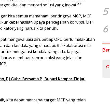
et kita, dan mencari solusi yang inovatif.”
5
 agar kita semua memahami pentingnya MCP, MCP
kur keberhasilan upaya pencegahan korupsi. Mari
6
ikator yang harus kita penuhi.
pat mengevaluasi diri, Setiap OPD perlu melakukan
aian dan kendala yang dihadapi. Berkolaborasi mari
Ber
 untuk mengatasi kendala yang ada. Ia juga
 harus membuat rencana aksi yang jelas dan
MCP.
O
n, Pj Gubri Bersama Pj Bupati Kampar Tinjau
ik, kita dapat mencapai target MCP yang telah