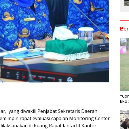
Ber
“Cam
Eko 
ar, yang diwakili Penjabat Sekretaris Daerah
r
emimpin rapat evaluasi capaian Monitoring Center
ilaksanakan di Ruang Rapat lantai III Kantor