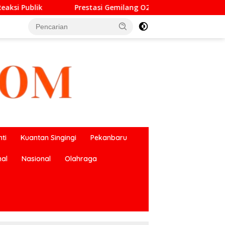
i Gemilang O2SN, UPT SMP Negeri 2 Bangkinang Kota Harumkan
ti
Kuantan Singingi
Pekanbaru
nal
Nasional
Olahraga