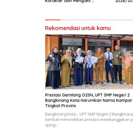
Karakter dan Mengukir
2026/20
Prestasi di UPT SMP Negeri 2
Pembina 
Bangkinang Kota
Rekomendasi untuk kamu
Prestasi Gemilang O2SN, UPT SMP Negeri 2
Bangkinang Kota Harumkan Nama Kampar 
Tingkat Provins
Bangkinang Kota – UPT SMP Negeri 2 Bangkinan
kembali menorehkan prestasi membanggakan 
ajang…