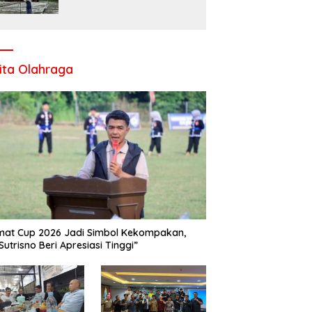
Komitmen UPT SMP Negeri
1 Salo Wujudkan Sekolah
Ramah Anak
ita Olahraga
at Cup 2026 Jadi Simbol Kekompakan,
Sutrisno Beri Apresiasi Tinggi”