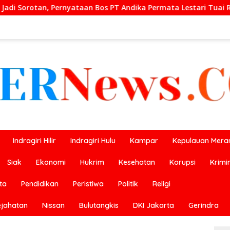
 PT Andika Permata Lestari Tuai Reaksi Publik
Prestas
Indragiri Hilir
Indragiri Hulu
Kampar
Kepulauan Meran
Siak
Ekonomi
Hukrim
Kesehatan
Korupsi
Krimi
ta
Pendidikan
Peristiwa
Politik
Religi
ejahatan
Nissan
Bulutangkis
DKI Jakarta
Gerindra