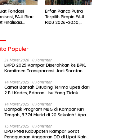
uat Fondasi
Erfan Panca Putra
nisasi, FAJI Riau
Terpilih Pimpin FAJI
t Finalisasi
Riau 2026–2030,
engurusan dan
Musprov Berlangsung
iapan Rakerprov
Lancar dan
Demokratis
ita Populer
31 Maret 2026
0 Komentar
LKPD 2025 Kampar Diserahkan ke BPK,
Komitmen Transparansi Jadi Sorotan
Publik
14 Maret 2025
0 Komentar
Camat Bantah Dituding Terima Upeti dari
2 PJ Kades, Edaran : Isu Yang Tidak
Bertanggung Jawab !
14 Maret 2025
0 Komentar
Dampak Program MBG di Kampar Kiri
Tengah, 3.374 Murid di 20 Sekolah ! Apa
Yang Terjadi Pak Kapolda Riau?
15 Maret 2025
0 Komentar
DPD PMRI Kabupaten Kampar Sorot
Penggunaan Anggaran DD di Lipat Kain