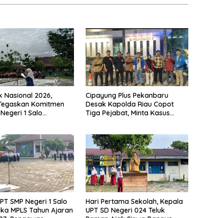
k Nasional 2026,
Cipayung Plus Pekanbaru
 Tegaskan Komitmen
Desak Kapolda Riau Copot
Negeri 1 Salo
Tiga Pejabat, Minta Kasus
n Sekolah Ramah
Dugaan Kekerasan Mahasiswa
Diusut Tuntas
PT SMP Negeri 1 Salo
Hari Pertama Sekolah, Kepala
ka MPLS Tahun Ajaran
UPT SD Negeri 024 Teluk