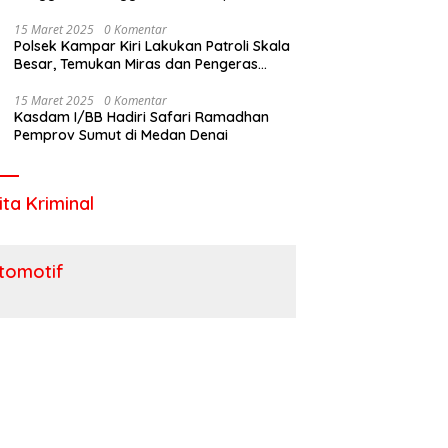
Utara
15 Maret 2025
0 Komentar
Polsek Kampar Kiri Lakukan Patroli Skala
Besar, Temukan Miras dan Pengeras
Suara !
15 Maret 2025
0 Komentar
Kasdam I/BB Hadiri Safari Ramadhan
Pemprov Sumut di Medan Denai
ita Kriminal
tomotif