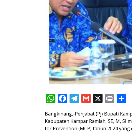
W
F
T
G
X
Pr
S
h
ac
el
m
in
h
Bangkinang,-Penjabat (Pj) Bupati Kamp
at
e
e
ai
t
a
Kabupaten Kampar Ramlah, SE, M, SI m
s
b
gr
l
e
for Prevention (MCP) tahun 2024 yang d