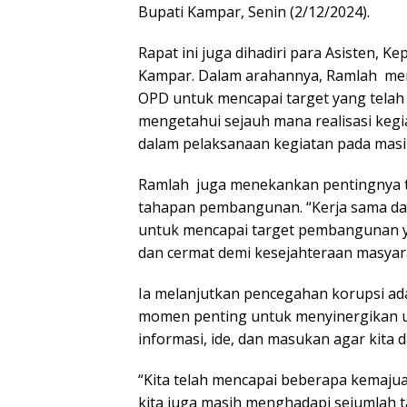
A
o
a
Bupati Kampar, Senin (2/12/2024).
p
o
m
Rapat ini juga dihadiri para Asisten, 
p
k
Kampar. Dalam arahannya, Ramlah men
OPD untuk mencapai target yang telah d
mengetahui sejauh mana realisasi kegi
dalam pelaksanaan kegiatan pada masi
Ramlah juga menekankan pentingnya tr
tahapan pembangunan. “Kerja sama da
untuk mencapai target pembangunan yan
dan cermat demi kesejahteraan masyar
Ia melanjutkan pencegahan korupsi ada
momen penting untuk menyinergikan up
informasi, ide, dan masukan agar kita 
“Kita telah mencapai beberapa kemaju
kita juga masih menghadapi sejumlah ta