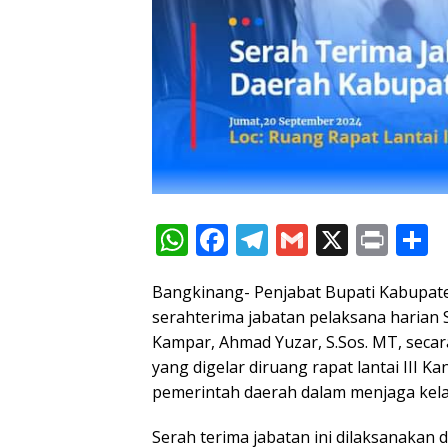
W
F
T
G
X
Pr
S
h
ac
el
m
in
h
Bangkinang- Penjabat Bupati Kabupat
at
e
e
ai
t
a
serahterima jabatan pelaksana harian 
s
b
gr
l
e
Kampar, Ahmad Yuzar, S.Sos. MT, secar
A
o
a
yang digelar diruang rapat lantai III 
p
o
m
pemerintah daerah dalam menjaga kela
p
k
Serah terima jabatan ini dilaksanakan