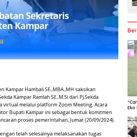
Ber
en Kampar Hambali SE.,MBA.,MH saksikan
r
Sekda Kampar Ramlah SE.,M.Si dari Pj.Sekda
“Cam
a virtual melalui platform Zoom Meeting. Acara
Eko 
Kantor Bupati Kampar ini sebagai bentuk komitmen
ncaran proses pemerintahan, Jumat (20/09/2024).
 dengan telah selesainya melaksanakan tugas