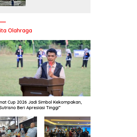
Komitmen UPT SMP Negeri
1 Salo Wujudkan Sekolah
Ramah Anak
ita Olahraga
at Cup 2026 Jadi Simbol Kekompakan,
Sutrisno Beri Apresiasi Tinggi”