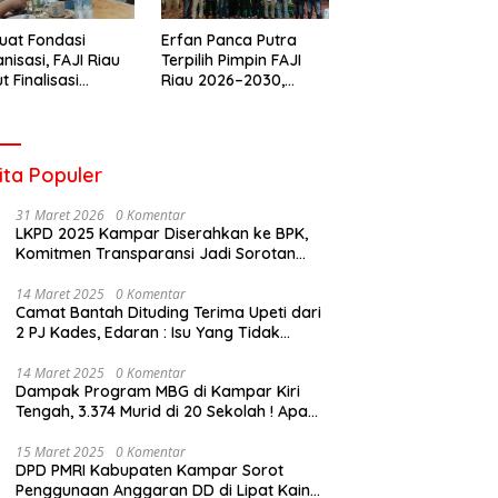
uat Fondasi
Erfan Panca Putra
nisasi, FAJI Riau
Terpilih Pimpin FAJI
t Finalisasi
Riau 2026–2030,
engurusan dan
Musprov Berlangsung
iapan Rakerprov
Lancar dan
Demokratis
ita Populer
31 Maret 2026
0 Komentar
LKPD 2025 Kampar Diserahkan ke BPK,
Komitmen Transparansi Jadi Sorotan
Publik
14 Maret 2025
0 Komentar
Camat Bantah Dituding Terima Upeti dari
2 PJ Kades, Edaran : Isu Yang Tidak
Bertanggung Jawab !
14 Maret 2025
0 Komentar
Dampak Program MBG di Kampar Kiri
Tengah, 3.374 Murid di 20 Sekolah ! Apa
Yang Terjadi Pak Kapolda Riau?
15 Maret 2025
0 Komentar
DPD PMRI Kabupaten Kampar Sorot
Penggunaan Anggaran DD di Lipat Kain