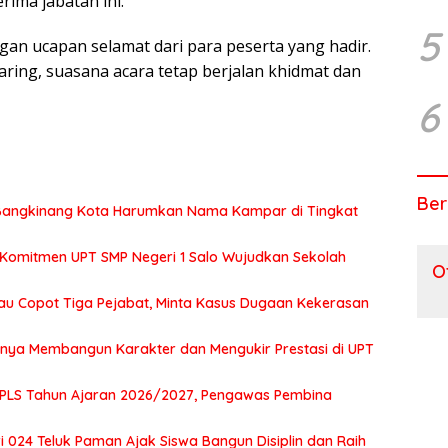
rima jabatan ini.
5
ngan ucapan selamat dari para peserta yang hadir.
ring, suasana acara tetap berjalan khidmat dan
6
Ber
2 Bangkinang Kota Harumkan Nama Kampar di Tingkat
 Komitmen UPT SMP Negeri 1 Salo Wujudkan Sekolah
O
au Copot Tiga Pejabat, Minta Kasus Dugaan Kekerasan
tnya Membangun Karakter dan Mengukir Prestasi di UPT
MPLS Tahun Ajaran 2026/2027, Pengawas Pembina
 024 Teluk Paman Ajak Siswa Bangun Disiplin dan Raih