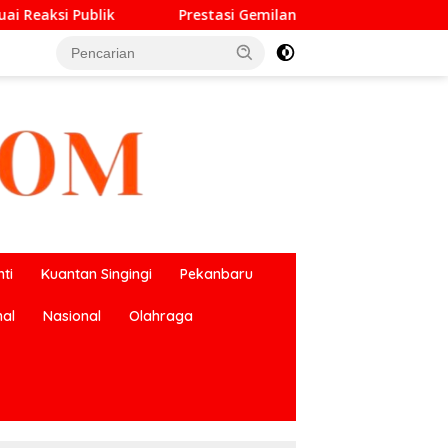
restasi Gemilang O2SN, UPT SMP Negeri 2 Bangkinang Kota Ha
ti
Kuantan Singingi
Pekanbaru
nal
Nasional
Olahraga