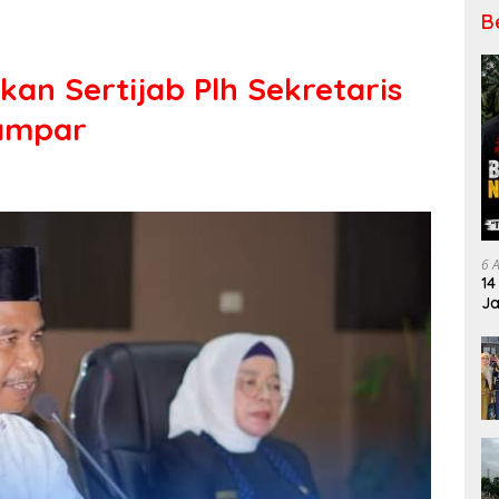
B
kan Sertijab Plh Sekretaris
ampar
6 
14
Ja
Pe