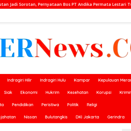
aan Bos PT Andika Permata Lestari Tuai Reaksi Publik
P
Indragiri Hilir
Indragiri Hulu
Kampar
Kepulauan Meran
Siak
Ekonomi
Hukrim
Kesehatan
Korupsi
Krimi
ta
Pendidikan
Peristiwa
Politik
Religi
ejahatan
Nissan
Bulutangkis
DKI Jakarta
Gerindra