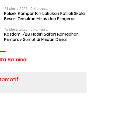
Utara
15 Maret 2025
0 Komentar
Polsek Kampar Kiri Lakukan Patroli Skala
Besar, Temukan Miras dan Pengeras
Suara !
15 Maret 2025
0 Komentar
Kasdam I/BB Hadiri Safari Ramadhan
Pemprov Sumut di Medan Denai
ita Kriminal
tomotif