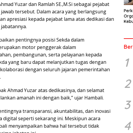
Ahmad Yuzar dan Ramlah SE.,M.Si sebagai pejabat
Perk
jawab tersebut. Dalam acara yang berlangsung
Orga
an apresiasi kepada pejabat lama atas dedikasi dan
Kebu
 jabatannya.
Kep
Pers
ikan pentingnya posisi Sekda dalam
Ber
merupakan motor penggerak dalam
ahan, pembangunan, serta pelayanan kepada
1
kda yang baru dapat melanjutkan tugas dengan
kolaborasi dengan seluruh jajaran pemerintahan
.
2
ak Ahmad Yuzar atas dedikasinya, dan selamat
ankan amanah ini dengan baik,” ujar Hambali.
3
ntingnya transparansi, akuntabilitas, dan inovasi
digital seperti sekarang ini. Meskipun acara
4
mbali menyampaikan bahwa hal tersebut tidak