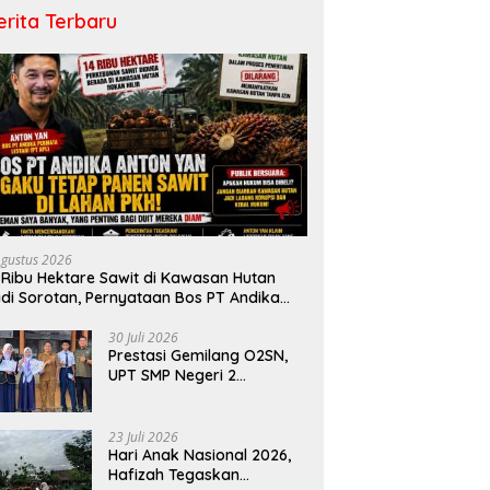
erita Terbaru
Agustus 2026
 Ribu Hektare Sawit di Kawasan Hutan
di Sorotan, Pernyataan Bos PT Andika
rmata Lestari Tuai Reaksi Publik
30 Juli 2026
Prestasi Gemilang O2SN,
UPT SMP Negeri 2
Bangkinang Kota
Harumkan Nama Kampar
di Tingkat Provins
23 Juli 2026
Hari Anak Nasional 2026,
Hafizah Tegaskan