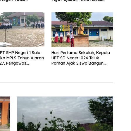
n Sekolah Ramah
Dugaan Kekerasan Mahasiswa
Diusut Tuntas
PT SMP Negeri 1 Salo
Hari Pertama Sekolah, Kepala
ka MPLS Tahun Ajaran
UPT SD Negeri 024 Teluk
27, Pengawas
Paman Ajak Siswa Bangun
Lakukan Monitoring
Disiplin dan Raih Prestasi