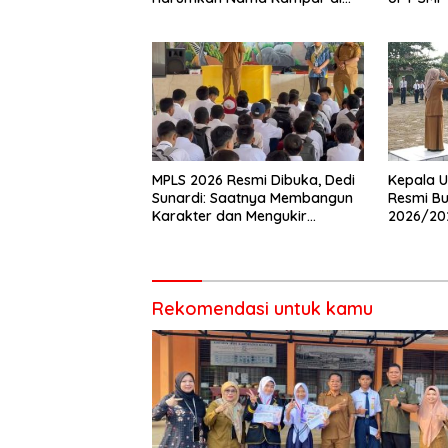
Tingkat Provins
Wujudka
Anak
MPLS 2026 Resmi Dibuka, Dedi
Kepala U
Sunardi: Saatnya Membangun
Resmi Bu
Karakter dan Mengukir
2026/20
Prestasi di UPT SMP Negeri 2
Pembina 
Bangkinang Kota
Rekomendasi untuk kamu