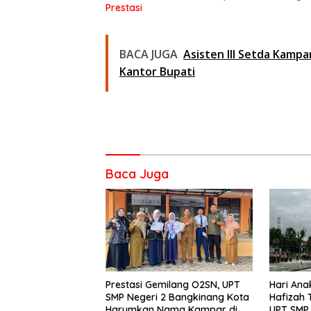
Prestasi
BACA JUGA
Asisten III Setda Kamp
Kantor Bupati
Baca Juga
Prestasi Gemilang O2SN, UPT
Hari Ana
SMP Negeri 2 Bangkinang Kota
Hafizah
Harumkan Nama Kampar di
UPT SMP 