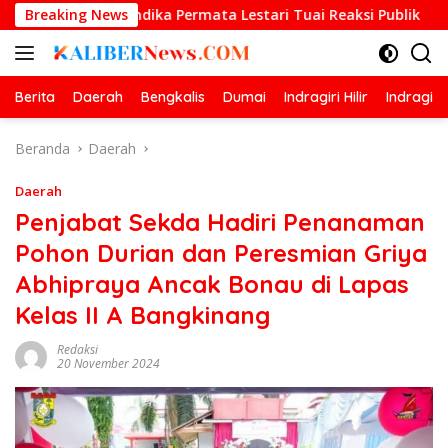
Langsung
T Andika Permata Lestari Tuai Reaksi Publik
Breaking News
Prestasi 
ke
konten
Berita
Daerah
Bengkalis
Dumai
Indragiri Hilir
Indragiri
Beranda
Daerah
Daerah
Penjabat Sekda Hadiri Penanaman
Pohon Durian dan Peresmian Griya
Abhipraya Ancak Bonau di Lapas
Kelas II A Bangkinang
Redaksi
20 November 2024