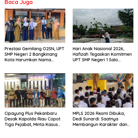
Baca Juga
Prestasi Gemilang O2SN, UPT
Hari Anak Nasional 2026,
SMP Negeri 2 Bangkinang
Hafizah Tegaskan Komitmen
Kota Harumkan Nama
UPT SMP Negeri 1 Salo
Kampar di Tingkat Provins
Wujudkan Sekolah Ramah
Anak
Cipayung Plus Pekanbaru
MPLS 2026 Resmi Dibuka,
Desak Kapolda Riau Copot
Dedi Sunardi: Saatnya
Tiga Pejabat, Minta Kasus
Membangun Karakter dan
Dugaan Kekerasan
Mengukir Prestasi di UPT SMP
Mahasiswa Diusut Tuntas
Negeri 2 Bangkinang Kota