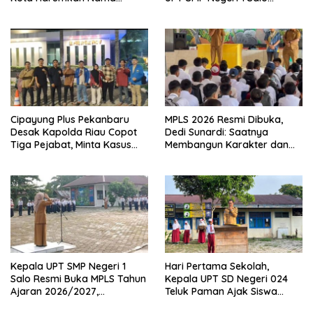
Kampar di Tingkat Provins
Wujudkan Sekolah Ramah
Anak
Cipayung Plus Pekanbaru
MPLS 2026 Resmi Dibuka,
Desak Kapolda Riau Copot
Dedi Sunardi: Saatnya
Tiga Pejabat, Minta Kasus
Membangun Karakter dan
Dugaan Kekerasan
Mengukir Prestasi di UPT SMP
Mahasiswa Diusut Tuntas
Negeri 2 Bangkinang Kota
Kepala UPT SMP Negeri 1
Hari Pertama Sekolah,
Salo Resmi Buka MPLS Tahun
Kepala UPT SD Negeri 024
Ajaran 2026/2027,
Teluk Paman Ajak Siswa
Pengawas Pembina Lakukan
Bangun Disiplin dan Raih