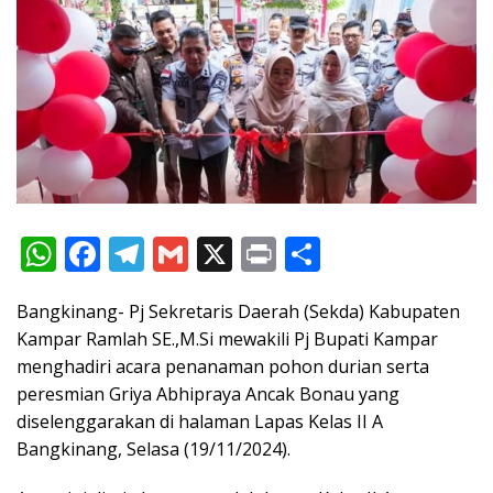
W
F
T
G
X
Pr
S
h
ac
el
m
in
h
Bangkinang- Pj Sekretaris Daerah (Sekda) Kabupaten
at
e
e
ai
t
ar
Kampar Ramlah SE.,M.Si mewakili Pj Bupati Kampar
s
b
gr
l
e
menghadiri acara penanaman pohon durian serta
A
o
a
peresmian Griya Abhipraya Ancak Bonau yang
p
o
m
diselenggarakan di halaman Lapas Kelas II A
Bangkinang, Selasa (19/11/2024).
p
k