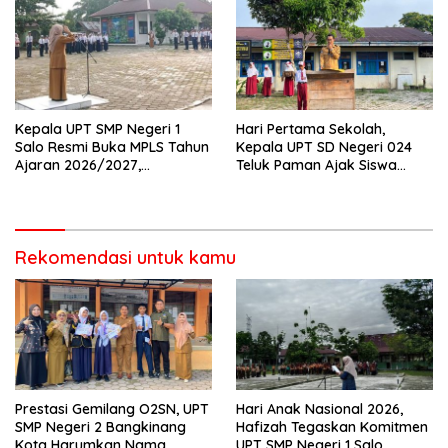
Kepala UPT SMP Negeri 1
Hari Pertama Sekolah,
Salo Resmi Buka MPLS Tahun
Kepala UPT SD Negeri 024
Ajaran 2026/2027,
Teluk Paman Ajak Siswa
Pengawas Pembina Lakukan
Bangun Disiplin dan Raih
Monitoring
Prestasi
Rekomendasi untuk kamu
Prestasi Gemilang O2SN, UPT
Hari Anak Nasional 2026,
SMP Negeri 2 Bangkinang
Hafizah Tegaskan Komitmen
Kota Harumkan Nama
UPT SMP Negeri 1 Salo