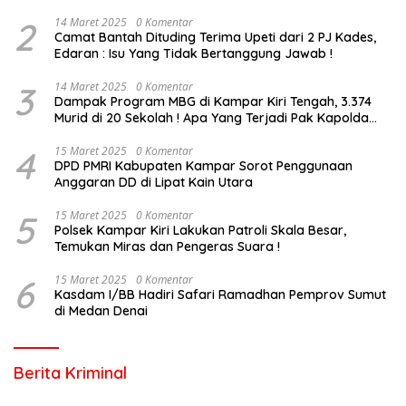
2
14 Maret 2025
0 Komentar
Camat Bantah Dituding Terima Upeti dari 2 PJ Kades,
Edaran : Isu Yang Tidak Bertanggung Jawab !
3
14 Maret 2025
0 Komentar
Dampak Program MBG di Kampar Kiri Tengah, 3.374
Murid di 20 Sekolah ! Apa Yang Terjadi Pak Kapolda
Riau?
4
15 Maret 2025
0 Komentar
DPD PMRI Kabupaten Kampar Sorot Penggunaan
Anggaran DD di Lipat Kain Utara
5
15 Maret 2025
0 Komentar
Polsek Kampar Kiri Lakukan Patroli Skala Besar,
Temukan Miras dan Pengeras Suara !
6
15 Maret 2025
0 Komentar
Kasdam I/BB Hadiri Safari Ramadhan Pemprov Sumut
di Medan Denai
Berita Kriminal