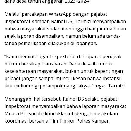
p
o
m
dana desa tahun anggaran 2023–2024.
p
k
Melalui percakapan WhatsApp dengan pejabat
Inspektorat Kampar, Rainol DS, Tarmizi menyampaikan
bahwa masyarakat sudah menunggu hampir dua bulan
sejak laporan disampaikan, namun belum ada tanda-
tanda pemeriksaan dilakukan di lapangan.
“Kami meminta agar Inspektorat dan aparat penegak
hukum bersikap transparan. Dana desa itu untuk
kesejahteraan masyarakat, bukan untuk kepentingan
pribadi. Jangan sampai muncul kesan bahwa instansi
ikut melindungi perampok uang rakyat,” tegas Tarmizi.
Menanggapi hal tersebut, Rainol DS selaku pejabat
Inspektorat menyampaikan bahwa laporan masyarakat
Muara Bio sudah ditindaklanjuti dengan melakukan
koordinasi bersama Tim Tipikor Polres Kampar.