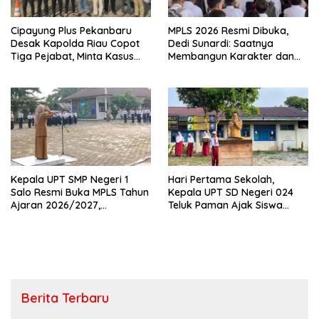
Cipayung Plus Pekanbaru
MPLS 2026 Resmi Dibuka,
Desak Kapolda Riau Copot
Dedi Sunardi: Saatnya
Tiga Pejabat, Minta Kasus
Membangun Karakter dan
Dugaan Kekerasan
Mengukir Prestasi di UPT SMP
Mahasiswa Diusut Tuntas
Negeri 2 Bangkinang Kota
Kepala UPT SMP Negeri 1
Hari Pertama Sekolah,
Salo Resmi Buka MPLS Tahun
Kepala UPT SD Negeri 024
Ajaran 2026/2027,
Teluk Paman Ajak Siswa
Pengawas Pembina Lakukan
Bangun Disiplin dan Raih
Monitoring
Prestasi
Berita Terbaru