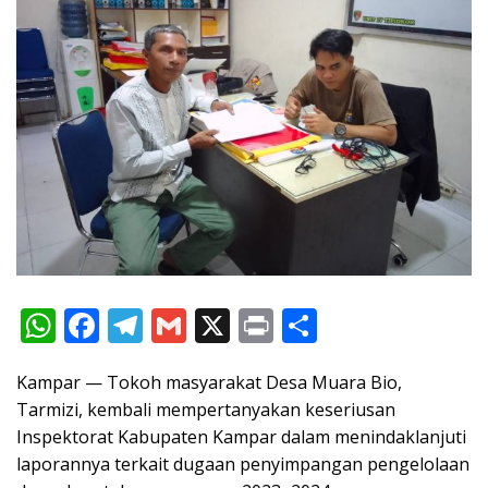
W
F
T
G
X
Pr
S
h
ac
el
m
in
h
Kampar — Tokoh masyarakat Desa Muara Bio,
at
e
e
ai
t
ar
Tarmizi, kembali mempertanyakan keseriusan
s
b
gr
l
e
Inspektorat Kabupaten Kampar dalam menindaklanjuti
A
o
a
laporannya terkait dugaan penyimpangan pengelolaan