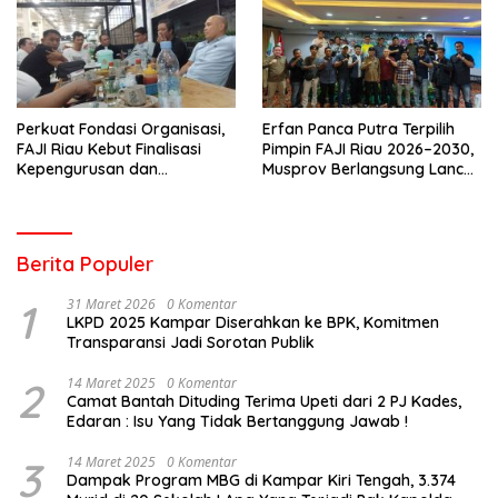
Perkuat Fondasi Organisasi,
Erfan Panca Putra Terpilih
FAJI Riau Kebut Finalisasi
Pimpin FAJI Riau 2026–2030,
Kepengurusan dan
Musprov Berlangsung Lancar
Persiapan Rakerprov
dan Demokratis
Berita Populer
1
31 Maret 2026
0 Komentar
LKPD 2025 Kampar Diserahkan ke BPK, Komitmen
Transparansi Jadi Sorotan Publik
2
14 Maret 2025
0 Komentar
Camat Bantah Dituding Terima Upeti dari 2 PJ Kades,
Edaran : Isu Yang Tidak Bertanggung Jawab !
3
14 Maret 2025
0 Komentar
Dampak Program MBG di Kampar Kiri Tengah, 3.374