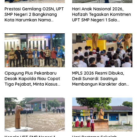
Prestasi Gemilang O2SN, UPT
Hari Anak Nasional 2026,
SMP Negeri 2 Bangkinang
Hafizah Tegaskan Komitmen
Kota Harumkan Nama
UPT SMP Negeri 1 Salo
Kampar di Tingkat Provins
Wujudkan Sekolah Ramah
Anak
Cipayung Plus Pekanbaru
MPLS 2026 Resmi Dibuka,
Desak Kapolda Riau Copot
Dedi Sunardi: Saatnya
Tiga Pejabat, Minta Kasus
Membangun Karakter dan
Dugaan Kekerasan
Mengukir Prestasi di UPT SMP
Mahasiswa Diusut Tuntas
Negeri 2 Bangkinang Kota