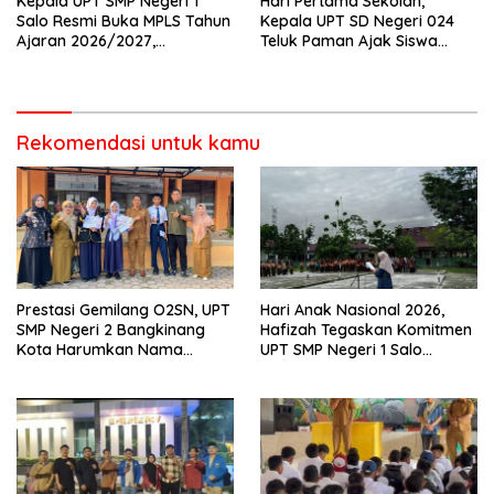
Kepala UPT SMP Negeri 1
Hari Pertama Sekolah,
Salo Resmi Buka MPLS Tahun
Kepala UPT SD Negeri 024
Ajaran 2026/2027,
Teluk Paman Ajak Siswa
Pengawas Pembina Lakukan
Bangun Disiplin dan Raih
Monitoring
Prestasi
Rekomendasi untuk kamu
Prestasi Gemilang O2SN, UPT
Hari Anak Nasional 2026,
SMP Negeri 2 Bangkinang
Hafizah Tegaskan Komitmen
Kota Harumkan Nama
UPT SMP Negeri 1 Salo
Kampar di Tingkat Provins
Wujudkan Sekolah Ramah
Anak