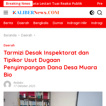
Langsung
 Permata Lestari Tuai Reaksi Publik
Breaking News
Prestasi Gemilan
ke
konten
Berita
Daerah
Bengkalis
Dumai
Indragiri Hilir
Indragiri
Beranda
Daerah
Daerah
Tarmizi Desak Inspektorat dan
Tipikor Usut Dugaan
Penyimpangan Dana Desa Muara
Bio
Redaksi
17 Oktober 2025