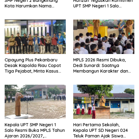
SMP Negeri 2 Bangkinang
Hafizah Tegaskan Komitmen
Kota Harumkan Nama
UPT SMP Negeri 1 Salo
Kampar di Tingkat Provins
Wujudkan Sekolah Ramah
Anak
Cipayung Plus Pekanbaru
MPLS 2026 Resmi Dibuka,
Desak Kapolda Riau Copot
Dedi Sunardi: Saatnya
Tiga Pejabat, Minta Kasus
Membangun Karakter dan
Dugaan Kekerasan
Mengukir Prestasi di UPT SMP
Mahasiswa Diusut Tuntas
Negeri 2 Bangkinang Kota
Kepala UPT SMP Negeri 1
Hari Pertama Sekolah,
Salo Resmi Buka MPLS Tahun
Kepala UPT SD Negeri 024
Ajaran 2026/2027,
Teluk Paman Ajak Siswa