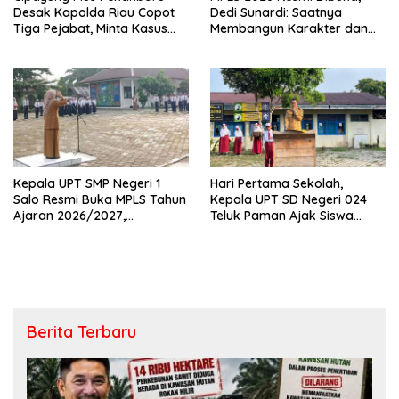
Desak Kapolda Riau Copot
Dedi Sunardi: Saatnya
Tiga Pejabat, Minta Kasus
Membangun Karakter dan
Dugaan Kekerasan
Mengukir Prestasi di UPT SMP
Mahasiswa Diusut Tuntas
Negeri 2 Bangkinang Kota
Kepala UPT SMP Negeri 1
Hari Pertama Sekolah,
Salo Resmi Buka MPLS Tahun
Kepala UPT SD Negeri 024
Ajaran 2026/2027,
Teluk Paman Ajak Siswa
Pengawas Pembina Lakukan
Bangun Disiplin dan Raih
Monitoring
Prestasi
Berita Terbaru