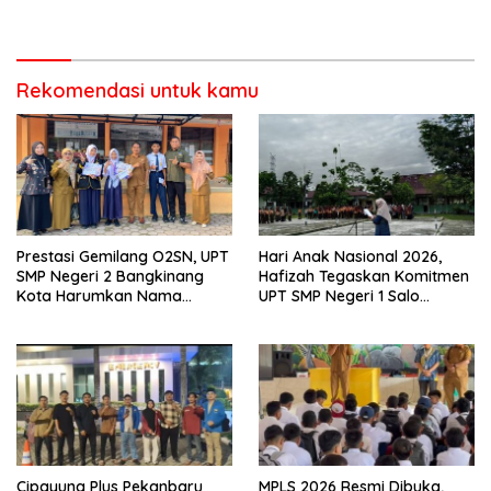
Pengawas Pembina Lakukan
Bangun Disiplin dan Raih
Monitoring
Prestasi
Rekomendasi untuk kamu
Prestasi Gemilang O2SN, UPT
Hari Anak Nasional 2026,
SMP Negeri 2 Bangkinang
Hafizah Tegaskan Komitmen
Kota Harumkan Nama
UPT SMP Negeri 1 Salo
Kampar di Tingkat Provins
Wujudkan Sekolah Ramah
Anak
Cipayung Plus Pekanbaru
MPLS 2026 Resmi Dibuka,