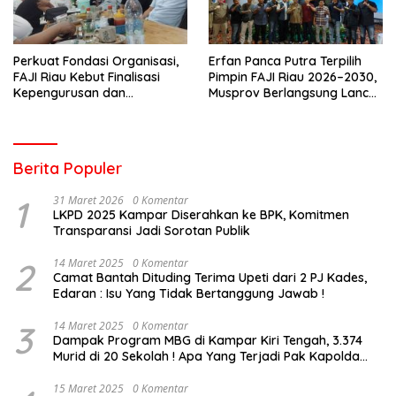
Perkuat Fondasi Organisasi,
Erfan Panca Putra Terpilih
FAJI Riau Kebut Finalisasi
Pimpin FAJI Riau 2026–2030,
Kepengurusan dan
Musprov Berlangsung Lancar
Persiapan Rakerprov
dan Demokratis
Berita Populer
1
31 Maret 2026
0 Komentar
LKPD 2025 Kampar Diserahkan ke BPK, Komitmen
Transparansi Jadi Sorotan Publik
2
14 Maret 2025
0 Komentar
Camat Bantah Dituding Terima Upeti dari 2 PJ Kades,
Edaran : Isu Yang Tidak Bertanggung Jawab !
3
14 Maret 2025
0 Komentar
Dampak Program MBG di Kampar Kiri Tengah, 3.374
Murid di 20 Sekolah ! Apa Yang Terjadi Pak Kapolda
Riau?
15 Maret 2025
0 Komentar