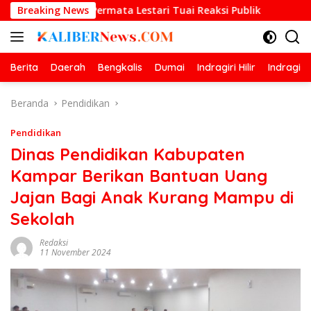
Langsung
ika Permata Lestari Tuai Reaksi Publik
Breaking News
Prestasi Gemil
ke
konten
Berita
Daerah
Bengkalis
Dumai
Indragiri Hilir
Indragiri
Beranda
Pendidikan
Pendidikan
Dinas Pendidikan Kabupaten
Kampar Berikan Bantuan Uang
Jajan Bagi Anak Kurang Mampu di
Sekolah
Redaksi
11 November 2024