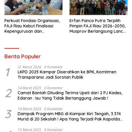
Perkuat Fondasi Organisasi,
Erfan Panca Putra Terpilih
FAJI Riau Kebut Finalisasi
Pimpin FAJI Riau 2026–2030,
Kepengurusan dan
Musprov Berlangsung Lancar
Persiapan Rakerprov
dan Demokratis
Berita Populer
1
31 Maret 2026
0 Komentar
LKPD 2025 Kampar Diserahkan ke BPK, Komitmen
Transparansi Jadi Sorotan Publik
2
14 Maret 2025
0 Komentar
Camat Bantah Dituding Terima Upeti dari 2 PJ Kades,
Edaran : Isu Yang Tidak Bertanggung Jawab !
3
14 Maret 2025
0 Komentar
Dampak Program MBG di Kampar Kiri Tengah, 3.374
Murid di 20 Sekolah ! Apa Yang Terjadi Pak Kapolda
Riau?
15 Maret 2025
0 Komentar