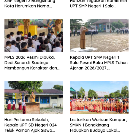
SMP Negeri 2 Bangkinang
Hafizah Tegaskan Komitmen
Kota Harumkan Nama
UPT SMP Negeri 1 Salo
Kampar di Tingkat Provins
Wujudkan Sekolah Ramah
Anak
MPLS 2026 Resmi Dibuka,
Kepala UPT SMP Negeri 1
Dedi Sunardi: Saatnya
Salo Resmi Buka MPLS Tahun
Membangun Karakter dan
Ajaran 2026/2027,
Mengukir Prestasi di UPT SMP
Pengawas Pembina Lakukan
Negeri 2 Bangkinang Kota
Monitoring
Hari Pertama Sekolah,
Lestarikan Warisan Kampar,
Kepala UPT SD Negeri 024
SMKN 1 Bangkinang
Teluk Paman Ajak Siswa
Hidupkan Budaya Lokal