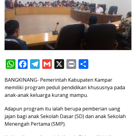
W
F
T
G
X
Pr
S
h
ac
el
m
in
h
BANGKINANG- Pemerintah Kabupaten Kampar
at
e
e
ai
t
ar
memiliki program peduli pendidikan khususnya pada
s
b
gr
l
e
anak-anak keluarga kurang mampu.
A
o
a
Adapun program itu ialah berupa pemberian uang
p
o
m
jajan bagi anak Sekolah Dasar (SD) dan anak Sekolah
p
k
Menengah Pertama (SMP).