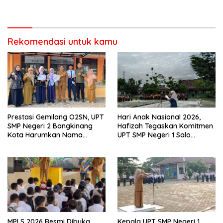
Bangun Disiplin dan Raih
Lewat Festival Kuliner Tradisi
Prestasi
Rekomendasi untuk kamu
Prestasi Gemilang O2SN, UPT
Hari Anak Nasional 2026,
SMP Negeri 2 Bangkinang
Hafizah Tegaskan Komitmen
Kota Harumkan Nama
UPT SMP Negeri 1 Salo
Kampar di Tingkat Provins
Wujudkan Sekolah Ramah
Anak
MPLS 2026 Resmi Dibuka,
Kepala UPT SMP Negeri 1