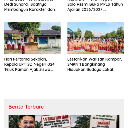
Dedi Sunardi: Saatnya
Salo Resmi Buka MPLS Tahun
Membangun Karakter dan
Ajaran 2026/2027,
Mengukir Prestasi di UPT SMP
Pengawas Pembina Lakukan
Negeri 2 Bangkinang Kota
Monitoring
Hari Pertama Sekolah,
Lestarikan Warisan Kampar,
Kepala UPT SD Negeri 024
SMKN 1 Bangkinang
Teluk Paman Ajak Siswa
Hidupkan Budaya Lokal
Bangun Disiplin dan Raih
Lewat Festival Kuliner Tradisi
Prestasi
Berita Terbaru