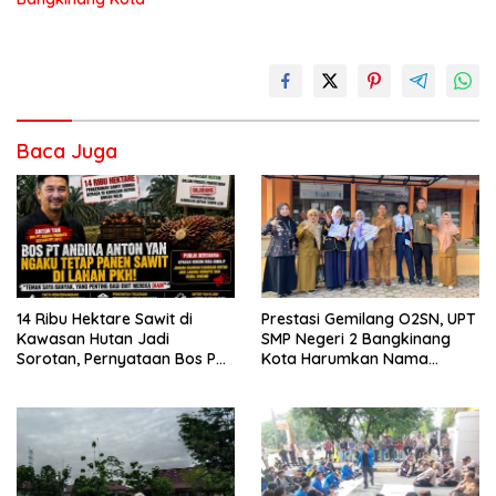
Baca Juga
14 Ribu Hektare Sawit di
Prestasi Gemilang O2SN, UPT
Kawasan Hutan Jadi
SMP Negeri 2 Bangkinang
Sorotan, Pernyataan Bos PT
Kota Harumkan Nama
Andika Permata Lestari Tuai
Kampar di Tingkat Provins
Reaksi Publik