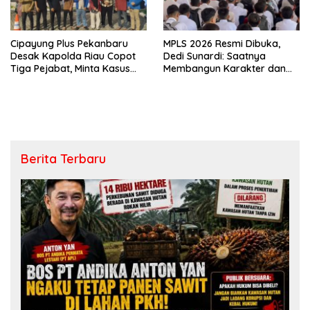
Cipayung Plus Pekanbaru
MPLS 2026 Resmi Dibuka,
Desak Kapolda Riau Copot
Dedi Sunardi: Saatnya
Tiga Pejabat, Minta Kasus
Membangun Karakter dan
Dugaan Kekerasan
Mengukir Prestasi di UPT SMP
Mahasiswa Diusut Tuntas
Negeri 2 Bangkinang Kota
Berita Terbaru