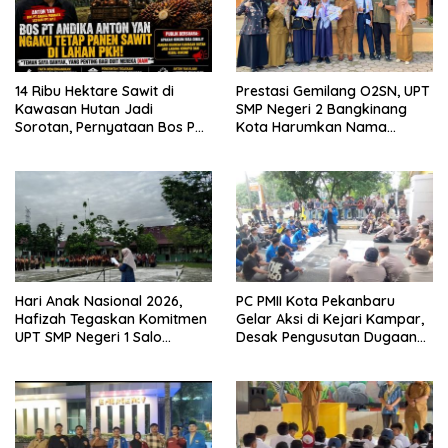
14 Ribu Hektare Sawit di
Prestasi Gemilang O2SN, UPT
Kawasan Hutan Jadi
SMP Negeri 2 Bangkinang
Sorotan, Pernyataan Bos PT
Kota Harumkan Nama
Andika Permata Lestari Tuai
Kampar di Tingkat Provins
Reaksi Publik
Hari Anak Nasional 2026,
PC PMII Kota Pekanbaru
Hafizah Tegaskan Komitmen
Gelar Aksi di Kejari Kampar,
UPT SMP Negeri 1 Salo
Desak Pengusutan Dugaan
Wujudkan Sekolah Ramah
Penyimpangan Proyek
Anak
Stanum Rp6 Miliar