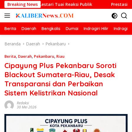
Langsung
 Lestari Tuai Reaksi Publik
Breaking News
Prestasi Gemilang O2SN, 
ke
konten
Berita
Daerah
Bengkalis
Dumai
Indragiri Hilir
Indragiri
Beranda
Daerah
Pekanbaru
Berita
,
Daerah
,
Pekanbaru
,
Riau
Cipayung Plus Pekanbaru Soroti
Blackout Sumatera-Riau, Desak
Transparansi dan Perbaikan
Sistem Kelistrikan Nasional
Redaksi
30 Mei 2026