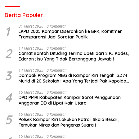
Berita Populer
1
31 Maret 2026
0 Komentar
LKPD 2025 Kampar Diserahkan ke BPK, Komitmen
Transparansi Jadi Sorotan Publik
2
14 Maret 2025
0 Komentar
Camat Bantah Dituding Terima Upeti dari 2 PJ Kades,
Edaran : Isu Yang Tidak Bertanggung Jawab !
3
14 Maret 2025
0 Komentar
Dampak Program MBG di Kampar Kiri Tengah, 3.374
Murid di 20 Sekolah ! Apa Yang Terjadi Pak Kapolda
Riau?
4
15 Maret 2025
0 Komentar
DPD PMRI Kabupaten Kampar Sorot Penggunaan
Anggaran DD di Lipat Kain Utara
5
15 Maret 2025
0 Komentar
Polsek Kampar Kiri Lakukan Patroli Skala Besar,
Temukan Miras dan Pengeras Suara !
15 Maret 2025
0 Komentar