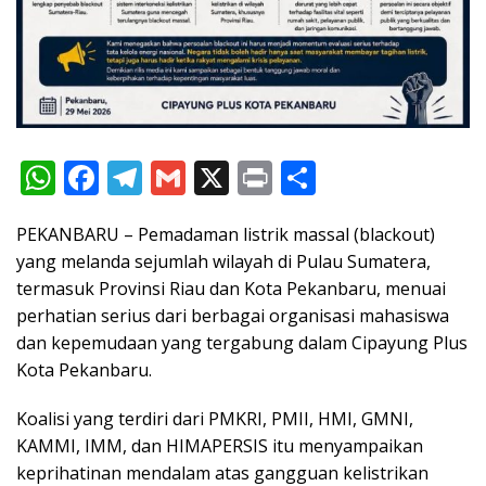
W
F
T
G
X
Pr
S
h
ac
el
m
in
h
PEKANBARU – Pemadaman listrik massal (blackout)
at
e
e
ai
t
ar
yang melanda sejumlah wilayah di Pulau Sumatera,
s
b
gr
l
e
termasuk Provinsi Riau dan Kota Pekanbaru, menuai
A
o
a
perhatian serius dari berbagai organisasi mahasiswa
p
o
m
dan kepemudaan yang tergabung dalam Cipayung Plus
Kota Pekanbaru.
p
k
Koalisi yang terdiri dari PMKRI, PMII, HMI, GMNI,
KAMMI, IMM, dan HIMAPERSIS itu menyampaikan
keprihatinan mendalam atas gangguan kelistrikan