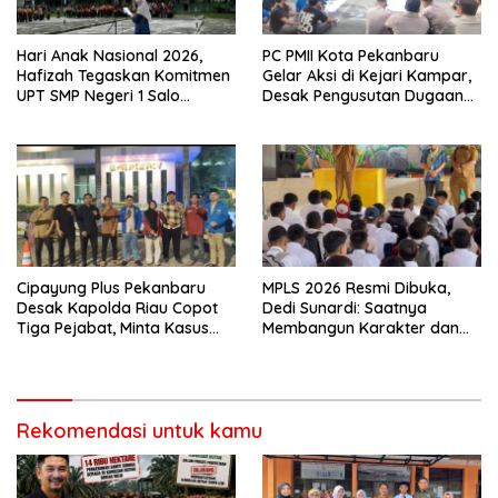
Hari Anak Nasional 2026,
PC PMII Kota Pekanbaru
Hafizah Tegaskan Komitmen
Gelar Aksi di Kejari Kampar,
UPT SMP Negeri 1 Salo
Desak Pengusutan Dugaan
Wujudkan Sekolah Ramah
Penyimpangan Proyek
Anak
Stanum Rp6 Miliar
Cipayung Plus Pekanbaru
MPLS 2026 Resmi Dibuka,
Desak Kapolda Riau Copot
Dedi Sunardi: Saatnya
Tiga Pejabat, Minta Kasus
Membangun Karakter dan
Dugaan Kekerasan
Mengukir Prestasi di UPT SMP
Mahasiswa Diusut Tuntas
Negeri 2 Bangkinang Kota
Rekomendasi untuk kamu