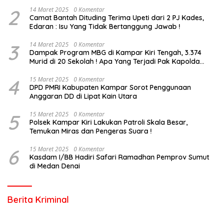
2
14 Maret 2025
0 Komentar
Camat Bantah Dituding Terima Upeti dari 2 PJ Kades,
Edaran : Isu Yang Tidak Bertanggung Jawab !
3
14 Maret 2025
0 Komentar
Dampak Program MBG di Kampar Kiri Tengah, 3.374
Murid di 20 Sekolah ! Apa Yang Terjadi Pak Kapolda
Riau?
4
15 Maret 2025
0 Komentar
DPD PMRI Kabupaten Kampar Sorot Penggunaan
Anggaran DD di Lipat Kain Utara
5
15 Maret 2025
0 Komentar
Polsek Kampar Kiri Lakukan Patroli Skala Besar,
Temukan Miras dan Pengeras Suara !
6
15 Maret 2025
0 Komentar
Kasdam I/BB Hadiri Safari Ramadhan Pemprov Sumut
di Medan Denai
Berita Kriminal