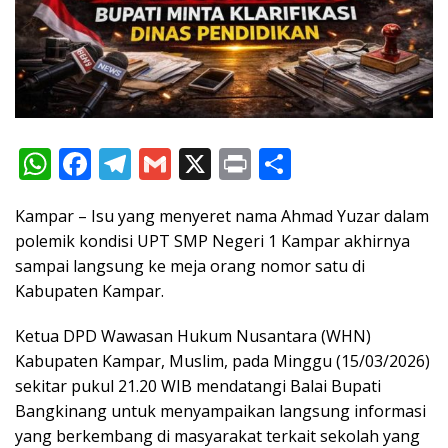
W
F
T
G
X
Pr
S
h
ac
el
m
in
h
Kampar – Isu yang menyeret nama Ahmad Yuzar dalam
at
e
e
ai
t
ar
polemik kondisi UPT SMP Negeri 1 Kampar akhirnya
s
b
gr
l
e
sampai langsung ke meja orang nomor satu di
A
o
a
Kabupaten Kampar.
p
o
m
Ketua DPD Wawasan Hukum Nusantara (WHN)
p
k
Kabupaten Kampar, Muslim, pada Minggu (15/03/2026)
sekitar pukul 21.20 WIB mendatangi Balai Bupati
Bangkinang untuk menyampaikan langsung informasi
yang berkembang di masyarakat terkait sekolah yang