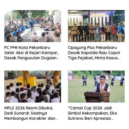
Kampar di Tingkat Provins
Wujudkan Sekolah Ramah
Anak
PC PMII Kota Pekanbaru
Cipayung Plus Pekanbaru
Gelar Aksi di Kejari Kampar,
Desak Kapolda Riau Copot
Desak Pengusutan Dugaan
Tiga Pejabat, Minta Kasus
Penyimpangan Proyek
Dugaan Kekerasan
Stanum Rp6 Miliar
Mahasiswa Diusut Tuntas
MPLS 2026 Resmi Dibuka,
“Camat Cup 2026 Jadi
Dedi Sunardi: Saatnya
Simbol Kekompakan, Eko
Membangun Karakter dan
Sutrisno Beri Apresiasi
Mengukir Prestasi di UPT SMP
Tinggi”
Negeri 2 Bangkinang Kota