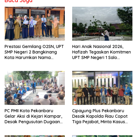
Baca Juga
Prestasi Gemilang O2SN, UPT
Hari Anak Nasional 2026,
SMP Negeri 2 Bangkinang
Hafizah Tegaskan Komitmen
Kota Harumkan Nama
UPT SMP Negeri 1 Salo
Kampar di Tingkat Provins
Wujudkan Sekolah Ramah
Anak
PC PMII Kota Pekanbaru
Cipayung Plus Pekanbaru
Gelar Aksi di Kejari Kampar,
Desak Kapolda Riau Copot
Desak Pengusutan Dugaan
Tiga Pejabat, Minta Kasus
Penyimpangan Proyek
Dugaan Kekerasan
Stanum Rp6 Miliar
Mahasiswa Diusut Tuntas