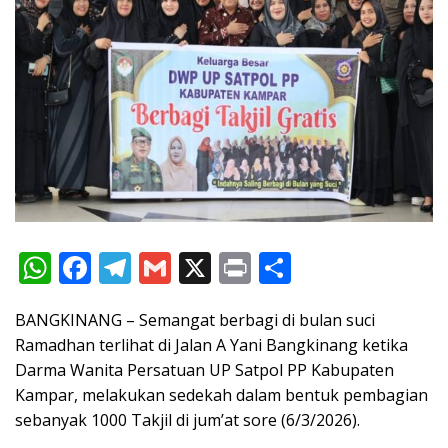
W
F
T
G
X
Pr
S
h
ac
el
m
in
h
BANGKINANG – Semangat berbagi di bulan suci
at
e
e
ai
t
ar
Ramadhan terlihat di Jalan A Yani Bangkinang ketika
s
b
gr
l
e
Darma Wanita Persatuan UP Satpol PP Kabupaten
A
o
a
Kampar, melakukan sedekah dalam bentuk pembagian
p
o
m
sebanyak 1000 Takjil di jum’at sore (6/3/2026).