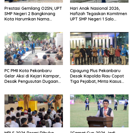
Prestasi Gemilang O2SN, UPT
Hari Anak Nasional 2026,
SMP Negeri 2 Bangkinang
Hafizah Tegaskan Komitmen
Kota Harumkan Nama
UPT SMP Negeri 1 Salo
Kampar di Tingkat Provins
Wujudkan Sekolah Ramah
Anak
PC PMII Kota Pekanbaru
Cipayung Plus Pekanbaru
Gelar Aksi di Kejari Kampar,
Desak Kapolda Riau Copot
Desak Pengusutan Dugaan
Tiga Pejabat, Minta Kasus
Penyimpangan Proyek
Dugaan Kekerasan
Stanum Rp6 Miliar
Mahasiswa Diusut Tuntas
MPLS 2026 Resmi Dibuka,
“Camat Cup 2026 Jadi