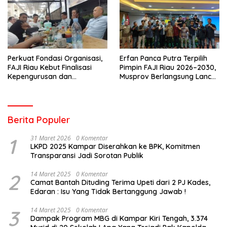
Perkuat Fondasi Organisasi,
Erfan Panca Putra Terpilih
FAJI Riau Kebut Finalisasi
Pimpin FAJI Riau 2026–2030,
Kepengurusan dan
Musprov Berlangsung Lancar
Persiapan Rakerprov
dan Demokratis
Berita Populer
1
31 Maret 2026
0 Komentar
LKPD 2025 Kampar Diserahkan ke BPK, Komitmen
Transparansi Jadi Sorotan Publik
2
14 Maret 2025
0 Komentar
Camat Bantah Dituding Terima Upeti dari 2 PJ Kades,
Edaran : Isu Yang Tidak Bertanggung Jawab !
3
14 Maret 2025
0 Komentar
Dampak Program MBG di Kampar Kiri Tengah, 3.374