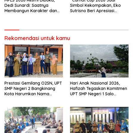
Dedi Sunardi: Saatnya
Simbol Kekompakan, Eko
Membangun Karakter dan
Sutrisno Beri Apresiasi
Mengukir Prestasi di UPT SMP
Tinggi”
Negeri 2 Bangkinang Kota
Rekomendasi untuk kamu
Prestasi Gemilang O2SN, UPT
Hari Anak Nasional 2026,
SMP Negeri 2 Bangkinang
Hafizah Tegaskan Komitmen
Kota Harumkan Nama
UPT SMP Negeri 1 Salo
Kampar di Tingkat Provins
Wujudkan Sekolah Ramah
Anak