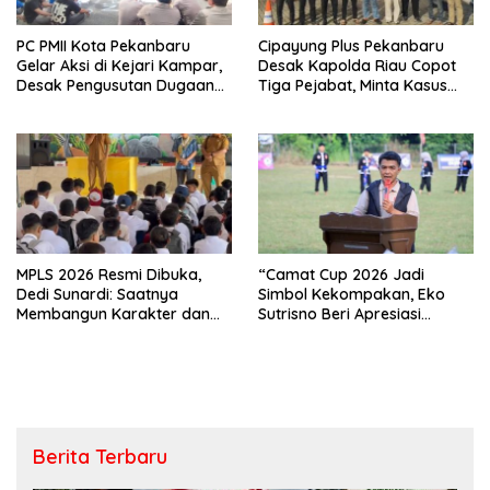
PC PMII Kota Pekanbaru
Cipayung Plus Pekanbaru
Gelar Aksi di Kejari Kampar,
Desak Kapolda Riau Copot
Desak Pengusutan Dugaan
Tiga Pejabat, Minta Kasus
Penyimpangan Proyek
Dugaan Kekerasan
Stanum Rp6 Miliar
Mahasiswa Diusut Tuntas
MPLS 2026 Resmi Dibuka,
“Camat Cup 2026 Jadi
Dedi Sunardi: Saatnya
Simbol Kekompakan, Eko
Membangun Karakter dan
Sutrisno Beri Apresiasi
Mengukir Prestasi di UPT SMP
Tinggi”
Negeri 2 Bangkinang Kota
Berita Terbaru