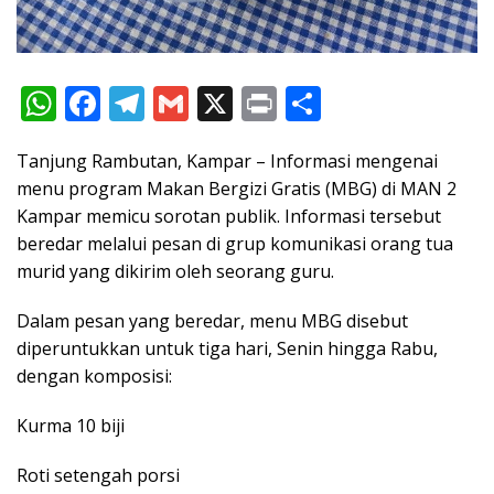
W
F
T
G
X
Pr
S
h
ac
el
m
in
h
Tanjung Rambutan, Kampar – Informasi mengenai
at
e
e
ai
t
ar
menu program Makan Bergizi Gratis (MBG) di MAN 2
s
b
gr
l
e
Kampar memicu sorotan publik. Informasi tersebut
A
o
a
beredar melalui pesan di grup komunikasi orang tua
p
o
m
murid yang dikirim oleh seorang guru.
p
k
Dalam pesan yang beredar, menu MBG disebut
diperuntukkan untuk tiga hari, Senin hingga Rabu,
dengan komposisi:
Kurma 10 biji
Roti setengah porsi