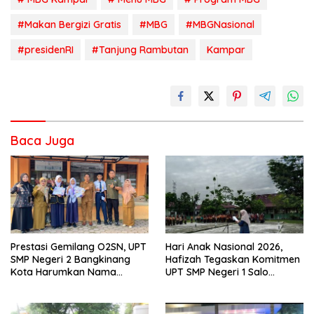
#Makan Bergizi Gratis
#MBG
#MBGNasional
#presidenRI
#Tanjung Rambutan
Kampar
Baca Juga
Prestasi Gemilang O2SN, UPT
Hari Anak Nasional 2026,
SMP Negeri 2 Bangkinang
Hafizah Tegaskan Komitmen
Kota Harumkan Nama
UPT SMP Negeri 1 Salo
Kampar di Tingkat Provins
Wujudkan Sekolah Ramah
Anak