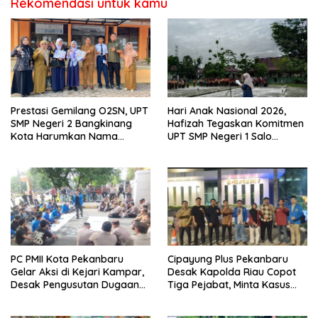
Rekomendasi untuk kamu
Prestasi Gemilang O2SN, UPT
Hari Anak Nasional 2026,
SMP Negeri 2 Bangkinang
Hafizah Tegaskan Komitmen
Kota Harumkan Nama
UPT SMP Negeri 1 Salo
Kampar di Tingkat Provins
Wujudkan Sekolah Ramah
Anak
PC PMII Kota Pekanbaru
Cipayung Plus Pekanbaru
Gelar Aksi di Kejari Kampar,
Desak Kapolda Riau Copot
Desak Pengusutan Dugaan
Tiga Pejabat, Minta Kasus
Penyimpangan Proyek
Dugaan Kekerasan
Stanum Rp6 Miliar
Mahasiswa Diusut Tuntas