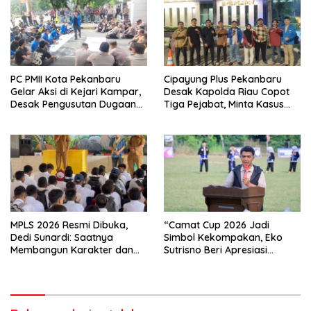
PC PMII Kota Pekanbaru
Cipayung Plus Pekanbaru
Gelar Aksi di Kejari Kampar,
Desak Kapolda Riau Copot
Desak Pengusutan Dugaan
Tiga Pejabat, Minta Kasus
Penyimpangan Proyek
Dugaan Kekerasan
Stanum Rp6 Miliar
Mahasiswa Diusut Tuntas
MPLS 2026 Resmi Dibuka,
“Camat Cup 2026 Jadi
Dedi Sunardi: Saatnya
Simbol Kekompakan, Eko
Membangun Karakter dan
Sutrisno Beri Apresiasi
Mengukir Prestasi di UPT SMP
Tinggi”
Negeri 2 Bangkinang Kota