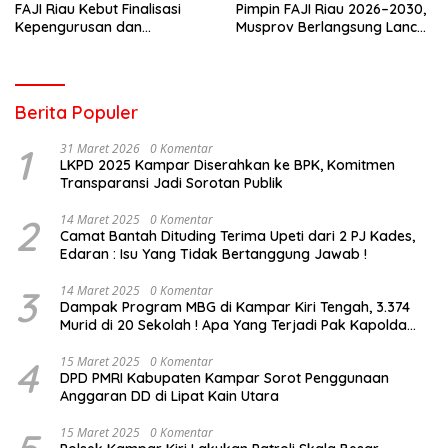
FAJI Riau Kebut Finalisasi
Pimpin FAJI Riau 2026–2030,
Kepengurusan dan
Musprov Berlangsung Lancar
Persiapan Rakerprov
dan Demokratis
Berita Populer
1
31 Maret 2026
0 Komentar
LKPD 2025 Kampar Diserahkan ke BPK, Komitmen
Transparansi Jadi Sorotan Publik
2
14 Maret 2025
0 Komentar
Camat Bantah Dituding Terima Upeti dari 2 PJ Kades,
Edaran : Isu Yang Tidak Bertanggung Jawab !
3
14 Maret 2025
0 Komentar
Dampak Program MBG di Kampar Kiri Tengah, 3.374
Murid di 20 Sekolah ! Apa Yang Terjadi Pak Kapolda
Riau?
4
15 Maret 2025
0 Komentar
DPD PMRI Kabupaten Kampar Sorot Penggunaan
Anggaran DD di Lipat Kain Utara
15 Maret 2025
0 Komentar