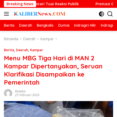
Langsung
ta Lestari Tuai Reaksi Publik
Breaking News
Prestasi Gemilang O2SN,
ke
konten
Berita
Daerah
Bengkalis
Dumai
Indragiri Hilir
Indragiri
Beranda
Daerah
Kampar
Berita
,
Daerah
,
Kampar
Menu MBG Tiga Hari di MAN 2
Kampar Dipertanyakan, Seruan
Klarifikasi Disampaikan ke
Pemerintah
Redaksi
25 Februari 2026