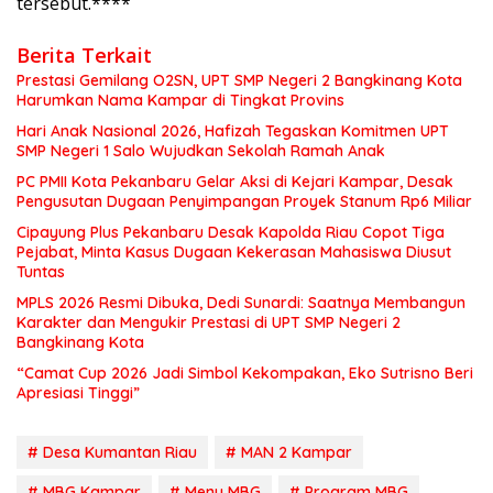
tersebut.****
Berita Terkait
Prestasi Gemilang O2SN, UPT SMP Negeri 2 Bangkinang Kota
Harumkan Nama Kampar di Tingkat Provins
Hari Anak Nasional 2026, Hafizah Tegaskan Komitmen UPT
SMP Negeri 1 Salo Wujudkan Sekolah Ramah Anak
PC PMII Kota Pekanbaru Gelar Aksi di Kejari Kampar, Desak
Pengusutan Dugaan Penyimpangan Proyek Stanum Rp6 Miliar
Cipayung Plus Pekanbaru Desak Kapolda Riau Copot Tiga
Pejabat, Minta Kasus Dugaan Kekerasan Mahasiswa Diusut
Tuntas
MPLS 2026 Resmi Dibuka, Dedi Sunardi: Saatnya Membangun
Karakter dan Mengukir Prestasi di UPT SMP Negeri 2
Bangkinang Kota
“Camat Cup 2026 Jadi Simbol Kekompakan, Eko Sutrisno Beri
Apresiasi Tinggi”
# Desa Kumantan Riau
# MAN 2 Kampar
# MBG Kampar
# Menu MBG
# Program MBG