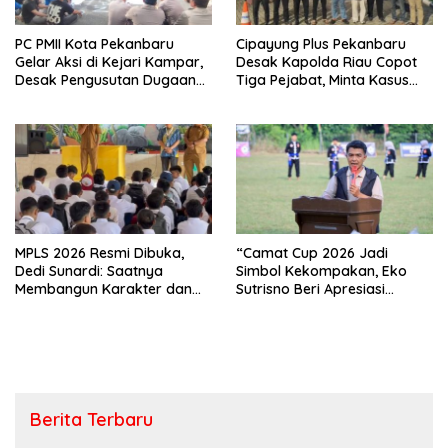
PC PMII Kota Pekanbaru
Cipayung Plus Pekanbaru
Gelar Aksi di Kejari Kampar,
Desak Kapolda Riau Copot
Desak Pengusutan Dugaan
Tiga Pejabat, Minta Kasus
Penyimpangan Proyek
Dugaan Kekerasan
Stanum Rp6 Miliar
Mahasiswa Diusut Tuntas
MPLS 2026 Resmi Dibuka,
“Camat Cup 2026 Jadi
Dedi Sunardi: Saatnya
Simbol Kekompakan, Eko
Membangun Karakter dan
Sutrisno Beri Apresiasi
Mengukir Prestasi di UPT SMP
Tinggi”
Negeri 2 Bangkinang Kota
Berita Terbaru