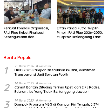
Perkuat Fondasi Organisasi,
Erfan Panca Putra Terpilih
FAJI Riau Kebut Finalisasi
Pimpin FAJI Riau 2026–2030,
Kepengurusan dan
Musprov Berlangsung Lancar
Persiapan Rakerprov
dan Demokratis
Berita Populer
1
31 Maret 2026
0 Komentar
LKPD 2025 Kampar Diserahkan ke BPK, Komitmen
Transparansi Jadi Sorotan Publik
2
14 Maret 2025
0 Komentar
Camat Bantah Dituding Terima Upeti dari 2 PJ Kades,
Edaran : Isu Yang Tidak Bertanggung Jawab !
3
14 Maret 2025
0 Komentar
Dampak Program MBG di Kampar Kiri Tengah, 3.374