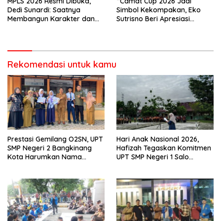
MPLS 2026 Resmi Dibuka,
“Camat Cup 2026 Jadi
Dedi Sunardi: Saatnya
Simbol Kekompakan, Eko
Membangun Karakter dan
Sutrisno Beri Apresiasi
Mengukir Prestasi di UPT SMP
Tinggi”
Negeri 2 Bangkinang Kota
Rekomendasi untuk kamu
Prestasi Gemilang O2SN, UPT
Hari Anak Nasional 2026,
SMP Negeri 2 Bangkinang
Hafizah Tegaskan Komitmen
Kota Harumkan Nama
UPT SMP Negeri 1 Salo
Kampar di Tingkat Provins
Wujudkan Sekolah Ramah
Anak