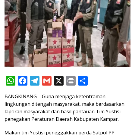
W
F
T
G
X
Pr
S
h
ac
el
m
in
h
BANGKINANG – Guna menjaga ketentraman
at
e
e
ai
t
ar
lingkungan ditengah masyarakat, maka berdasarkan
s
b
gr
l
e
laporan masyarakat dan hasil pantauan Tim Yustisi
A
o
a
penegakan Peraturan Daerah Kabupaten Kampar.
p
o
m
Makan tim Yustisi peneggakkan perda Satpol PP