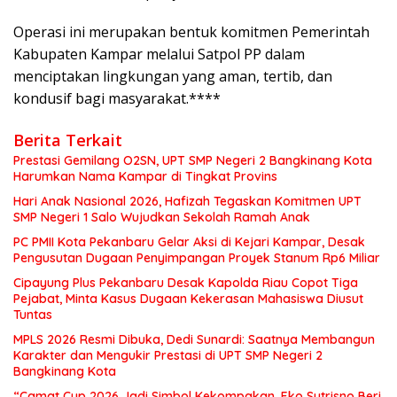
Operasi ini merupakan bentuk komitmen Pemerintah
Kabupaten Kampar melalui Satpol PP dalam
menciptakan lingkungan yang aman, tertib, dan
kondusif bagi masyarakat.****
Berita Terkait
Prestasi Gemilang O2SN, UPT SMP Negeri 2 Bangkinang Kota
Harumkan Nama Kampar di Tingkat Provins
Hari Anak Nasional 2026, Hafizah Tegaskan Komitmen UPT
SMP Negeri 1 Salo Wujudkan Sekolah Ramah Anak
PC PMII Kota Pekanbaru Gelar Aksi di Kejari Kampar, Desak
Pengusutan Dugaan Penyimpangan Proyek Stanum Rp6 Miliar
Cipayung Plus Pekanbaru Desak Kapolda Riau Copot Tiga
Pejabat, Minta Kasus Dugaan Kekerasan Mahasiswa Diusut
Tuntas
MPLS 2026 Resmi Dibuka, Dedi Sunardi: Saatnya Membangun
Karakter dan Mengukir Prestasi di UPT SMP Negeri 2
Bangkinang Kota
“Camat Cup 2026 Jadi Simbol Kekompakan, Eko Sutrisno Beri