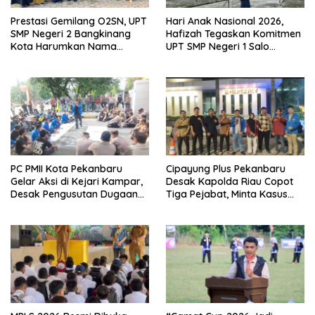
Prestasi Gemilang O2SN, UPT
Hari Anak Nasional 2026,
SMP Negeri 2 Bangkinang
Hafizah Tegaskan Komitmen
Kota Harumkan Nama
UPT SMP Negeri 1 Salo
Kampar di Tingkat Provins
Wujudkan Sekolah Ramah
Anak
PC PMII Kota Pekanbaru
Cipayung Plus Pekanbaru
Gelar Aksi di Kejari Kampar,
Desak Kapolda Riau Copot
Desak Pengusutan Dugaan
Tiga Pejabat, Minta Kasus
Penyimpangan Proyek
Dugaan Kekerasan
Stanum Rp6 Miliar
Mahasiswa Diusut Tuntas