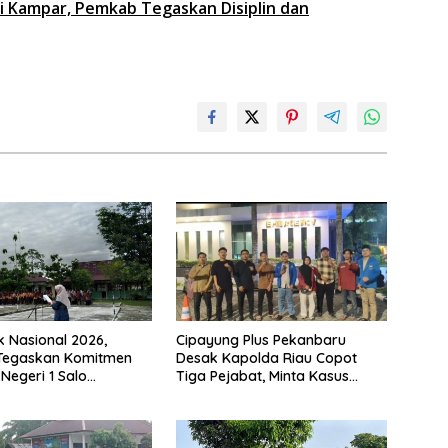
di Kampar, Pemkab Tegaskan Disiplin dan
k Nasional 2026,
Cipayung Plus Pekanbaru
 Tegaskan Komitmen
Desak Kapolda Riau Copot
Negeri 1 Salo
Tiga Pejabat, Minta Kasus
n Sekolah Ramah
Dugaan Kekerasan Mahasiswa
Diusut Tuntas