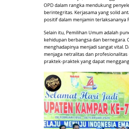
p
k
OPD dalam rangka mendukung penyelen
berintegritas. Kerjasama yang solid a
positif dalam menjamin terlaksananya P
Selain itu, Pemilihan Umum adalah pun
kehidupan berbangsa dan bernegara. O
menghadapinya menjadi sangat vital. 
menjaga netralitas dan profesionalita
praktek-praktek yang dapat menggang