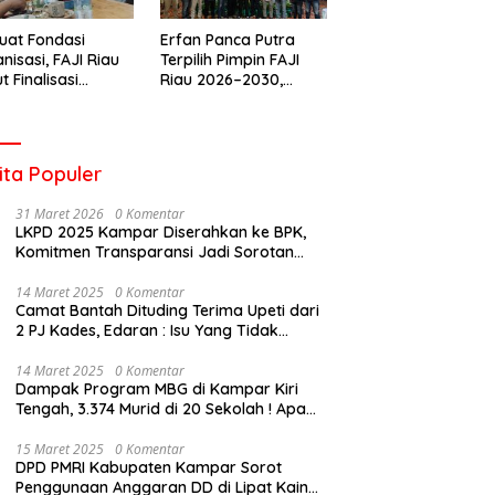
uat Fondasi
Erfan Panca Putra
nisasi, FAJI Riau
Terpilih Pimpin FAJI
t Finalisasi
Riau 2026–2030,
engurusan dan
Musprov Berlangsung
iapan Rakerprov
Lancar dan
Demokratis
ita Populer
31 Maret 2026
0 Komentar
LKPD 2025 Kampar Diserahkan ke BPK,
Komitmen Transparansi Jadi Sorotan
Publik
14 Maret 2025
0 Komentar
Camat Bantah Dituding Terima Upeti dari
2 PJ Kades, Edaran : Isu Yang Tidak
Bertanggung Jawab !
14 Maret 2025
0 Komentar
Dampak Program MBG di Kampar Kiri
Tengah, 3.374 Murid di 20 Sekolah ! Apa
Yang Terjadi Pak Kapolda Riau?
15 Maret 2025
0 Komentar
DPD PMRI Kabupaten Kampar Sorot
Penggunaan Anggaran DD di Lipat Kain