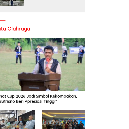
Komitmen UPT SMP Negeri
1 Salo Wujudkan Sekolah
Ramah Anak
ita Olahraga
at Cup 2026 Jadi Simbol Kekompakan,
Sutrisno Beri Apresiasi Tinggi”