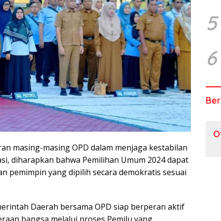
5
6
Ber
O
eran masing-masing OPD dalam menjaga kestabilan
asi, diharapkan bahwa Pemilihan Umum 2024 dapat
an pemimpin yang dipilih secara demokratis sesuai
rintah Daerah bersama OPD siap berperan aktif
eraan bangsa melalui proses Pemilu yang