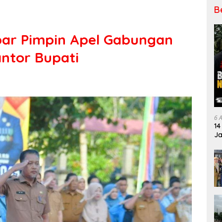
B
mpar Pimpin Apel Gabungan
ntor Bupati
6 
14
Ja
Pe