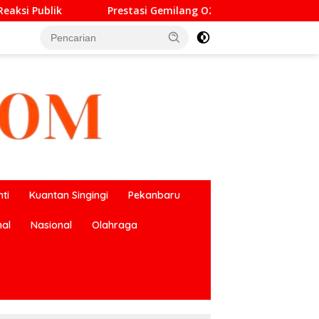
milang O2SN, UPT SMP Negeri 2 Bangkinang Kota Harumkan Nam
ti
Kuantan Singingi
Pekanbaru
nal
Nasional
Olahraga