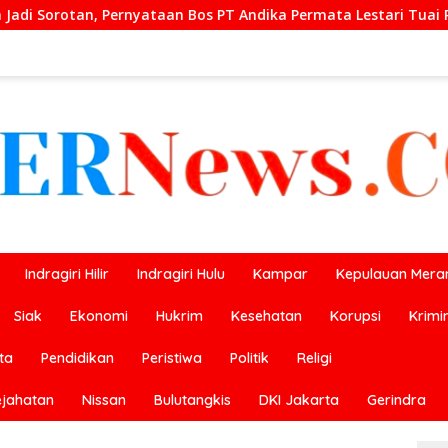
ndika Permata Lestari Tuai Reaksi Publik
Prestasi Ge
Indragiri Hilir
Indragiri Hulu
Kampar
Kepulauan Meran
Siak
Ekonomi
Hukrim
Kesehatan
Korupsi
Krimi
ta
Pendidikan
Peristiwa
Politik
Religi
ejahatan
Nissan
Bulutangkis
DKI Jakarta
Gerindra