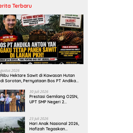
erita Terbaru
Agustus 2026
 Ribu Hektare Sawit di Kawasan Hutan
di Sorotan, Pernyataan Bos PT Andika
rmata Lestari Tuai Reaksi Publik
30 Juli 2026
Prestasi Gemilang O2SN,
UPT SMP Negeri 2
Bangkinang Kota
Harumkan Nama Kampar
di Tingkat Provins
23 Juli 2026
Hari Anak Nasional 2026,
Hafizah Tegaskan