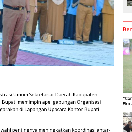
Ber
nistrasi Umum Sekretariat Daerah Kabupaten
r
“Cam
Pj Bupati memimpin apel gabungan Organisasi
Eko 
garakan di Lapangan Upacara Kantor Bupati
wahi pentingnya meningkatkan koordinasi antar-