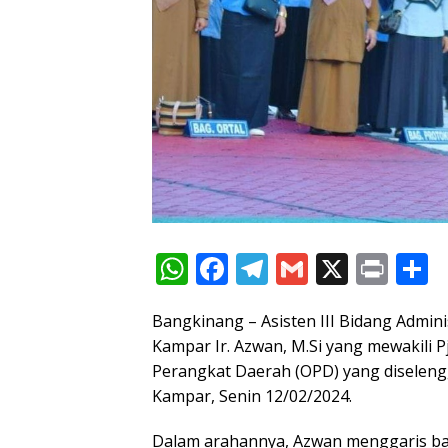
W
F
T
G
X
Pr
S
h
ac
el
m
in
h
Bangkinang – Asisten III Bidang Admi
at
e
e
ai
t
a
Kampar Ir. Azwan, M.Si yang mewakili 
s
b
gr
l
e
Perangkat Daerah (OPD) yang diseleng
A
o
a
Kampar, Senin 12/02/2024.
p
o
m
Dalam arahannya, Azwan menggaris ba