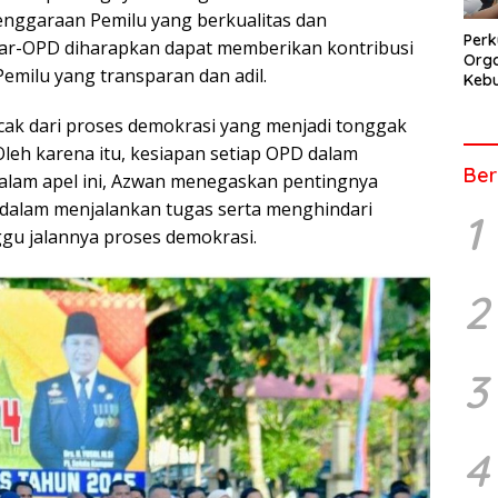
ggaraan Pemilu yang berkualitas dan
Perk
ntar-OPD diharapkan dapat memberikan kontribusi
Orga
emilu yang transparan dan adil.
Kebu
Kep
Pers
cak dari proses demokrasi yang menjadi tonggak
leh karena itu, kesiapan setiap OPD dalam
Ber
Dalam apel ini, Azwan menegaskan pentingnya
s dalam menjalankan tugas serta menghindari
1
gu jalannya proses demokrasi.
2
3
4