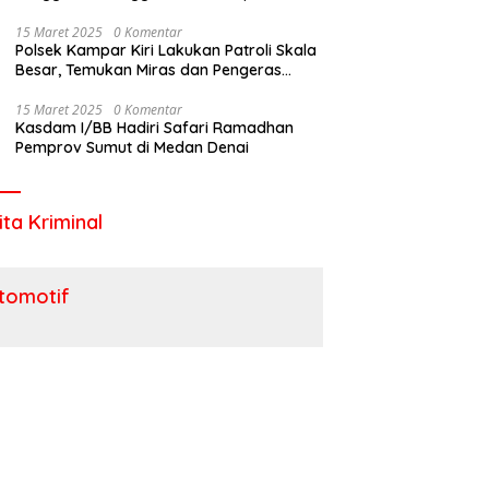
Utara
15 Maret 2025
0 Komentar
Polsek Kampar Kiri Lakukan Patroli Skala
Besar, Temukan Miras dan Pengeras
Suara !
15 Maret 2025
0 Komentar
Kasdam I/BB Hadiri Safari Ramadhan
Pemprov Sumut di Medan Denai
ita Kriminal
tomotif