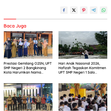
Baca Juga
Prestasi Gemilang O2SN, UPT
Hari Anak Nasional 2026,
SMP Negeri 2 Bangkinang
Hafizah Tegaskan Komitmen
Kota Harumkan Nama
UPT SMP Negeri 1 Salo
Kampar di Tingkat Provins
Wujudkan Sekolah Ramah
Anak