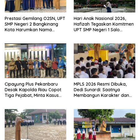
Prestasi Gemilang O2SN, UPT
Hari Anak Nasional 2026,
SMP Negeri 2 Bangkinang
Hafizah Tegaskan Komitmen
Kota Harumkan Nama
UPT SMP Negeri 1 Salo
Kampar di Tingkat Provins
Wujudkan Sekolah Ramah
Anak
Cipayung Plus Pekanbaru
MPLS 2026 Resmi Dibuka,
Desak Kapolda Riau Copot
Dedi Sunardi: Saatnya
Tiga Pejabat, Minta Kasus
Membangun Karakter dan
Dugaan Kekerasan
Mengukir Prestasi di UPT SMP
Mahasiswa Diusut Tuntas
Negeri 2 Bangkinang Kota