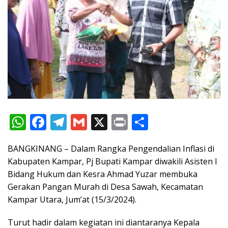
W
F
T
G
X
Pr
S
h
ac
el
m
in
h
BANGKINANG – Dalam Rangka Pengendalian Inflasi di
at
e
e
ai
t
ar
Kabupaten Kampar, Pj Bupati Kampar diwakili Asisten I
s
b
gr
l
e
Bidang Hukum dan Kesra Ahmad Yuzar membuka
A
o
a
Gerakan Pangan Murah di Desa Sawah, Kecamatan
p
o
m
Kampar Utara, Jum’at (15/3/2024).
p
k
Turut hadir dalam kegiatan ini diantaranya Kepala