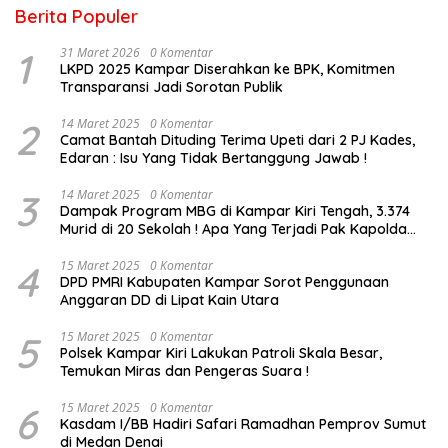
Berita Populer
1
31 Maret 2026
0 Komentar
LKPD 2025 Kampar Diserahkan ke BPK, Komitmen
Transparansi Jadi Sorotan Publik
2
14 Maret 2025
0 Komentar
Camat Bantah Dituding Terima Upeti dari 2 PJ Kades,
Edaran : Isu Yang Tidak Bertanggung Jawab !
3
14 Maret 2025
0 Komentar
Dampak Program MBG di Kampar Kiri Tengah, 3.374
Murid di 20 Sekolah ! Apa Yang Terjadi Pak Kapolda
Riau?
4
15 Maret 2025
0 Komentar
DPD PMRI Kabupaten Kampar Sorot Penggunaan
Anggaran DD di Lipat Kain Utara
5
15 Maret 2025
0 Komentar
Polsek Kampar Kiri Lakukan Patroli Skala Besar,
Temukan Miras dan Pengeras Suara !
6
15 Maret 2025
0 Komentar
Kasdam I/BB Hadiri Safari Ramadhan Pemprov Sumut
di Medan Denai