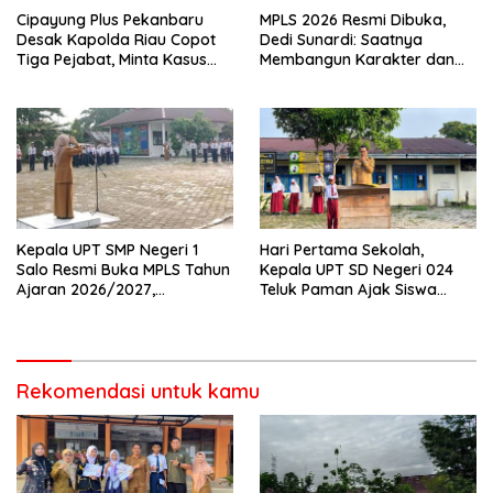
Cipayung Plus Pekanbaru
MPLS 2026 Resmi Dibuka,
Desak Kapolda Riau Copot
Dedi Sunardi: Saatnya
Tiga Pejabat, Minta Kasus
Membangun Karakter dan
Dugaan Kekerasan
Mengukir Prestasi di UPT SMP
Mahasiswa Diusut Tuntas
Negeri 2 Bangkinang Kota
Kepala UPT SMP Negeri 1
Hari Pertama Sekolah,
Salo Resmi Buka MPLS Tahun
Kepala UPT SD Negeri 024
Ajaran 2026/2027,
Teluk Paman Ajak Siswa
Pengawas Pembina Lakukan
Bangun Disiplin dan Raih
Monitoring
Prestasi
Rekomendasi untuk kamu