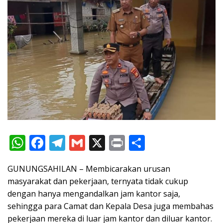
W
F
T
G
X
Pr
S
h
ac
el
m
in
h
GUNUNGSAHILAN – Membicarakan urusan
at
e
e
ai
t
ar
masyarakat dan pekerjaan, ternyata tidak cukup
s
b
gr
l
e
dengan hanya mengandalkan jam kantor saja,
A
o
a
sehingga para Camat dan Kepala Desa juga membahas
p
o
m
pekerjaan mereka di luar jam kantor dan diluar kantor.