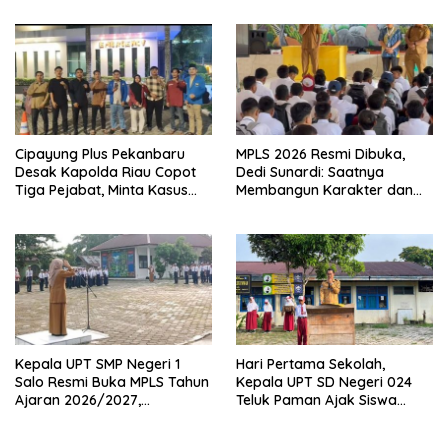
Anak
Cipayung Plus Pekanbaru
MPLS 2026 Resmi Dibuka,
Desak Kapolda Riau Copot
Dedi Sunardi: Saatnya
Tiga Pejabat, Minta Kasus
Membangun Karakter dan
Dugaan Kekerasan
Mengukir Prestasi di UPT SMP
Mahasiswa Diusut Tuntas
Negeri 2 Bangkinang Kota
Kepala UPT SMP Negeri 1
Hari Pertama Sekolah,
Salo Resmi Buka MPLS Tahun
Kepala UPT SD Negeri 024
Ajaran 2026/2027,
Teluk Paman Ajak Siswa
Pengawas Pembina Lakukan
Bangun Disiplin dan Raih
Monitoring
Prestasi