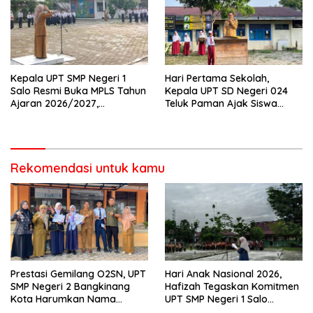
Kepala UPT SMP Negeri 1
Hari Pertama Sekolah,
Salo Resmi Buka MPLS Tahun
Kepala UPT SD Negeri 024
Ajaran 2026/2027,
Teluk Paman Ajak Siswa
Pengawas Pembina Lakukan
Bangun Disiplin dan Raih
Monitoring
Prestasi
Rekomendasi untuk kamu
Prestasi Gemilang O2SN, UPT
Hari Anak Nasional 2026,
SMP Negeri 2 Bangkinang
Hafizah Tegaskan Komitmen
Kota Harumkan Nama
UPT SMP Negeri 1 Salo
Kampar di Tingkat Provins
Wujudkan Sekolah Ramah