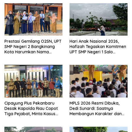
Prestasi Gemilang O2SN, UPT
Hari Anak Nasional 2026,
SMP Negeri 2 Bangkinang
Hafizah Tegaskan Komitmen
Kota Harumkan Nama
UPT SMP Negeri 1 Salo
Kampar di Tingkat Provins
Wujudkan Sekolah Ramah
Anak
Cipayung Plus Pekanbaru
MPLS 2026 Resmi Dibuka,
Desak Kapolda Riau Copot
Dedi Sunardi: Saatnya
Tiga Pejabat, Minta Kasus
Membangun Karakter dan
Dugaan Kekerasan
Mengukir Prestasi di UPT SMP
Mahasiswa Diusut Tuntas
Negeri 2 Bangkinang Kota