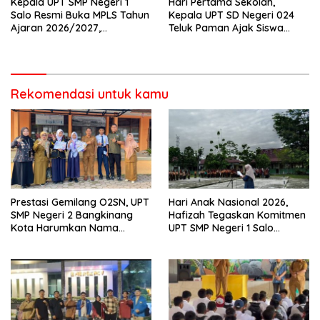
Kepala UPT SMP Negeri 1
Hari Pertama Sekolah,
Salo Resmi Buka MPLS Tahun
Kepala UPT SD Negeri 024
Ajaran 2026/2027,
Teluk Paman Ajak Siswa
Pengawas Pembina Lakukan
Bangun Disiplin dan Raih
Monitoring
Prestasi
Rekomendasi untuk kamu
Prestasi Gemilang O2SN, UPT
Hari Anak Nasional 2026,
SMP Negeri 2 Bangkinang
Hafizah Tegaskan Komitmen
Kota Harumkan Nama
UPT SMP Negeri 1 Salo
Kampar di Tingkat Provins
Wujudkan Sekolah Ramah
Anak