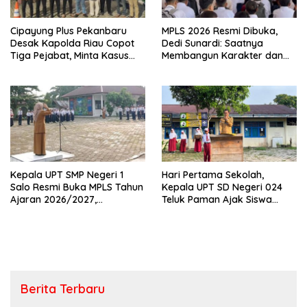
Cipayung Plus Pekanbaru
MPLS 2026 Resmi Dibuka,
Desak Kapolda Riau Copot
Dedi Sunardi: Saatnya
Tiga Pejabat, Minta Kasus
Membangun Karakter dan
Dugaan Kekerasan
Mengukir Prestasi di UPT SMP
Mahasiswa Diusut Tuntas
Negeri 2 Bangkinang Kota
Kepala UPT SMP Negeri 1
Hari Pertama Sekolah,
Salo Resmi Buka MPLS Tahun
Kepala UPT SD Negeri 024
Ajaran 2026/2027,
Teluk Paman Ajak Siswa
Pengawas Pembina Lakukan
Bangun Disiplin dan Raih
Monitoring
Prestasi
Berita Terbaru