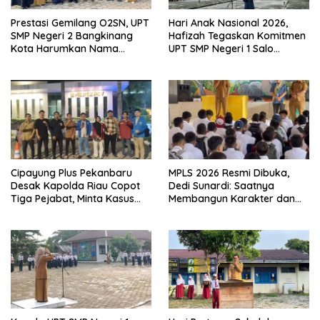
Prestasi Gemilang O2SN, UPT
Hari Anak Nasional 2026,
SMP Negeri 2 Bangkinang
Hafizah Tegaskan Komitmen
Kota Harumkan Nama
UPT SMP Negeri 1 Salo
Kampar di Tingkat Provins
Wujudkan Sekolah Ramah
Anak
Cipayung Plus Pekanbaru
MPLS 2026 Resmi Dibuka,
Desak Kapolda Riau Copot
Dedi Sunardi: Saatnya
Tiga Pejabat, Minta Kasus
Membangun Karakter dan
Dugaan Kekerasan
Mengukir Prestasi di UPT SMP
Mahasiswa Diusut Tuntas
Negeri 2 Bangkinang Kota