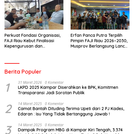
Perkuat Fondasi Organisasi,
Erfan Panca Putra Terpilih
FAJI Riau Kebut Finalisasi
Pimpin FAJI Riau 2026–2030,
Kepengurusan dan
Musprov Berlangsung Lancar
Persiapan Rakerprov
dan Demokratis
Berita Populer
1
31 Maret 2026
0 Komentar
LKPD 2025 Kampar Diserahkan ke BPK, Komitmen
Transparansi Jadi Sorotan Publik
2
14 Maret 2025
0 Komentar
Camat Bantah Dituding Terima Upeti dari 2 PJ Kades,
Edaran : Isu Yang Tidak Bertanggung Jawab !
3
14 Maret 2025
0 Komentar
Dampak Program MBG di Kampar Kiri Tengah, 3.374