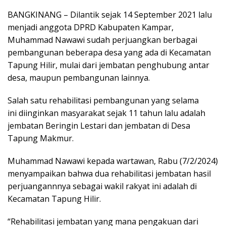
h
ac
el
m
in
h
BANGKINANG – Dilantik sejak 14 September 2021 lalu
at
e
e
ai
t
ar
menjadi anggota DPRD Kabupaten Kampar,
s
b
gr
l
e
Muhammad Nawawi sudah perjuangkan berbagai
A
o
a
pembangunan beberapa desa yang ada di Kecamatan
p
o
m
Tapung Hilir, mulai dari jembatan penghubung antar
desa, maupun pembangunan lainnya.
p
k
Salah satu rehabilitasi pembangunan yang selama
ini diinginkan masyarakat sejak 11 tahun lalu adalah
jembatan Beringin Lestari dan jembatan di Desa
Tapung Makmur.
Muhammad Nawawi kepada wartawan, Rabu (7/2/2024)
menyampaikan bahwa dua rehabilitasi jembatan hasil
perjuangannnya sebagai wakil rakyat ini adalah di
Kecamatan Tapung Hilir.
“Rehabilitasi jembatan yang mana pengakuan dari