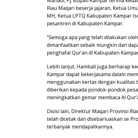
Mahadi, Pj. Bupati Kampar terima keda
Riau Maqari beserja jajaran, Ketua Um
MH, Ketua LPTQ Kabupaten Kampar Ism
pesantren di Kabupaten Kampar.
“Semoga apa yang telah dilakukan oleh 
dimanfaatkan sebaik mungkin dan dapa
penghafal Qur’an di Kabupaten Kampar i
Lebih lanjut, Hambali juga berharap 
Kampar dapat bekerjasama dalam memp
menggunakan kertas dengan kualitas te
diberikan kepada pondok-pondok pesan
meningkatkan gemar membaca Al Qur’an
Disisi lain, Direktur Maqari Provinsi 
telah dicetak dan disebarluaskan se P
terbanyak mendapatkannya.