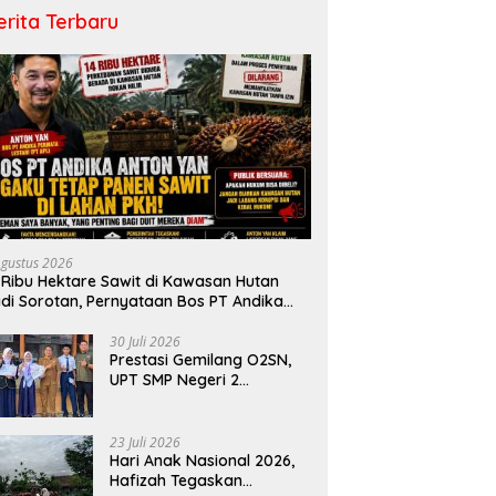
erita Terbaru
Agustus 2026
 Ribu Hektare Sawit di Kawasan Hutan
di Sorotan, Pernyataan Bos PT Andika
rmata Lestari Tuai Reaksi Publik
30 Juli 2026
Prestasi Gemilang O2SN,
UPT SMP Negeri 2
Bangkinang Kota
Harumkan Nama Kampar
di Tingkat Provins
23 Juli 2026
Hari Anak Nasional 2026,
Hafizah Tegaskan