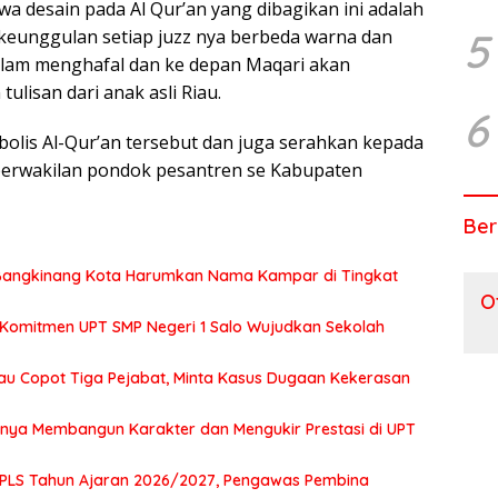
 desain pada Al Qur’an yang dibagikan ini adalah
5
 keunggulan setiap juzz nya berbeda warna dan
lam menghafal dan ke depan Maqari akan
lisan dari anak asli Riau.
6
olis Al-Qur’an tersebut dan juga serahkan kepada
erwakilan pondok pesantren se Kabupaten
Ber
2 Bangkinang Kota Harumkan Nama Kampar di Tingkat
O
 Komitmen UPT SMP Negeri 1 Salo Wujudkan Sekolah
au Copot Tiga Pejabat, Minta Kasus Dugaan Kekerasan
tnya Membangun Karakter dan Mengukir Prestasi di UPT
MPLS Tahun Ajaran 2026/2027, Pengawas Pembina