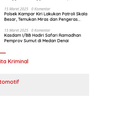
Utara
15 Maret 2025
0 Komentar
Polsek Kampar Kiri Lakukan Patroli Skala
Besar, Temukan Miras dan Pengeras
Suara !
15 Maret 2025
0 Komentar
Kasdam I/BB Hadiri Safari Ramadhan
Pemprov Sumut di Medan Denai
ita Kriminal
tomotif