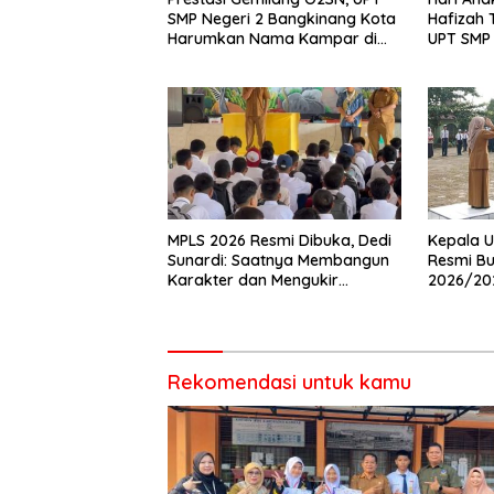
SMP Negeri 2 Bangkinang Kota
Hafizah
Harumkan Nama Kampar di
UPT SMP 
Tingkat Provins
Wujudka
Anak
MPLS 2026 Resmi Dibuka, Dedi
Kepala U
Sunardi: Saatnya Membangun
Resmi Bu
Karakter dan Mengukir
2026/20
Prestasi di UPT SMP Negeri 2
Pembina 
Bangkinang Kota
Rekomendasi untuk kamu