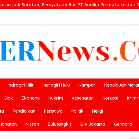
aan Bos PT Andika Permata Lestari Tuai Reaksi Publik
P
Indragiri Hilir
Indragiri Hulu
Kampar
Kepulauan Meran
Siak
Ekonomi
Hukrim
Kesehatan
Korupsi
Krimi
ta
Pendidikan
Peristiwa
Politik
Religi
ejahatan
Nissan
Bulutangkis
DKI Jakarta
Gerindra