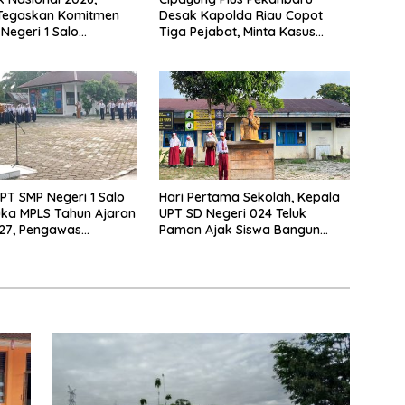
 Tegaskan Komitmen
Desak Kapolda Riau Copot
Negeri 1 Salo
Tiga Pejabat, Minta Kasus
n Sekolah Ramah
Dugaan Kekerasan Mahasiswa
Diusut Tuntas
PT SMP Negeri 1 Salo
Hari Pertama Sekolah, Kepala
ka MPLS Tahun Ajaran
UPT SD Negeri 024 Teluk
27, Pengawas
Paman Ajak Siswa Bangun
Lakukan Monitoring
Disiplin dan Raih Prestasi