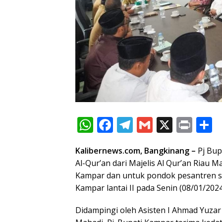
W
F
T
G
X
Pr
S
h
ac
el
m
in
h
Kalibernews.com, Bangkinang –
Pj Bup
at
e
e
ai
t
a
Al-Qur’an dari Majelis Al Qur’an Riau
s
b
gr
l
e
Kampar dan untuk pondok pesantren s
A
o
a
Kampar lantai II pada Senin (08/01/2024
p
o
m
Didampingi oleh Asisten I Ahmad Yuz
p
k