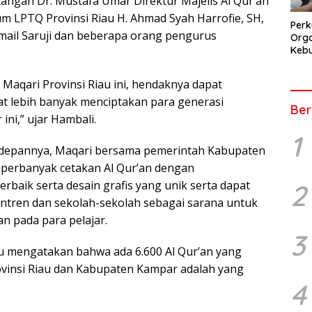
tangan Dr. Mustafa Umar Direktur Majelis Al Qur’an
um LPTQ Provinsi Riau H. Ahmad Syah Harrofie, SH,
Perk
ail Saruji dan beberapa orang pengurus
Orga
Kebu
Kep
Pers
Maqari Provinsi Riau ini, hendaknya dapat
t lebih banyak menciptakan para generasi
Ber
ni,” ujar Hambali.
1
kedepannya, Maqari bersama pemerintah Kabupaten
erbanyak cetakan Al Qur’an dengan
rbaik serta desain grafis yang unik serta dapat
2
tren dan sekolah-sekolah sebagai sarana untuk
 pada para pelajar.
3
Riau mengatakan bahwa ada 6.600 Al Qur’an yang
rovinsi Riau dan Kabupaten Kampar adalah yang
4