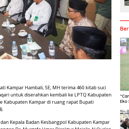
Ber
ati Kampar Hambali, SE, MH terima 460 kitab suci
r
 Maqari untuk diserahkan kembali ke LPTQ Kabupaten
“Cam
Eko 
e Kabupaten Kampar di ruang rapat Bupati
).
ar dan Kepala Badan Kesbangpol Kabupaten Kampar