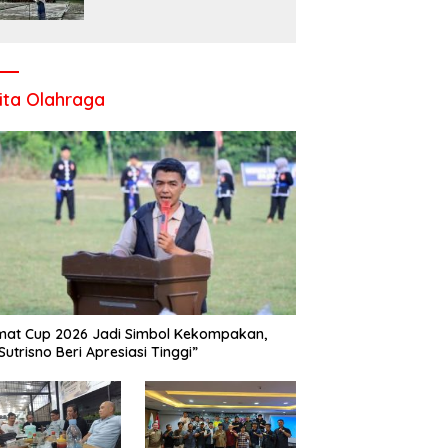
Komitmen UPT SMP Negeri
1 Salo Wujudkan Sekolah
Ramah Anak
ita Olahraga
at Cup 2026 Jadi Simbol Kekompakan,
Sutrisno Beri Apresiasi Tinggi”