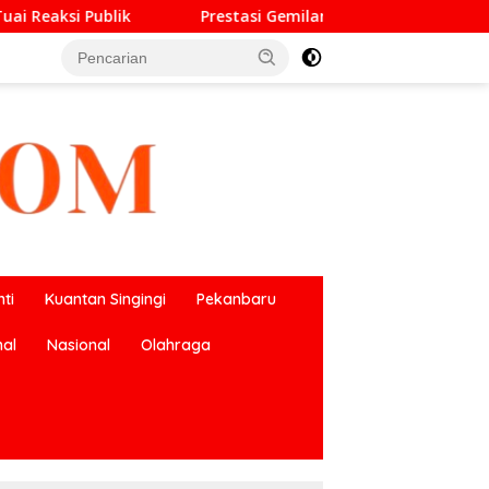
restasi Gemilang O2SN, UPT SMP Negeri 2 Bangkinang Kota Ha
ti
Kuantan Singingi
Pekanbaru
nal
Nasional
Olahraga