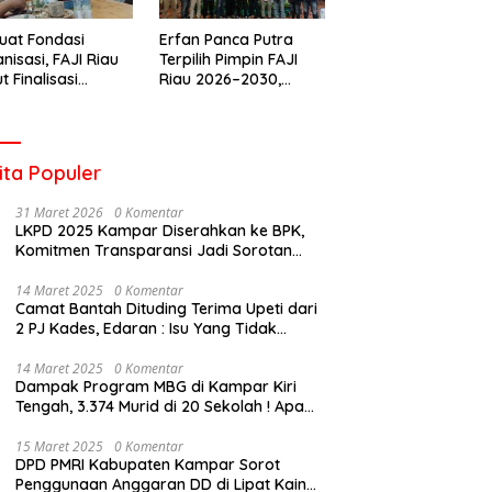
uat Fondasi
Erfan Panca Putra
nisasi, FAJI Riau
Terpilih Pimpin FAJI
t Finalisasi
Riau 2026–2030,
engurusan dan
Musprov Berlangsung
iapan Rakerprov
Lancar dan
Demokratis
ita Populer
31 Maret 2026
0 Komentar
LKPD 2025 Kampar Diserahkan ke BPK,
Komitmen Transparansi Jadi Sorotan
Publik
14 Maret 2025
0 Komentar
Camat Bantah Dituding Terima Upeti dari
2 PJ Kades, Edaran : Isu Yang Tidak
Bertanggung Jawab !
14 Maret 2025
0 Komentar
Dampak Program MBG di Kampar Kiri
Tengah, 3.374 Murid di 20 Sekolah ! Apa
Yang Terjadi Pak Kapolda Riau?
15 Maret 2025
0 Komentar
DPD PMRI Kabupaten Kampar Sorot
Penggunaan Anggaran DD di Lipat Kain