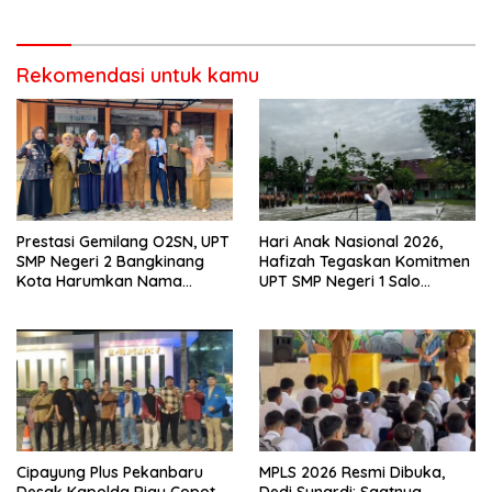
Monitoring
Prestasi
Rekomendasi untuk kamu
Prestasi Gemilang O2SN, UPT
Hari Anak Nasional 2026,
SMP Negeri 2 Bangkinang
Hafizah Tegaskan Komitmen
Kota Harumkan Nama
UPT SMP Negeri 1 Salo
Kampar di Tingkat Provins
Wujudkan Sekolah Ramah
Anak
Cipayung Plus Pekanbaru
MPLS 2026 Resmi Dibuka,
Desak Kapolda Riau Copot
Dedi Sunardi: Saatnya