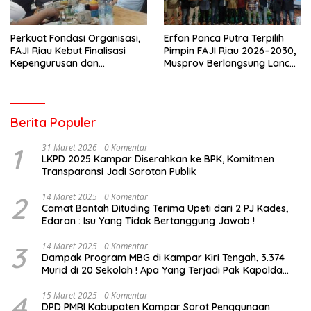
Perkuat Fondasi Organisasi,
Erfan Panca Putra Terpilih
FAJI Riau Kebut Finalisasi
Pimpin FAJI Riau 2026–2030,
Kepengurusan dan
Musprov Berlangsung Lancar
Persiapan Rakerprov
dan Demokratis
Berita Populer
1
31 Maret 2026
0 Komentar
LKPD 2025 Kampar Diserahkan ke BPK, Komitmen
Transparansi Jadi Sorotan Publik
2
14 Maret 2025
0 Komentar
Camat Bantah Dituding Terima Upeti dari 2 PJ Kades,
Edaran : Isu Yang Tidak Bertanggung Jawab !
3
14 Maret 2025
0 Komentar
Dampak Program MBG di Kampar Kiri Tengah, 3.374
Murid di 20 Sekolah ! Apa Yang Terjadi Pak Kapolda
Riau?
4
15 Maret 2025
0 Komentar
DPD PMRI Kabupaten Kampar Sorot Penggunaan