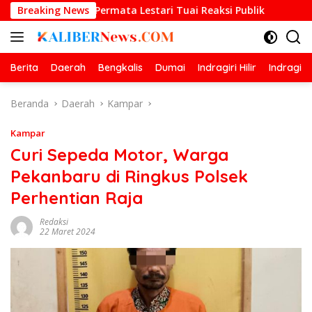
Langsung
ka Permata Lestari Tuai Reaksi Publik
Breaking News
Prestasi Gemila
ke
konten
Berita
Daerah
Bengkalis
Dumai
Indragiri Hilir
Indragiri
Beranda
Daerah
Kampar
Kampar
Curi Sepeda Motor, Warga
Pekanbaru di Ringkus Polsek
Perhentian Raja
Redaksi
22 Maret 2024