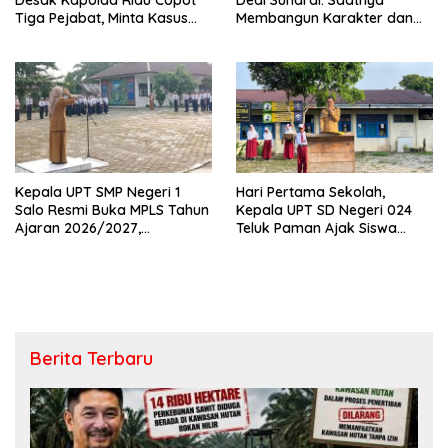
Tiga Pejabat, Minta Kasus
Membangun Karakter dan
Dugaan Kekerasan
Mengukir Prestasi di UPT SMP
Mahasiswa Diusut Tuntas
Negeri 2 Bangkinang Kota
Kepala UPT SMP Negeri 1
Hari Pertama Sekolah,
Salo Resmi Buka MPLS Tahun
Kepala UPT SD Negeri 024
Ajaran 2026/2027,
Teluk Paman Ajak Siswa
Pengawas Pembina Lakukan
Bangun Disiplin dan Raih
Monitoring
Prestasi
Berita Terbaru