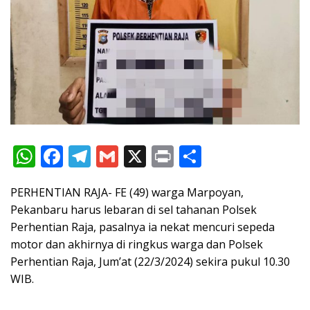
W
F
T
G
X
Pr
S
h
ac
el
m
in
h
PERHENTIAN RAJA- FE (49) warga Marpoyan,
at
e
e
ai
t
ar
Pekanbaru harus lebaran di sel tahanan Polsek
s
b
gr
l
e
Perhentian Raja, pasalnya ia nekat mencuri sepeda
A
o
a
motor dan akhirnya di ringkus warga dan Polsek
p
o
m
Perhentian Raja, Jum’at (22/3/2024) sekira pukul 10.30
WIB.
p
k