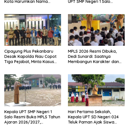
Kota Harumkan Nama
UPT SMP Negeri 1 Salo
Kampar di Tingkat Provins
Wujudkan Sekolah Ramah
Anak
Cipayung Plus Pekanbaru
MPLS 2026 Resmi Dibuka,
Desak Kapolda Riau Copot
Dedi Sunardi: Saatnya
Tiga Pejabat, Minta Kasus
Membangun Karakter dan
Dugaan Kekerasan
Mengukir Prestasi di UPT SMP
Mahasiswa Diusut Tuntas
Negeri 2 Bangkinang Kota
Kepala UPT SMP Negeri 1
Hari Pertama Sekolah,
Salo Resmi Buka MPLS Tahun
Kepala UPT SD Negeri 024
Ajaran 2026/2027,
Teluk Paman Ajak Siswa
Pengawas Pembina Lakukan
Bangun Disiplin dan Raih