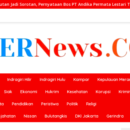
n Bos PT Andika Permata Lestari Tuai Reaksi Publik
Pr
Indragiri Hilir
Indragiri Hulu
Kampar
Kepulauan Meran
Siak
Ekonomi
Hukrim
Kesehatan
Korupsi
Krimi
ta
Pendidikan
Peristiwa
Politik
Religi
ejahatan
Nissan
Bulutangkis
DKI Jakarta
Gerindra