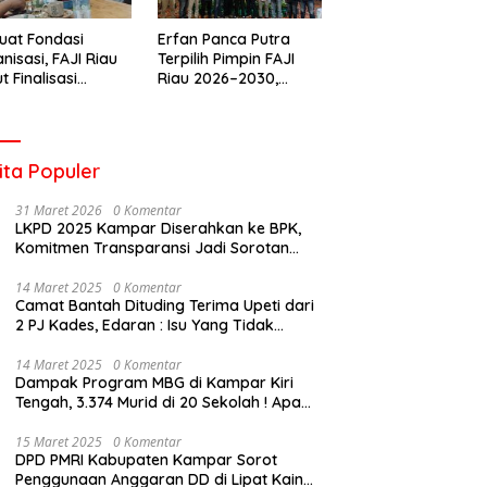
uat Fondasi
Erfan Panca Putra
nisasi, FAJI Riau
Terpilih Pimpin FAJI
t Finalisasi
Riau 2026–2030,
engurusan dan
Musprov Berlangsung
iapan Rakerprov
Lancar dan
Demokratis
ita Populer
31 Maret 2026
0 Komentar
LKPD 2025 Kampar Diserahkan ke BPK,
Komitmen Transparansi Jadi Sorotan
Publik
14 Maret 2025
0 Komentar
Camat Bantah Dituding Terima Upeti dari
2 PJ Kades, Edaran : Isu Yang Tidak
Bertanggung Jawab !
14 Maret 2025
0 Komentar
Dampak Program MBG di Kampar Kiri
Tengah, 3.374 Murid di 20 Sekolah ! Apa
Yang Terjadi Pak Kapolda Riau?
15 Maret 2025
0 Komentar
DPD PMRI Kabupaten Kampar Sorot
Penggunaan Anggaran DD di Lipat Kain