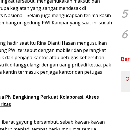
 singkat tersebut, mengemukakan maksud dan
rupa kegiatan yang sangat mendesak di
5
ers Nasional. Selain juga mengucapkan terima kasih
mbangun gedung PWI Kampar yang saat ini sudah
6
ang hadir saat itu Rina Dianti Hasan mengusulkan
ung PWI tersebut dengan mobiler dan perangkat
trik dan penjaga kantor atau petugas kebersihan
Ber
istrik ditanggulangi dengan uang pribadi ketua, pak
ada kantin termasuk penjaga kantor dan petugas
O
a PN Bangkinang Perkuat Kolaborasi, Akses
ritas
di ibarat gayung bersambut, sebab kawan-kawan
rsebut menjadi tempat berkumpulnya semua