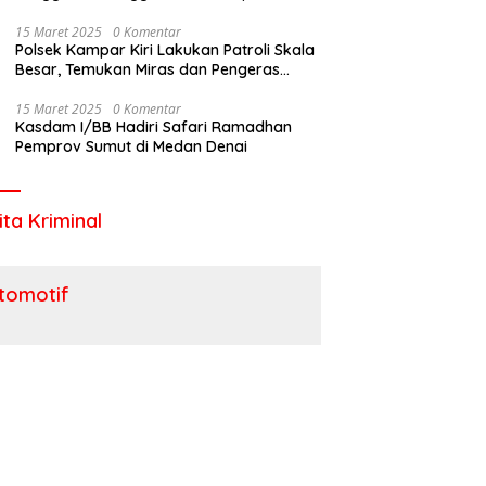
Utara
15 Maret 2025
0 Komentar
Polsek Kampar Kiri Lakukan Patroli Skala
Besar, Temukan Miras dan Pengeras
Suara !
15 Maret 2025
0 Komentar
Kasdam I/BB Hadiri Safari Ramadhan
Pemprov Sumut di Medan Denai
ita Kriminal
tomotif