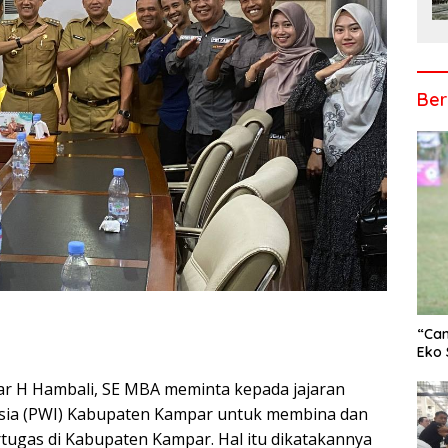
Ber
“Cam
Eko 
 H Hambali, SE MBA meminta kepada jajaran
r
sia (PWI) Kabupaten Kampar untuk membina dan
ugas di Kabupaten Kampar. Hal itu dikatakannya