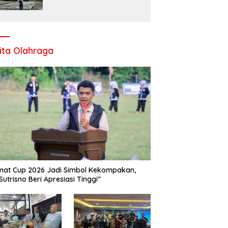
Komitmen UPT SMP Negeri
1 Salo Wujudkan Sekolah
Ramah Anak
ita Olahraga
at Cup 2026 Jadi Simbol Kekompakan,
Sutrisno Beri Apresiasi Tinggi”