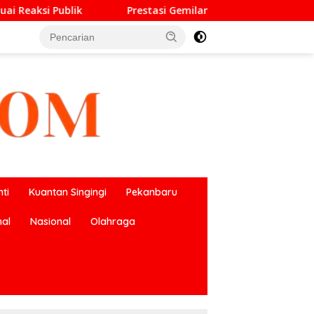
estasi Gemilang O2SN, UPT SMP Negeri 2 Bangkinang Kota Har
ti
Kuantan Singingi
Pekanbaru
nal
Nasional
Olahraga