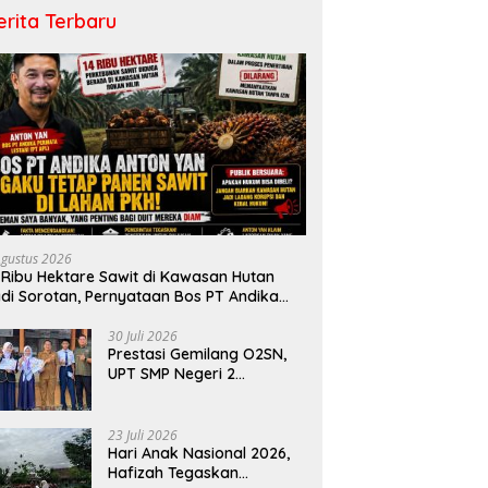
erita Terbaru
Agustus 2026
 Ribu Hektare Sawit di Kawasan Hutan
di Sorotan, Pernyataan Bos PT Andika
rmata Lestari Tuai Reaksi Publik
30 Juli 2026
Prestasi Gemilang O2SN,
UPT SMP Negeri 2
Bangkinang Kota
Harumkan Nama Kampar
di Tingkat Provins
23 Juli 2026
Hari Anak Nasional 2026,
Hafizah Tegaskan