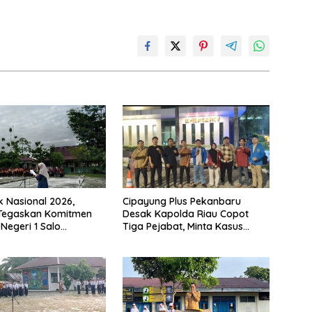
k Nasional 2026,
Cipayung Plus Pekanbaru
 Tegaskan Komitmen
Desak Kapolda Riau Copot
Negeri 1 Salo
Tiga Pejabat, Minta Kasus
n Sekolah Ramah
Dugaan Kekerasan Mahasiswa
Diusut Tuntas