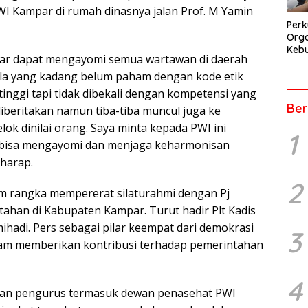
 Kampar di rumah dinasnya jalan Prof. M Yamin
Perk
Orga
Kebu
ar dapat mengayomi semua wartawan di daerah
Kep
Pers
ula yang kadang belum paham dengan kode etik
tinggi tapi tidak dibekali dengan kompetensi yang
Ber
diberitakan namun tiba-tiba muncul juga ke
elok dinilai orang. Saya minta kepada PWI ini
1
a bisa mengayomi dan menjaga keharmonisan
rharap.
2
m rangka mempererat silaturahmi dengan Pj
ahan di Kabupaten Kampar. Turut hadir Plt Kadis
hadi. Pers sebagai pilar keempat dari demokrasi
3
lam memberikan kontribusi terhadap pemerintahan
4
aran pengurus termasuk dewan penasehat PWI