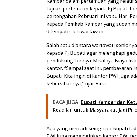
Kampar dalam pertemuan yang relatif
tujuan pertemuan kepada Pj Bupati be
pertengahan Pebruari ini yaitu Hari P
kepada Pemkab Kampar yang sudah me
ditempati oleh wartawan.
Salah satu diantara wartawati senior y
kepada Pj Bupati agar melengkapi ged
pendukung lainnya. Misalnya Biaya lis
kantor. “Sampai saat ini, pembayaran l
Bupati. Kita ingin di kantor PWI juga 
kebersihannya,” ujar Rina.
BACA JUGA
Bupati Kampar dan Ketu
Keadilan untuk Masyarakat Jadi Prio
Apa yang menjadi keinginan Bupati ta
PWI juga menginginkan kantor PWI te