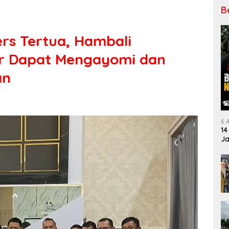
B
ers Tertua, Hambali
r Dapat Mengayomi dan
an
6 
14
Ja
Pe