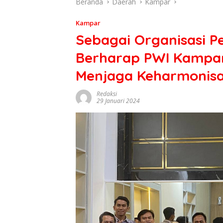
Beranda
Daerah
Kampar
Kampar
Sebagai Organisasi P
Berharap PWI Kampa
Menjaga Keharmonis
Redaksi
29 Januari 2024