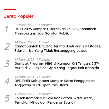
Berita Populer
1
31 Maret 2026
0 Komentar
LKPD 2025 Kampar Diserahkan ke BPK, Komitmen
Transparansi Jadi Sorotan Publik
2
14 Maret 2025
0 Komentar
Camat Bantah Dituding Terima Upeti dari 2 PJ Kades,
Edaran : Isu Yang Tidak Bertanggung Jawab !
3
14 Maret 2025
0 Komentar
Dampak Program MBG di Kampar Kiri Tengah, 3.374
Murid di 20 Sekolah ! Apa Yang Terjadi Pak Kapolda
Riau?
4
15 Maret 2025
0 Komentar
DPD PMRI Kabupaten Kampar Sorot Penggunaan
Anggaran DD di Lipat Kain Utara
5
15 Maret 2025
0 Komentar
Polsek Kampar Kiri Lakukan Patroli Skala Besar,
Temukan Miras dan Pengeras Suara !