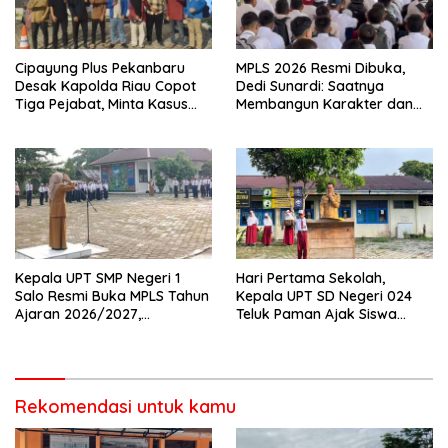
Cipayung Plus Pekanbaru
MPLS 2026 Resmi Dibuka,
Desak Kapolda Riau Copot
Dedi Sunardi: Saatnya
Tiga Pejabat, Minta Kasus
Membangun Karakter dan
Dugaan Kekerasan
Mengukir Prestasi di UPT SMP
Mahasiswa Diusut Tuntas
Negeri 2 Bangkinang Kota
Kepala UPT SMP Negeri 1
Hari Pertama Sekolah,
Salo Resmi Buka MPLS Tahun
Kepala UPT SD Negeri 024
Ajaran 2026/2027,
Teluk Paman Ajak Siswa
Pengawas Pembina Lakukan
Bangun Disiplin dan Raih
Monitoring
Prestasi
Rekomendasi untuk kamu