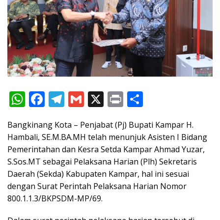
W
F
T
G
X
Pr
S
h
ac
el
m
in
h
Bangkinang Kota – Penjabat (Pj) Bupati Kampar H.
at
e
e
ai
t
ar
Hambali, SE.M.BA.MH telah menunjuk Asisten I Bidang
s
b
gr
l
e
Pemerintahan dan Kesra Setda Kampar Ahmad Yuzar,
A
o
a
S.Sos.MT sebagai Pelaksana Harian (Plh) Sekretaris
p
o
m
Daerah (Sekda) Kabupaten Kampar, hal ini sesuai
dengan Surat Perintah Pelaksana Harian Nomor
p
k
800.1.1.3/BKPSDM-MP/69.