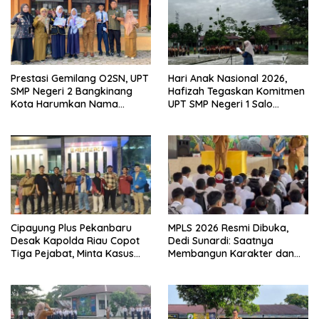
Prestasi Gemilang O2SN, UPT
Hari Anak Nasional 2026,
SMP Negeri 2 Bangkinang
Hafizah Tegaskan Komitmen
Kota Harumkan Nama
UPT SMP Negeri 1 Salo
Kampar di Tingkat Provins
Wujudkan Sekolah Ramah
Anak
Cipayung Plus Pekanbaru
MPLS 2026 Resmi Dibuka,
Desak Kapolda Riau Copot
Dedi Sunardi: Saatnya
Tiga Pejabat, Minta Kasus
Membangun Karakter dan
Dugaan Kekerasan
Mengukir Prestasi di UPT SMP
Mahasiswa Diusut Tuntas
Negeri 2 Bangkinang Kota