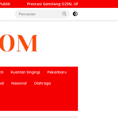
 O2SN, UPT SMP Negeri 2 Bangkinang Kota Harumkan Nama Kamp
ti
Kuantan Singingi
Pekanbaru
nal
Nasional
Olahraga