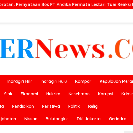
 Permata Lestari Tuai Reaksi Publik
Prestasi Gemilang
Indragiri Hilir
Indragiri Hulu
Kampar
Kepulauan Meran
Siak
Ekonomi
Hukrim
Kesehatan
Korupsi
Krimi
ta
Pendidikan
Peristiwa
Politik
Religi
ejahatan
Nissan
Bulutangkis
DKI Jakarta
Gerindra