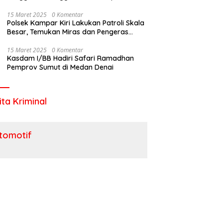
Utara
15 Maret 2025
0 Komentar
Polsek Kampar Kiri Lakukan Patroli Skala
Besar, Temukan Miras dan Pengeras
Suara !
15 Maret 2025
0 Komentar
Kasdam I/BB Hadiri Safari Ramadhan
Pemprov Sumut di Medan Denai
ita Kriminal
tomotif