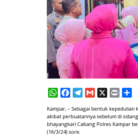
W
F
T
G
X
Pr
S
h
ac
el
m
in
h
Kampar, – Sebagai bentuk kepedulian
at
e
e
ai
t
a
akibat perbuatannya sebelum di sidang
s
b
gr
l
e
bhayangkari Cabang Polres Kampar ber
A
o
a
(16/3/24) sore.