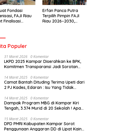
uat Fondasi
Erfan Panca Putra
nisasi, FAJI Riau
Terpilih Pimpin FAJI
t Finalisasi
Riau 2026–2030,
engurusan dan
Musprov Berlangsung
iapan Rakerprov
Lancar dan
Demokratis
ita Populer
31 Maret 2026
0 Komentar
LKPD 2025 Kampar Diserahkan ke BPK,
Komitmen Transparansi Jadi Sorotan
Publik
14 Maret 2025
0 Komentar
Camat Bantah Dituding Terima Upeti dari
2 PJ Kades, Edaran : Isu Yang Tidak
Bertanggung Jawab !
14 Maret 2025
0 Komentar
Dampak Program MBG di Kampar Kiri
Tengah, 3.374 Murid di 20 Sekolah ! Apa
Yang Terjadi Pak Kapolda Riau?
15 Maret 2025
0 Komentar
DPD PMRI Kabupaten Kampar Sorot
Penggunaan Anggaran DD di Lipat Kain