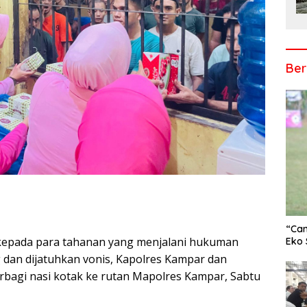
Ber
“Cam
 kepada para tahanan yang menjalani hukuman
r
Eko 
 dan dijatuhkan vonis, Kapolres Kampar dan
bagi nasi kotak ke rutan Mapolres Kampar, Sabtu