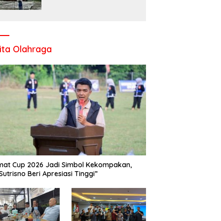
Komitmen UPT SMP Negeri
1 Salo Wujudkan Sekolah
Ramah Anak
ita Olahraga
at Cup 2026 Jadi Simbol Kekompakan,
Sutrisno Beri Apresiasi Tinggi”