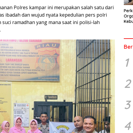
anan Polres kampar ini merupakan salah satu dari
Perk
as ibadah dan wujud nyata kepedulian pers polri
Orga
Kebu
 suci ramadhan yang mana saat ini polisi-lah
Kep
.
Pers
Ber
1
2
3
4