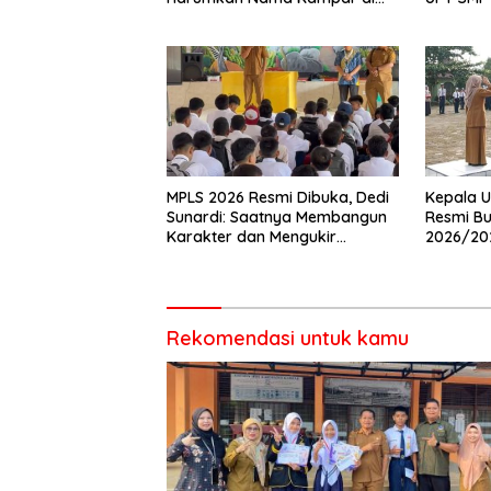
Tingkat Provins
Wujudka
Anak
MPLS 2026 Resmi Dibuka, Dedi
Kepala U
Sunardi: Saatnya Membangun
Resmi Bu
Karakter dan Mengukir
2026/20
Prestasi di UPT SMP Negeri 2
Pembina 
Bangkinang Kota
Rekomendasi untuk kamu