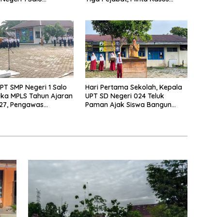
n Sekolah Ramah
Dugaan Kekerasan Mahasiswa
Diusut Tuntas
PT SMP Negeri 1 Salo
Hari Pertama Sekolah, Kepala
ka MPLS Tahun Ajaran
UPT SD Negeri 024 Teluk
27, Pengawas
Paman Ajak Siswa Bangun
Lakukan Monitoring
Disiplin dan Raih Prestasi