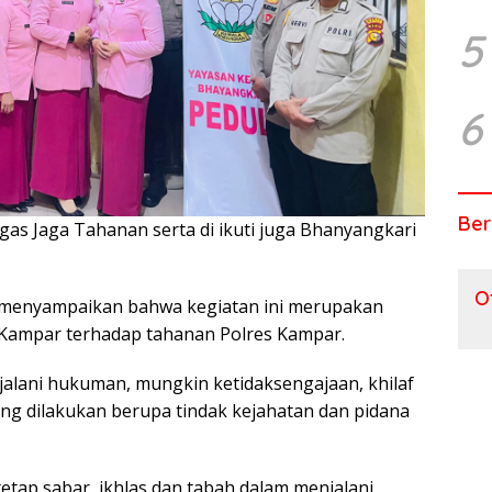
5
6
Ber
ugas Jaga Tahanan serta di ikuti juga Bhanyangkari
O
 menyampaikan bahwa kegiatan ini merupakan
s Kampar terhadap tahanan Polres Kampar.
jalani hukuman, mungkin ketidaksengajaan, khilaf
ng dilakukan berupa tindak kejahatan dan pidana
etap sabar, ikhlas dan tabah dalam menjalani