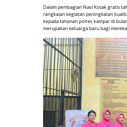
p
o
m
Dalam pembagian Nasi Kotak gratis tah
p
k
rangkaian kegiatan peningkatan kualit
kepada tahanan polres kampar di bulan
merupakan keluarga baru bagi mereka