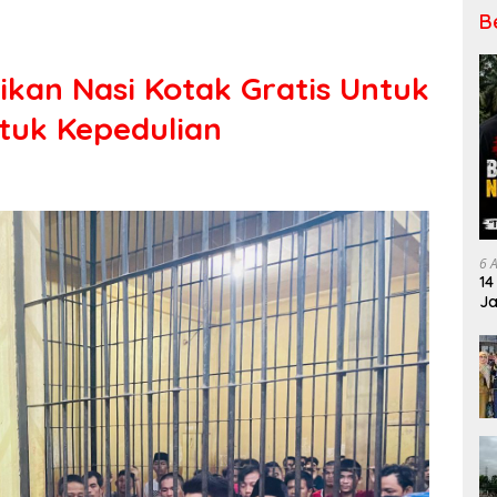
B
kan Nasi Kotak Gratis Untuk
tuk Kepedulian
6 
14
Ja
Pe