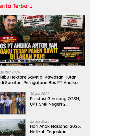
erita Terbaru
Agustus 2026
 Ribu Hektare Sawit di Kawasan Hutan
di Sorotan, Pernyataan Bos PT Andika
rmata Lestari Tuai Reaksi Publik
30 Juli 2026
Prestasi Gemilang O2SN,
UPT SMP Negeri 2
Bangkinang Kota
Harumkan Nama Kampar
di Tingkat Provins
23 Juli 2026
Hari Anak Nasional 2026,
Hafizah Tegaskan