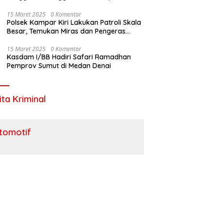
Utara
15 Maret 2025
0 Komentar
Polsek Kampar Kiri Lakukan Patroli Skala
Besar, Temukan Miras dan Pengeras
Suara !
15 Maret 2025
0 Komentar
Kasdam I/BB Hadiri Safari Ramadhan
Pemprov Sumut di Medan Denai
ita Kriminal
tomotif