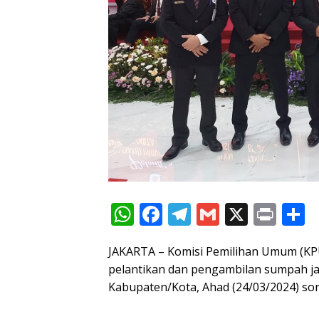
W
F
T
G
X
Pr
S
h
ac
el
m
in
h
JAKARTA – Komisi Pemilihan Umum (KP
at
e
e
ai
t
a
pelantikan dan pengambilan sumpah j
s
b
gr
l
e
Kabupaten/Kota, Ahad (24/03/2024) sore 
A
o
a