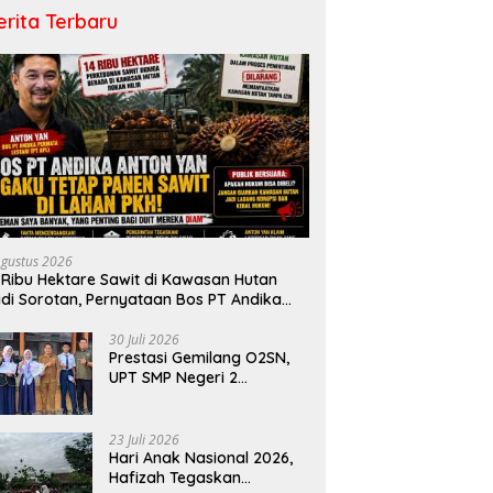
erita Terbaru
Agustus 2026
 Ribu Hektare Sawit di Kawasan Hutan
di Sorotan, Pernyataan Bos PT Andika
rmata Lestari Tuai Reaksi Publik
30 Juli 2026
Prestasi Gemilang O2SN,
UPT SMP Negeri 2
Bangkinang Kota
Harumkan Nama Kampar
di Tingkat Provins
23 Juli 2026
Hari Anak Nasional 2026,
Hafizah Tegaskan