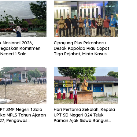
k Nasional 2026,
Cipayung Plus Pekanbaru
 Tegaskan Komitmen
Desak Kapolda Riau Copot
Negeri 1 Salo
Tiga Pejabat, Minta Kasus
n Sekolah Ramah
Dugaan Kekerasan Mahasiswa
Diusut Tuntas
PT SMP Negeri 1 Salo
Hari Pertama Sekolah, Kepala
ka MPLS Tahun Ajaran
UPT SD Negeri 024 Teluk
27, Pengawas
Paman Ajak Siswa Bangun
Lakukan Monitoring
Disiplin dan Raih Prestasi