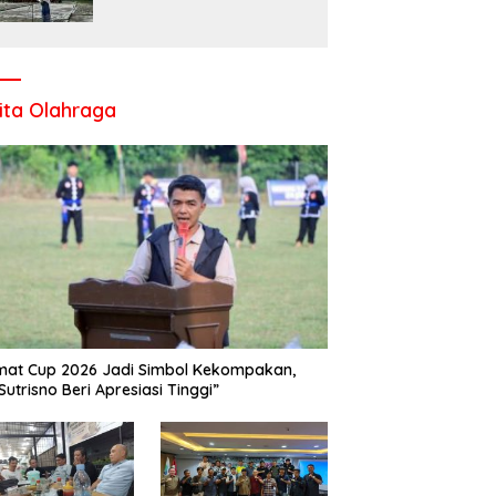
Komitmen UPT SMP Negeri
1 Salo Wujudkan Sekolah
Ramah Anak
ita Olahraga
at Cup 2026 Jadi Simbol Kekompakan,
Sutrisno Beri Apresiasi Tinggi”