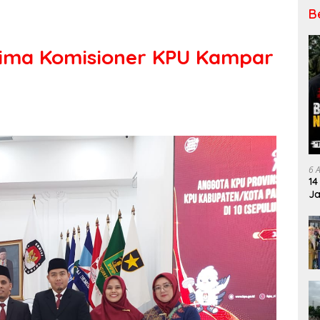
B
Lima Komisioner KPU Kampar
6 
14
Ja
Pe