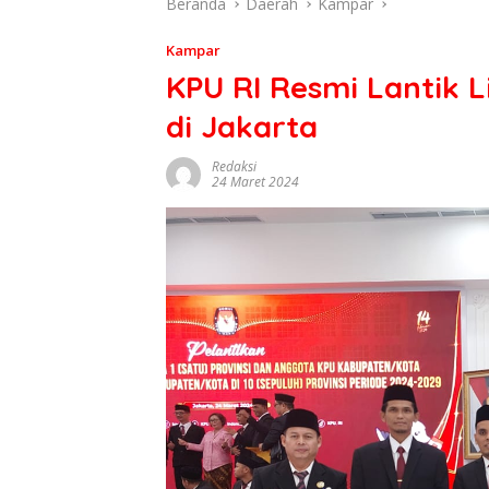
Beranda
Daerah
Kampar
Kampar
KPU RI Resmi Lantik 
di Jakarta
Redaksi
24 Maret 2024