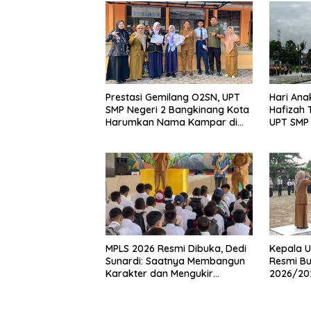
Prestasi Gemilang O2SN, UPT
Hari Ana
SMP Negeri 2 Bangkinang Kota
Hafizah
Harumkan Nama Kampar di
UPT SMP 
Tingkat Provins
Wujudka
Anak
MPLS 2026 Resmi Dibuka, Dedi
Kepala U
Sunardi: Saatnya Membangun
Resmi Bu
Karakter dan Mengukir
2026/20
Prestasi di UPT SMP Negeri 2
Pembina 
Bangkinang Kota