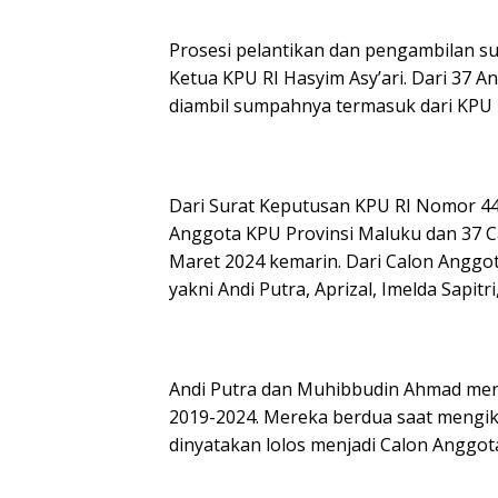
p
o
m
p
k
Prosesi pelantikan dan pengambilan su
Ketua KPU RI Hasyim Asy’ari. Dari 37 
diambil sumpahnya termasuk dari KPU
Dari Surat Keputusan KPU RI Nomor 4
Anggota KPU Provinsi Maluku dan 37 
Maret 2024 kemarin. Dari Calon Angg
yakni Andi Putra, Aprizal, Imelda Sapit
Andi Putra dan Muhibbudin Ahmad mer
2019-2024. Mereka berdua saat mengik
dinyatakan lolos menjadi Calon Anggo