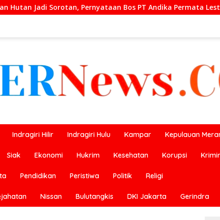
yataan Bos PT Andika Permata Lestari Tuai Reaksi Publik
Indragiri Hilir
Indragiri Hulu
Kampar
Kepulauan Meran
Siak
Ekonomi
Hukrim
Kesehatan
Korupsi
Krimi
ta
Pendidikan
Peristiwa
Politik
Religi
ejahatan
Nissan
Bulutangkis
DKI Jakarta
Gerindra