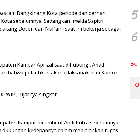
5
nwascam Bangkinang Kota periode dan pernah
Kota sebelumnya. Sedangkan Imelda Sapitri
lakang Dosen dan Nur’aini saat ini bekerja sebagai
6
Ber
paten Kampar Aprizal saat dihubungi, Ahad
akan bahwa pelantikan akan dilaksanakan di Kantor
O
00 WIB,” ujarnya singkat.
bupaten Kampar Incumbent Andi Putra sebelumnya
n dukungan kedepannya dalam menjalankan tugas