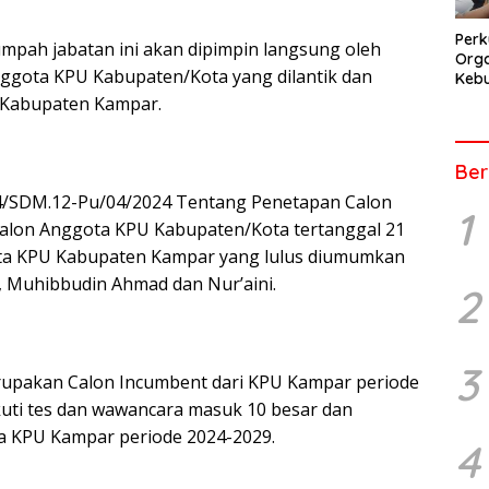
Perk
mpah jabatan ini akan dipimpin langsung oleh
Orga
Anggota KPU Kabupaten/Kota yang dilantik dan
Kebu
Kep
 Kabupaten Kampar.
Pers
Ber
4/SDM.12-Pu/04/2024 Tentang Penetapan Calon
1
Calon Anggota KPU Kabupaten/Kota tertanggal 21
ota KPU Kabupaten Kampar yang lulus diumumkan
ri, Muhibbudin Ahmad dan Nur’aini.
2
3
upakan Calon Incumbent dari KPU Kampar periode
uti tes dan wawancara masuk 10 besar dan
ta KPU Kampar periode 2024-2029.
4