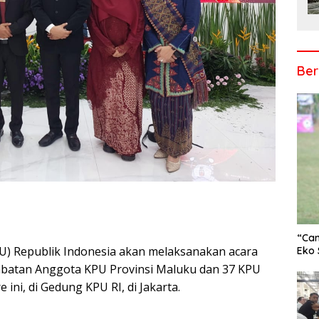
Ber
“Cam
U) Republik Indonesia akan melaksanakan acara
r
Eko 
abatan Anggota KPU Provinsi Maluku dan 37 KPU
ini, di Gedung KPU RI, di Jakarta.