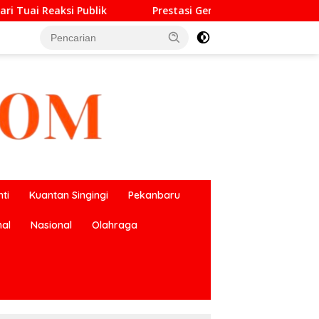
Prestasi Gemilang O2SN, UPT SMP Negeri 2 Bangkinang Kot
ti
Kuantan Singingi
Pekanbaru
nal
Nasional
Olahraga