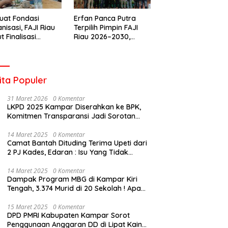
uat Fondasi
Erfan Panca Putra
nisasi, FAJI Riau
Terpilih Pimpin FAJI
t Finalisasi
Riau 2026–2030,
engurusan dan
Musprov Berlangsung
iapan Rakerprov
Lancar dan
Demokratis
ita Populer
31 Maret 2026
0 Komentar
LKPD 2025 Kampar Diserahkan ke BPK,
Komitmen Transparansi Jadi Sorotan
Publik
14 Maret 2025
0 Komentar
Camat Bantah Dituding Terima Upeti dari
2 PJ Kades, Edaran : Isu Yang Tidak
Bertanggung Jawab !
14 Maret 2025
0 Komentar
Dampak Program MBG di Kampar Kiri
Tengah, 3.374 Murid di 20 Sekolah ! Apa
Yang Terjadi Pak Kapolda Riau?
15 Maret 2025
0 Komentar
DPD PMRI Kabupaten Kampar Sorot
Penggunaan Anggaran DD di Lipat Kain