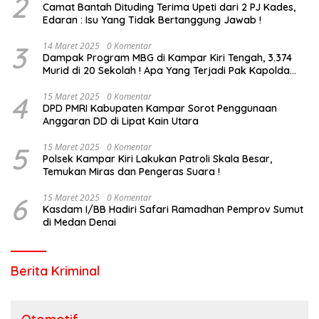
2
Camat Bantah Dituding Terima Upeti dari 2 PJ Kades,
Edaran : Isu Yang Tidak Bertanggung Jawab !
3
14 Maret 2025
0 Komentar
Dampak Program MBG di Kampar Kiri Tengah, 3.374
Murid di 20 Sekolah ! Apa Yang Terjadi Pak Kapolda
Riau?
4
15 Maret 2025
0 Komentar
DPD PMRI Kabupaten Kampar Sorot Penggunaan
Anggaran DD di Lipat Kain Utara
5
15 Maret 2025
0 Komentar
Polsek Kampar Kiri Lakukan Patroli Skala Besar,
Temukan Miras dan Pengeras Suara !
6
15 Maret 2025
0 Komentar
Kasdam I/BB Hadiri Safari Ramadhan Pemprov Sumut
di Medan Denai
Berita Kriminal