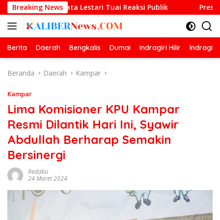
Langsung
ermata Lestari Tuai Reaksi Publik
Breaking News
Prestasi Gemilang O
ke
konten
Berita
Daerah
Bengkalis
Dumai
Indragiri Hilir
Indragiri
Beranda
Daerah
Kampar
Kampar
Lima Komisioner KPU Kampar
Resmi Dilantik Hari Ini, Syawir
Abdullah Berharap Semakin
Bersinergi
Redaksi
24 Maret 2024