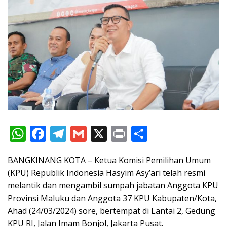
W
F
T
G
X
Pr
S
h
ac
el
m
in
h
BANGKINANG KOTA – Ketua Komisi Pemilihan Umum
at
e
e
ai
t
ar
(KPU) Republik Indonesia Hasyim Asy’ari telah resmi
s
b
gr
l
e
melantik dan mengambil sumpah jabatan Anggota KPU
A
o
a
Provinsi Maluku dan Anggota 37 KPU Kabupaten/Kota,
p
o
m
Ahad (24/03/2024) sore, bertempat di Lantai 2, Gedung
KPU RI, Jalan Imam Bonjol, Jakarta Pusat.