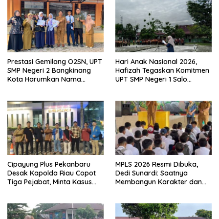
Prestasi Gemilang O2SN, UPT
Hari Anak Nasional 2026,
SMP Negeri 2 Bangkinang
Hafizah Tegaskan Komitmen
Kota Harumkan Nama
UPT SMP Negeri 1 Salo
Kampar di Tingkat Provins
Wujudkan Sekolah Ramah
Anak
Cipayung Plus Pekanbaru
MPLS 2026 Resmi Dibuka,
Desak Kapolda Riau Copot
Dedi Sunardi: Saatnya
Tiga Pejabat, Minta Kasus
Membangun Karakter dan
Dugaan Kekerasan
Mengukir Prestasi di UPT SMP
Mahasiswa Diusut Tuntas
Negeri 2 Bangkinang Kota