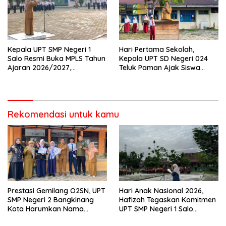
Kepala UPT SMP Negeri 1
Hari Pertama Sekolah,
Salo Resmi Buka MPLS Tahun
Kepala UPT SD Negeri 024
Ajaran 2026/2027,
Teluk Paman Ajak Siswa
Pengawas Pembina Lakukan
Bangun Disiplin dan Raih
Monitoring
Prestasi
Rekomendasi untuk kamu
Prestasi Gemilang O2SN, UPT
Hari Anak Nasional 2026,
SMP Negeri 2 Bangkinang
Hafizah Tegaskan Komitmen
Kota Harumkan Nama
UPT SMP Negeri 1 Salo
Kampar di Tingkat Provins
Wujudkan Sekolah Ramah