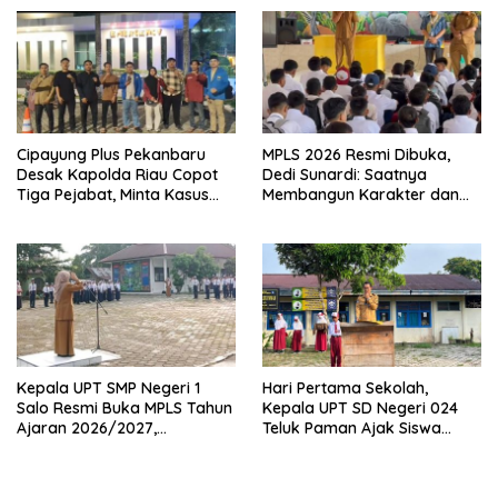
Anak
Cipayung Plus Pekanbaru
MPLS 2026 Resmi Dibuka,
Desak Kapolda Riau Copot
Dedi Sunardi: Saatnya
Tiga Pejabat, Minta Kasus
Membangun Karakter dan
Dugaan Kekerasan
Mengukir Prestasi di UPT SMP
Mahasiswa Diusut Tuntas
Negeri 2 Bangkinang Kota
Kepala UPT SMP Negeri 1
Hari Pertama Sekolah,
Salo Resmi Buka MPLS Tahun
Kepala UPT SD Negeri 024
Ajaran 2026/2027,
Teluk Paman Ajak Siswa
Pengawas Pembina Lakukan
Bangun Disiplin dan Raih
Monitoring
Prestasi