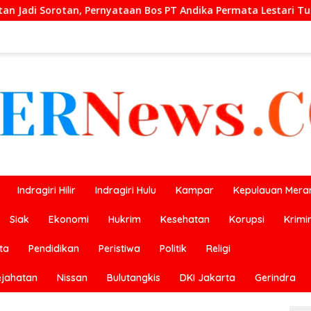
 PT Andika Permata Lestari Tuai Reaksi Publik
Prestas
Indragiri Hilir
Indragiri Hulu
Kampar
Kepulauan Meran
Siak
Ekonomi
Hukrim
Kesehatan
Korupsi
Krimi
ta
Pendidikan
Peristiwa
Politik
Religi
ejahatan
Nissan
Bulutangkis
DKI Jakarta
Gerindra