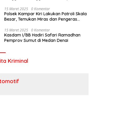
Utara
15 Maret 2025
0 Komentar
Polsek Kampar Kiri Lakukan Patroli Skala
Besar, Temukan Miras dan Pengeras
Suara !
15 Maret 2025
0 Komentar
Kasdam I/BB Hadiri Safari Ramadhan
Pemprov Sumut di Medan Denai
ita Kriminal
tomotif