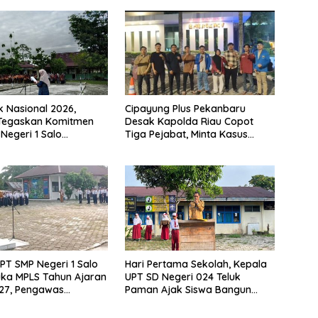
k Nasional 2026,
Cipayung Plus Pekanbaru
 Tegaskan Komitmen
Desak Kapolda Riau Copot
Negeri 1 Salo
Tiga Pejabat, Minta Kasus
n Sekolah Ramah
Dugaan Kekerasan Mahasiswa
Diusut Tuntas
PT SMP Negeri 1 Salo
Hari Pertama Sekolah, Kepala
ka MPLS Tahun Ajaran
UPT SD Negeri 024 Teluk
27, Pengawas
Paman Ajak Siswa Bangun
Lakukan Monitoring
Disiplin dan Raih Prestasi