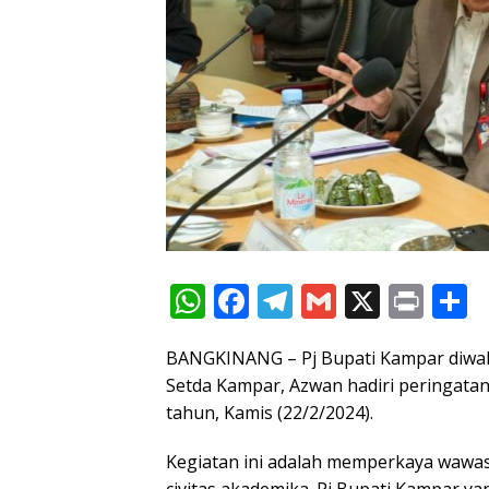
W
F
T
G
X
Pr
S
h
ac
el
m
in
h
BANGKINANG – Pj Bupati Kampar diwaki
at
e
e
ai
t
a
Setda Kampar, Azwan hadiri peringatan
s
b
gr
l
e
tahun, Kamis (22/2/2024).
A
o
a
Kegiatan ini adalah memperkaya wawas
p
o
m