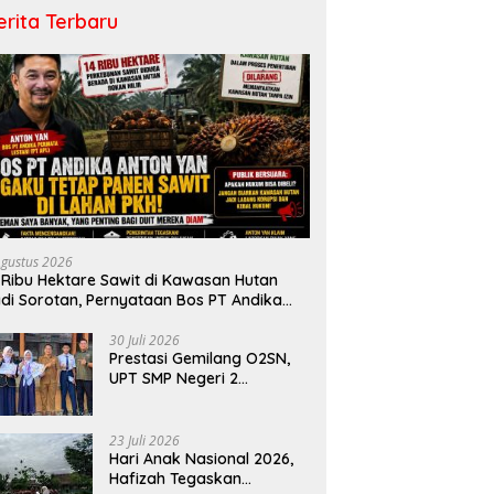
erita Terbaru
Agustus 2026
 Ribu Hektare Sawit di Kawasan Hutan
di Sorotan, Pernyataan Bos PT Andika
rmata Lestari Tuai Reaksi Publik
30 Juli 2026
Prestasi Gemilang O2SN,
UPT SMP Negeri 2
Bangkinang Kota
Harumkan Nama Kampar
di Tingkat Provins
23 Juli 2026
Hari Anak Nasional 2026,
Hafizah Tegaskan