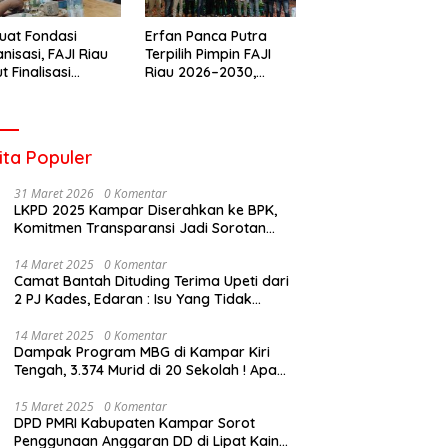
uat Fondasi
Erfan Panca Putra
nisasi, FAJI Riau
Terpilih Pimpin FAJI
t Finalisasi
Riau 2026–2030,
engurusan dan
Musprov Berlangsung
iapan Rakerprov
Lancar dan
Demokratis
ita Populer
31 Maret 2026
0 Komentar
LKPD 2025 Kampar Diserahkan ke BPK,
Komitmen Transparansi Jadi Sorotan
Publik
14 Maret 2025
0 Komentar
Camat Bantah Dituding Terima Upeti dari
2 PJ Kades, Edaran : Isu Yang Tidak
Bertanggung Jawab !
14 Maret 2025
0 Komentar
Dampak Program MBG di Kampar Kiri
Tengah, 3.374 Murid di 20 Sekolah ! Apa
Yang Terjadi Pak Kapolda Riau?
15 Maret 2025
0 Komentar
DPD PMRI Kabupaten Kampar Sorot
Penggunaan Anggaran DD di Lipat Kain