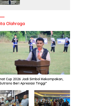
Komitmen UPT SMP Negeri
1 Salo Wujudkan Sekolah
Ramah Anak
ita Olahraga
at Cup 2026 Jadi Simbol Kekompakan,
Sutrisno Beri Apresiasi Tinggi”