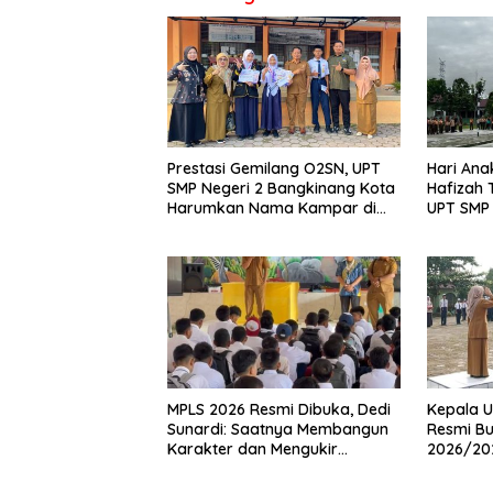
Prestasi Gemilang O2SN, UPT
Hari Ana
SMP Negeri 2 Bangkinang Kota
Hafizah
Harumkan Nama Kampar di
UPT SMP 
Tingkat Provins
Wujudka
Anak
MPLS 2026 Resmi Dibuka, Dedi
Kepala U
Sunardi: Saatnya Membangun
Resmi Bu
Karakter dan Mengukir
2026/20
Prestasi di UPT SMP Negeri 2
Pembina 
Bangkinang Kota