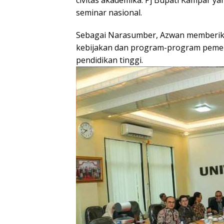
civitas akademika. Pj Bupati Kampar ya
p
k
seminar nasional.
Sebagai Narasumber, Azwan memberik
kebijakan dan program-program pem
pendidikan tinggi.