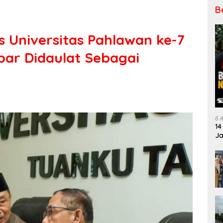
B
s Universitas Pahlawan ke-7
par Didaulat Sebagai
6 
14
Ja
Pe