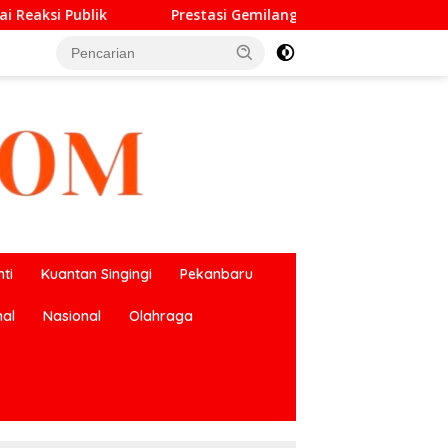
i Gemilang O2SN, UPT SMP Negeri 2 Bangkinang Kota Harumkan
ti
Kuantan Singingi
Pekanbaru
nal
Nasional
Olahraga