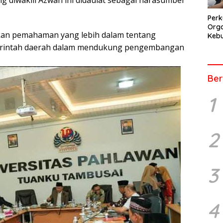
ng diwakili Azwan ini didaulat sebagai narasumber
Perk
Orga
an pemahaman yang lebih dalam tentang
Kebu
Kep
erintah daerah dalam mendukung pengembangan
Pers
Ber
1
2
3
4