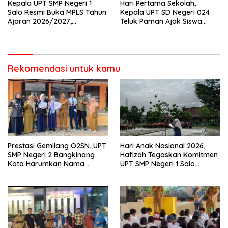
Kepala UPT SMP Negeri 1
Hari Pertama Sekolah,
Salo Resmi Buka MPLS Tahun
Kepala UPT SD Negeri 024
Ajaran 2026/2027,
Teluk Paman Ajak Siswa
Pengawas Pembina Lakukan
Bangun Disiplin dan Raih
Monitoring
Prestasi
Rekomendasi untuk kamu
Prestasi Gemilang O2SN, UPT
Hari Anak Nasional 2026,
SMP Negeri 2 Bangkinang
Hafizah Tegaskan Komitmen
Kota Harumkan Nama
UPT SMP Negeri 1 Salo
Kampar di Tingkat Provins
Wujudkan Sekolah Ramah
Anak