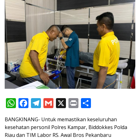
W
F
T
G
X
Pr
S
h
ac
el
m
in
h
BANGKINANG- Untuk memastikan keseluruhan
at
e
e
ai
t
ar
kesehatan personil Polres Kampar, Biddokkes Polda
s
b
gr
l
e
Riau dan TIM Labor RS. Awal Bros Pekanbaru