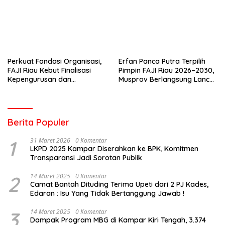
Perkuat Fondasi Organisasi,
Erfan Panca Putra Terpilih
FAJI Riau Kebut Finalisasi
Pimpin FAJI Riau 2026–2030,
Kepengurusan dan
Musprov Berlangsung Lancar
Persiapan Rakerprov
dan Demokratis
Berita Populer
1
31 Maret 2026
0 Komentar
LKPD 2025 Kampar Diserahkan ke BPK, Komitmen
Transparansi Jadi Sorotan Publik
2
14 Maret 2025
0 Komentar
Camat Bantah Dituding Terima Upeti dari 2 PJ Kades,
Edaran : Isu Yang Tidak Bertanggung Jawab !
3
14 Maret 2025
0 Komentar
Dampak Program MBG di Kampar Kiri Tengah, 3.374