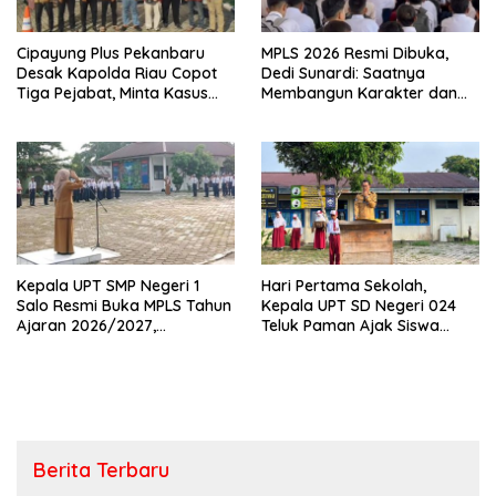
Cipayung Plus Pekanbaru
MPLS 2026 Resmi Dibuka,
Desak Kapolda Riau Copot
Dedi Sunardi: Saatnya
Tiga Pejabat, Minta Kasus
Membangun Karakter dan
Dugaan Kekerasan
Mengukir Prestasi di UPT SMP
Mahasiswa Diusut Tuntas
Negeri 2 Bangkinang Kota
Kepala UPT SMP Negeri 1
Hari Pertama Sekolah,
Salo Resmi Buka MPLS Tahun
Kepala UPT SD Negeri 024
Ajaran 2026/2027,
Teluk Paman Ajak Siswa
Pengawas Pembina Lakukan
Bangun Disiplin dan Raih
Monitoring
Prestasi
Berita Terbaru