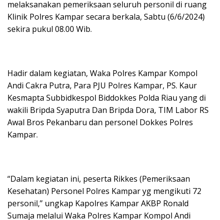
A
o
a
melaksanakan pemeriksaan seluruh personil di ruang
p
o
m
Klinik Polres Kampar secara berkala, Sabtu (6/6/2024)
sekira pukul 08.00 Wib.
p
k
Hadir dalam kegiatan, Waka Polres Kampar Kompol
Andi Cakra Putra, Para PJU Polres Kampar, PS. Kaur
Kesmapta Subbidkespol Biddokkes Polda Riau yang di
wakili Bripda Syaputra Dan Bripda Dora, TIM Labor RS
Awal Bros Pekanbaru dan personel Dokkes Polres
Kampar.
“Dalam kegiatan ini, peserta Rikkes (Pemeriksaan
Kesehatan) Personel Polres Kampar yg mengikuti 72
personil,” ungkap Kapolres Kampar AKBP Ronald
Sumaja melalui Waka Polres Kampar Kompol Andi