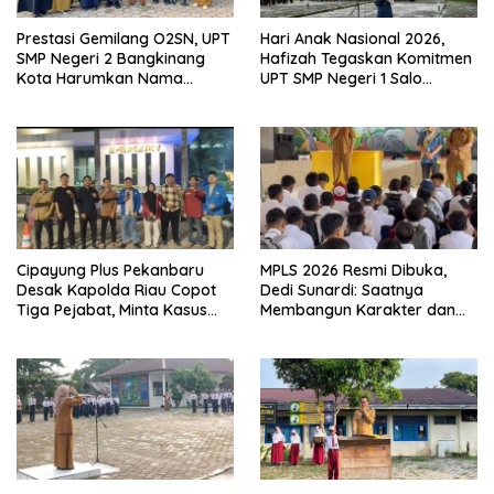
Prestasi Gemilang O2SN, UPT
Hari Anak Nasional 2026,
SMP Negeri 2 Bangkinang
Hafizah Tegaskan Komitmen
Kota Harumkan Nama
UPT SMP Negeri 1 Salo
Kampar di Tingkat Provins
Wujudkan Sekolah Ramah
Anak
Cipayung Plus Pekanbaru
MPLS 2026 Resmi Dibuka,
Desak Kapolda Riau Copot
Dedi Sunardi: Saatnya
Tiga Pejabat, Minta Kasus
Membangun Karakter dan
Dugaan Kekerasan
Mengukir Prestasi di UPT SMP
Mahasiswa Diusut Tuntas
Negeri 2 Bangkinang Kota