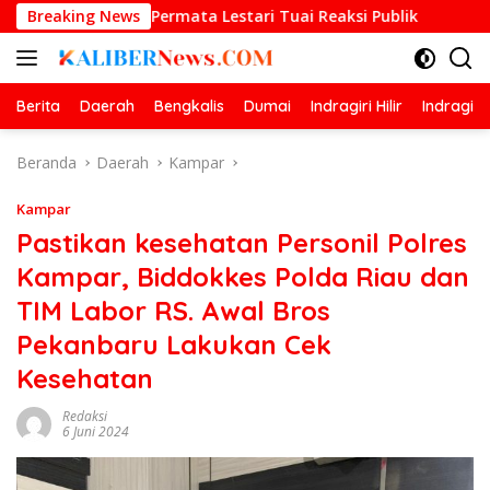
Langsung
dika Permata Lestari Tuai Reaksi Publik
Breaking News
Prestasi Gemi
ke
konten
Berita
Daerah
Bengkalis
Dumai
Indragiri Hilir
Indragiri
Beranda
Daerah
Kampar
Kampar
Pastikan kesehatan Personil Polres
Kampar, Biddokkes Polda Riau dan
TIM Labor RS. Awal Bros
Pekanbaru Lakukan Cek
Kesehatan
Redaksi
6 Juni 2024