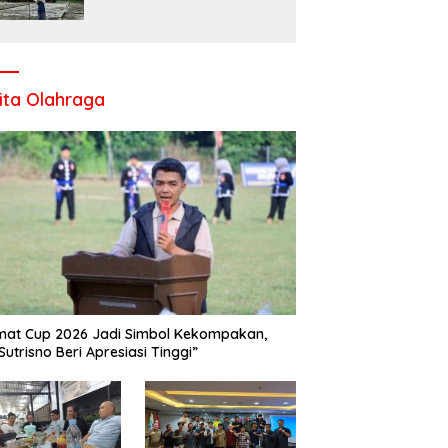
Komitmen UPT SMP Negeri
1 Salo Wujudkan Sekolah
Ramah Anak
ita Olahraga
at Cup 2026 Jadi Simbol Kekompakan,
Sutrisno Beri Apresiasi Tinggi”