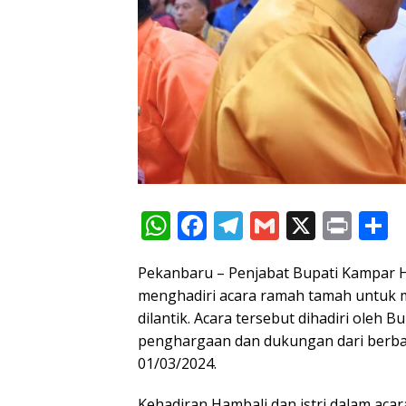
W
F
T
G
X
Pr
S
h
ac
el
m
in
h
Pekanbaru – Penjabat Bupati Kampar Ha
at
e
e
ai
t
a
menghadiri acara ramah tamah untuk 
s
b
gr
l
e
dilantik. Acara tersebut dihadiri oleh 
A
o
a
penghargaan dan dukungan dari berba
p
o
m
01/03/2024.
p
k
Kehadiran Hambali dan istri dalam acar