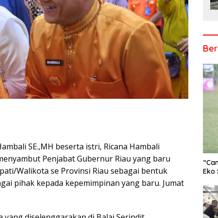
Ber
mbali SE.,MH beserta istri, Ricana Hambali
r
menyambut Penjabat Gubernur Riau yang baru
“Cam
Bupati/Walikota se Provinsi Riau sebagai bentuk
Eko 
gai pihak kepada kepemimpinan yang baru. Jumat
a yang diselenggarakan di Balai Serindit