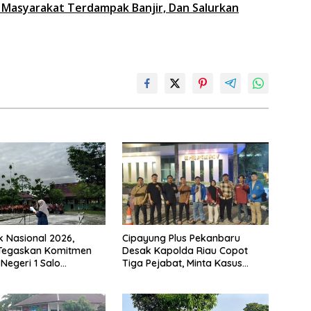
 Masyarakat Terdampak Banjir, Dan Salurkan
k Nasional 2026,
Cipayung Plus Pekanbaru
 Tegaskan Komitmen
Desak Kapolda Riau Copot
Negeri 1 Salo
Tiga Pejabat, Minta Kasus
n Sekolah Ramah
Dugaan Kekerasan Mahasiswa
Diusut Tuntas