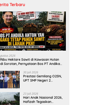
erita Terbaru
Agustus 2026
 Ribu Hektare Sawit di Kawasan Hutan
di Sorotan, Pernyataan Bos PT Andika
rmata Lestari Tuai Reaksi Publik
30 Juli 2026
Prestasi Gemilang O2SN,
UPT SMP Negeri 2
Bangkinang Kota
Harumkan Nama Kampar
di Tingkat Provins
23 Juli 2026
Hari Anak Nasional 2026,
Hafizah Tegaskan