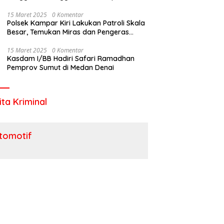
Utara
15 Maret 2025
0 Komentar
Polsek Kampar Kiri Lakukan Patroli Skala
Besar, Temukan Miras dan Pengeras
Suara !
15 Maret 2025
0 Komentar
Kasdam I/BB Hadiri Safari Ramadhan
Pemprov Sumut di Medan Denai
ita Kriminal
tomotif