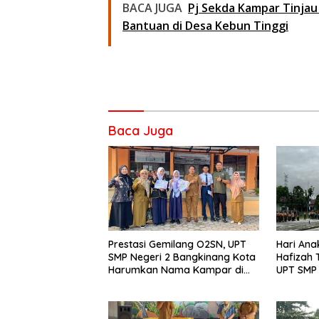
BACA JUGA
Pj Sekda Kampar Tinjau
Bantuan di Desa Kebun Tinggi
Baca Juga
Prestasi Gemilang O2SN, UPT
Hari Ana
SMP Negeri 2 Bangkinang Kota
Hafizah
Harumkan Nama Kampar di
UPT SMP 
Tingkat Provins
Wujudka
Anak