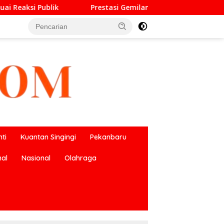
asi Gemilang O2SN, UPT SMP Negeri 2 Bangkinang Kota Harumk
ti
Kuantan Singingi
Pekanbaru
nal
Nasional
Olahraga