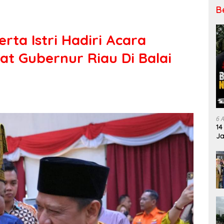
B
rta Istri Hadiri Acara
t Gubernur Riau Di Balai
6 
14
Ja
Pe