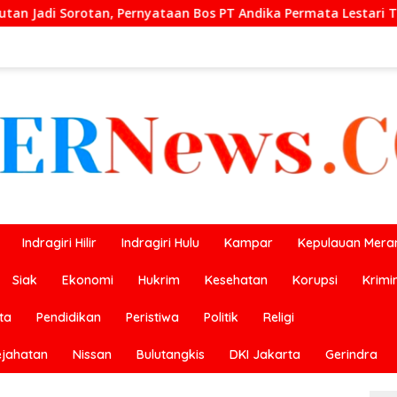
os PT Andika Permata Lestari Tuai Reaksi Publik
Prest
Indragiri Hilir
Indragiri Hulu
Kampar
Kepulauan Meran
Siak
Ekonomi
Hukrim
Kesehatan
Korupsi
Krimi
ta
Pendidikan
Peristiwa
Politik
Religi
ejahatan
Nissan
Bulutangkis
DKI Jakarta
Gerindra