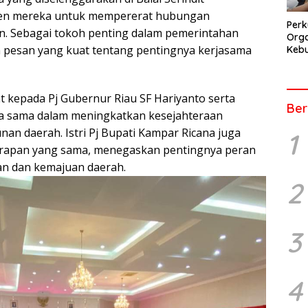
men mereka untuk mempererat hubungan
Perk
n. Sebagai tokoh penting dalam pemerintahan
Orga
 pesan yang kuat tentang pentingnya kerjasama
Kebu
Kep
Pers
kepada Pj Gubernur Riau SF Hariyanto serta
Ber
a sama dalam meningkatkan kesejahteraan
 daerah. Istri Pj Bupati Kampar Ricana juga
1
rapan yang sama, menegaskan pentingnya peran
n dan kemajuan daerah.
2
3
4