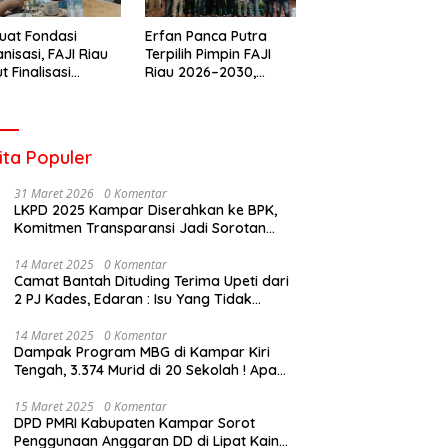
uat Fondasi
Erfan Panca Putra
nisasi, FAJI Riau
Terpilih Pimpin FAJI
t Finalisasi
Riau 2026–2030,
engurusan dan
Musprov Berlangsung
iapan Rakerprov
Lancar dan
Demokratis
ita Populer
31 Maret 2026
0 Komentar
LKPD 2025 Kampar Diserahkan ke BPK,
Komitmen Transparansi Jadi Sorotan
Publik
14 Maret 2025
0 Komentar
Camat Bantah Dituding Terima Upeti dari
2 PJ Kades, Edaran : Isu Yang Tidak
Bertanggung Jawab !
14 Maret 2025
0 Komentar
Dampak Program MBG di Kampar Kiri
Tengah, 3.374 Murid di 20 Sekolah ! Apa
Yang Terjadi Pak Kapolda Riau?
15 Maret 2025
0 Komentar
DPD PMRI Kabupaten Kampar Sorot
Penggunaan Anggaran DD di Lipat Kain