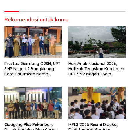
Monitoring
Prestasi
Rekomendasi untuk kamu
Prestasi Gemilang O2SN, UPT
Hari Anak Nasional 2026,
SMP Negeri 2 Bangkinang
Hafizah Tegaskan Komitmen
Kota Harumkan Nama
UPT SMP Negeri 1 Salo
Kampar di Tingkat Provins
Wujudkan Sekolah Ramah
Anak
Cipayung Plus Pekanbaru
MPLS 2026 Resmi Dibuka,
Desak Kapolda Riau Copot
Dedi Sunardi: Saatnya