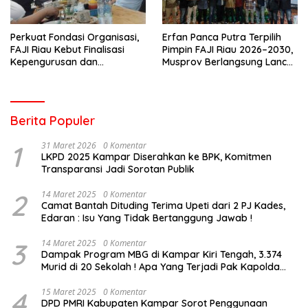
Perkuat Fondasi Organisasi,
Erfan Panca Putra Terpilih
FAJI Riau Kebut Finalisasi
Pimpin FAJI Riau 2026–2030,
Kepengurusan dan
Musprov Berlangsung Lancar
Persiapan Rakerprov
dan Demokratis
Berita Populer
1
31 Maret 2026
0 Komentar
LKPD 2025 Kampar Diserahkan ke BPK, Komitmen
Transparansi Jadi Sorotan Publik
2
14 Maret 2025
0 Komentar
Camat Bantah Dituding Terima Upeti dari 2 PJ Kades,
Edaran : Isu Yang Tidak Bertanggung Jawab !
3
14 Maret 2025
0 Komentar
Dampak Program MBG di Kampar Kiri Tengah, 3.374
Murid di 20 Sekolah ! Apa Yang Terjadi Pak Kapolda
Riau?
4
15 Maret 2025
0 Komentar
DPD PMRI Kabupaten Kampar Sorot Penggunaan