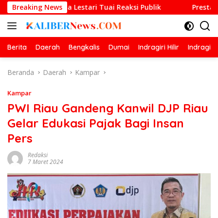
Langsung
ta Lestari Tuai Reaksi Publik
Breaking News
Prestasi Gemilang O2SN
ke
konten
Berita
Daerah
Bengkalis
Dumai
Indragiri Hilir
Indragiri
Beranda
Daerah
Kampar
Kampar
PWI Riau Gandeng Kanwil DJP Riau
Gelar Edukasi Pajak Bagi Insan
Pers
Redaksi
7 Maret 2024