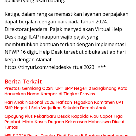
aplikasi yang akan datang.
Ketiga, dalam rangka memastikan layanan perpajakan
dapat berjalan dengan baik pada tahun 2024,
Direktorat Jenderal Pajak menyediakan Virtual Help
Desk bagi ILAP maupun wajib pajak yang
membutuhkan bantuan terkait dengan implementasi
NPWP 16 digit. Help Desk tersebut dibuka setiap hari
kerja dengan Alamat
https://tinyurl.com/helpdeskvirtual2023 . ***
Berita Terkait
Prestasi Gemilang O2SN, UPT SMP Negeri 2 Bangkinang Kota
Harumkan Nama Kampar di Tingkat Provins
Hari Anak Nasional 2026, Hafizah Tegaskan Komitmen UPT
SMP Negeri 1 Salo Wujudkan Sekolah Ramah Anak
Cipayung Plus Pekanbaru Desak Kapolda Riau Copot Tiga
Pejabat, Minta Kasus Dugaan Kekerasan Mahasiswa Diusut
Tuntas
MPLS 2026 Resmi Dibuka, Dedi Sunardi: Saatnya Membangun