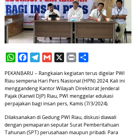
W
F
T
G
X
Pr
S
h
ac
el
m
in
h
PEKANBARU – Rangkaian kegiatan terus digelar PWI
at
e
e
ai
t
ar
Riau sempena Hari Pers Nasional (HPN) 2024. Kali ini
s
b
gr
l
e
menggandeng Kantor Wilayah Direktorat Jenderal
A
o
a
Pajak (Kanwil DJP) Riau, PWI menggelar edukasi
p
o
m
perpajakan bagi insan pers, Kamis (7/3/2024).
p
k
Dilaksanakan di Gedung PWI Riau, diskusi diawali
dengan pemaparan seputar Surat Pemberitahuan
Tahunan (SPT) perusahaan maupun pribadi. Para