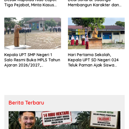
Tiga Pejabat, Minta Kasus
Membangun Karakter dan
Dugaan Kekerasan
Mengukir Prestasi di UPT SMP
Mahasiswa Diusut Tuntas
Negeri 2 Bangkinang Kota
Kepala UPT SMP Negeri 1
Hari Pertama Sekolah,
Salo Resmi Buka MPLS Tahun
Kepala UPT SD Negeri 024
Ajaran 2026/2027,
Teluk Paman Ajak Siswa
Pengawas Pembina Lakukan
Bangun Disiplin dan Raih
Monitoring
Prestasi
Berita Terbaru