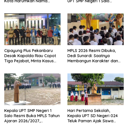
Kota Harumkan Nama
UPT SMP Negeri 1 Salo
Kampar di Tingkat Provins
Wujudkan Sekolah Ramah
Anak
Cipayung Plus Pekanbaru
MPLS 2026 Resmi Dibuka,
Desak Kapolda Riau Copot
Dedi Sunardi: Saatnya
Tiga Pejabat, Minta Kasus
Membangun Karakter dan
Dugaan Kekerasan
Mengukir Prestasi di UPT SMP
Mahasiswa Diusut Tuntas
Negeri 2 Bangkinang Kota
Kepala UPT SMP Negeri 1
Hari Pertama Sekolah,
Salo Resmi Buka MPLS Tahun
Kepala UPT SD Negeri 024
Ajaran 2026/2027,
Teluk Paman Ajak Siswa
Pengawas Pembina Lakukan
Bangun Disiplin dan Raih