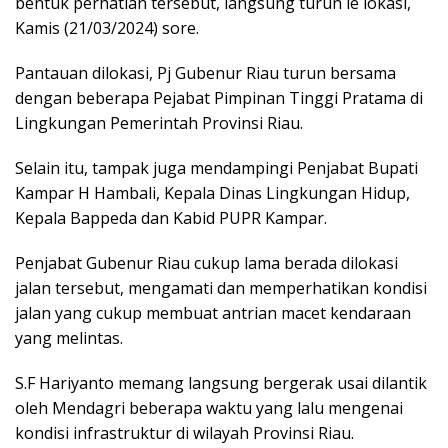
p
o
m
bentuk perhatian tersebut, langsung turun le lokasi,
Kamis (21/03/2024) sore.
p
k
Pantauan dilokasi, Pj Gubenur Riau turun bersama
dengan beberapa Pejabat Pimpinan Tinggi Pratama di
Lingkungan Pemerintah Provinsi Riau.
Selain itu, tampak juga mendampingi Penjabat Bupati
Kampar H Hambali, Kepala Dinas Lingkungan Hidup,
Kepala Bappeda dan Kabid PUPR Kampar.
Penjabat Gubenur Riau cukup lama berada dilokasi
jalan tersebut, mengamati dan memperhatikan kondisi
jalan yang cukup membuat antrian macet kendaraan
yang melintas.
S.F Hariyanto memang langsung bergerak usai dilantik
oleh Mendagri beberapa waktu yang lalu mengenai
kondisi infrastruktur di wilayah Provinsi Riau.