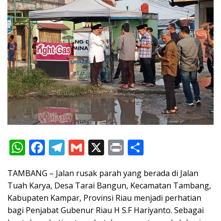
W
F
T
G
X
Pr
S
h
ac
el
m
in
h
TAMBANG – Jalan rusak parah yang berada di Jalan
at
e
e
ai
t
ar
Tuah Karya, Desa Tarai Bangun, Kecamatan Tambang,
s
b
gr
l
e
Kabupaten Kampar, Provinsi Riau menjadi perhatian
A
o
a
bagi Penjabat Gubenur Riau H S.F Hariyanto. Sebagai