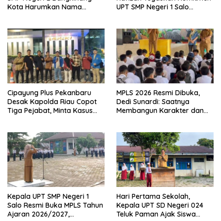
Kota Harumkan Nama
UPT SMP Negeri 1 Salo
Kampar di Tingkat Provins
Wujudkan Sekolah Ramah
Anak
Cipayung Plus Pekanbaru
MPLS 2026 Resmi Dibuka,
Desak Kapolda Riau Copot
Dedi Sunardi: Saatnya
Tiga Pejabat, Minta Kasus
Membangun Karakter dan
Dugaan Kekerasan
Mengukir Prestasi di UPT SMP
Mahasiswa Diusut Tuntas
Negeri 2 Bangkinang Kota
Kepala UPT SMP Negeri 1
Hari Pertama Sekolah,
Salo Resmi Buka MPLS Tahun
Kepala UPT SD Negeri 024
Ajaran 2026/2027,
Teluk Paman Ajak Siswa