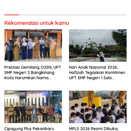
Pengawas Pembina Lakukan
Bangun Disiplin dan Raih
Monitoring
Prestasi
Rekomendasi untuk kamu
Prestasi Gemilang O2SN, UPT
Hari Anak Nasional 2026,
SMP Negeri 2 Bangkinang
Hafizah Tegaskan Komitmen
Kota Harumkan Nama
UPT SMP Negeri 1 Salo
Kampar di Tingkat Provins
Wujudkan Sekolah Ramah
Anak
Cipayung Plus Pekanbaru
MPLS 2026 Resmi Dibuka,