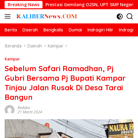
Langsung
Breaking News
Prestasi Gemilang O2SN, UPT SMP Negeri 2 Bangkinang 
ke
konten
Berita
Daerah
Bengkalis
Dumai
Indragiri Hilir
Indragiri
Beranda
Daerah
Kampar
Kampar
Sebelum Safari Ramadhan, Pj
Gubri Bersama Pj Bupati Kampar
Tinjau Jalan Rusak Di Desa Tarai
Bangun
Redaksi
21 Maret 2024