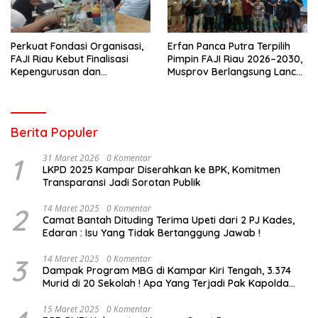
Perkuat Fondasi Organisasi,
Erfan Panca Putra Terpilih
FAJI Riau Kebut Finalisasi
Pimpin FAJI Riau 2026–2030,
Kepengurusan dan
Musprov Berlangsung Lancar
Persiapan Rakerprov
dan Demokratis
Berita Populer
1
31 Maret 2026
0 Komentar
LKPD 2025 Kampar Diserahkan ke BPK, Komitmen
Transparansi Jadi Sorotan Publik
2
14 Maret 2025
0 Komentar
Camat Bantah Dituding Terima Upeti dari 2 PJ Kades,
Edaran : Isu Yang Tidak Bertanggung Jawab !
3
14 Maret 2025
0 Komentar
Dampak Program MBG di Kampar Kiri Tengah, 3.374
Murid di 20 Sekolah ! Apa Yang Terjadi Pak Kapolda
Riau?
15 Maret 2025
0 Komentar