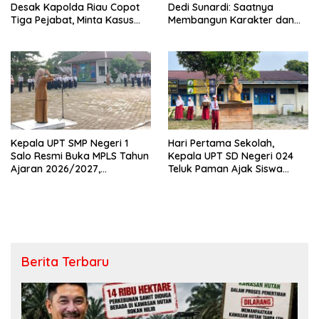
Desak Kapolda Riau Copot
Dedi Sunardi: Saatnya
Tiga Pejabat, Minta Kasus
Membangun Karakter dan
Dugaan Kekerasan
Mengukir Prestasi di UPT SMP
Mahasiswa Diusut Tuntas
Negeri 2 Bangkinang Kota
Kepala UPT SMP Negeri 1
Hari Pertama Sekolah,
Salo Resmi Buka MPLS Tahun
Kepala UPT SD Negeri 024
Ajaran 2026/2027,
Teluk Paman Ajak Siswa
Pengawas Pembina Lakukan
Bangun Disiplin dan Raih
Monitoring
Prestasi
Berita Terbaru