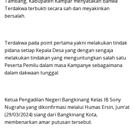
p
o
m
Tambang, Kabupaten Kampar menyatakan bahwa
Terdakwa terbukti secara sah dan meyakinkan
p
k
bersalah.
Terdakwa pada point pertama yakni melakukan tindak
pidana setiap Kepala Desa yang dengan sengaja
melakukan tindakan yang menguntungkan salah satu
Peserta Pemilu dalam masa Kampanye sebagaimana
dalam dakwaan tunggal.
Ketua Pengadilan Negeri Bangkinang Kelas IB Sony
Nugraha yang dikonfirmasi melalui Humas Ersin, Jum’at
(29/03/2024) siang dari Bangkinang Kota,
membenarkan amar putusan tersebut.