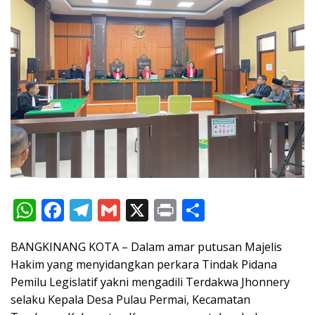
W
F
T
G
X
Pr
S
h
ac
el
m
in
h
BANGKINANG KOTA – Dalam amar putusan Majelis
at
e
e
ai
t
ar
Hakim yang menyidangkan perkara Tindak Pidana
s
b
gr
l
e
Pemilu Legislatif yakni mengadili Terdakwa Jhonnery
A
o
a
selaku Kepala Desa Pulau Permai, Kecamatan