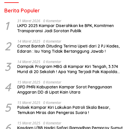
Berita Populer
1
31 Maret 2026
0 Komentar
LKPD 2025 Kampar Diserahkan ke BPK, Komitmen
Transparansi Jadi Sorotan Publik
2
14 Maret 2025
0 Komentar
Camat Bantah Dituding Terima Upeti dari 2 PJ Kades,
Edaran : Isu Yang Tidak Bertanggung Jawab !
3
14 Maret 2025
0 Komentar
Dampak Program MBG di Kampar Kiri Tengah, 3.374
Murid di 20 Sekolah ! Apa Yang Terjadi Pak Kapolda
Riau?
4
15 Maret 2025
0 Komentar
DPD PMRI Kabupaten Kampar Sorot Penggunaan
Anggaran DD di Lipat Kain Utara
5
15 Maret 2025
0 Komentar
Polsek Kampar Kiri Lakukan Patroli Skala Besar,
Temukan Miras dan Pengeras Suara !
6
15 Maret 2025
0 Komentar
Kasdam I/BB Hadiri Safari Ramadhan Pemprov Sumut