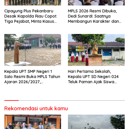
Cipayung Plus Pekanbaru
MPLS 2026 Resmi Dibuka,
Desak Kapolda Riau Copot
Dedi Sunardi: Saatnya
Tiga Pejabat, Minta Kasus
Membangun Karakter dan
Dugaan Kekerasan
Mengukir Prestasi di UPT SMP
Mahasiswa Diusut Tuntas
Negeri 2 Bangkinang Kota
Kepala UPT SMP Negeri 1
Hari Pertama Sekolah,
Salo Resmi Buka MPLS Tahun
Kepala UPT SD Negeri 024
Ajaran 2026/2027,
Teluk Paman Ajak Siswa
Pengawas Pembina Lakukan
Bangun Disiplin dan Raih
Monitoring
Prestasi
Rekomendasi untuk kamu