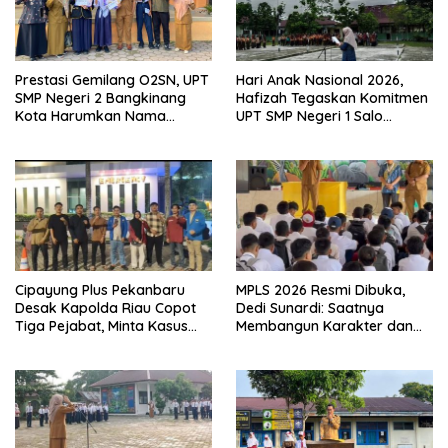
Prestasi Gemilang O2SN, UPT
Hari Anak Nasional 2026,
SMP Negeri 2 Bangkinang
Hafizah Tegaskan Komitmen
Kota Harumkan Nama
UPT SMP Negeri 1 Salo
Kampar di Tingkat Provins
Wujudkan Sekolah Ramah
Anak
Cipayung Plus Pekanbaru
MPLS 2026 Resmi Dibuka,
Desak Kapolda Riau Copot
Dedi Sunardi: Saatnya
Tiga Pejabat, Minta Kasus
Membangun Karakter dan
Dugaan Kekerasan
Mengukir Prestasi di UPT SMP
Mahasiswa Diusut Tuntas
Negeri 2 Bangkinang Kota