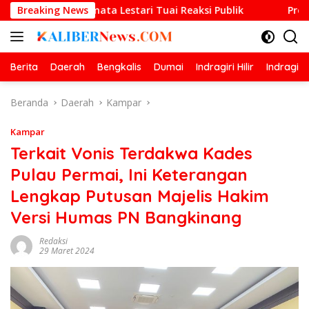
Langsung
rmata Lestari Tuai Reaksi Publik
Breaking News
Prestasi Gemilang O
ke
konten
Berita
Daerah
Bengkalis
Dumai
Indragiri Hilir
Indragiri
Beranda
Daerah
Kampar
Kampar
Terkait Vonis Terdakwa Kades
Pulau Permai, Ini Keterangan
Lengkap Putusan Majelis Hakim
Versi Humas PN Bangkinang
Redaksi
29 Maret 2024