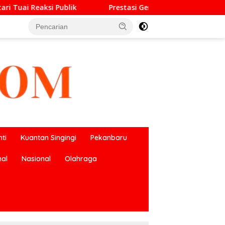
Prestasi Gemilang O2SN, UPT SMP Negeri 2 Bangkinang K
ti
Kuantan Singingi
Pekanbaru
nal
Nasional
Olahraga