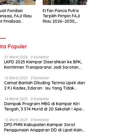
uat Fondasi
Erfan Panca Putra
nisasi, FAJI Riau
Terpilih Pimpin FAJI
t Finalisasi
Riau 2026–2030,
engurusan dan
Musprov Berlangsung
iapan Rakerprov
Lancar dan
Demokratis
ita Populer
31 Maret 2026
0 Komentar
LKPD 2025 Kampar Diserahkan ke BPK,
Komitmen Transparansi Jadi Sorotan
Publik
14 Maret 2025
0 Komentar
Camat Bantah Dituding Terima Upeti dari
2 PJ Kades, Edaran : Isu Yang Tidak
Bertanggung Jawab !
14 Maret 2025
0 Komentar
Dampak Program MBG di Kampar Kiri
Tengah, 3.374 Murid di 20 Sekolah ! Apa
Yang Terjadi Pak Kapolda Riau?
15 Maret 2025
0 Komentar
DPD PMRI Kabupaten Kampar Sorot
Penggunaan Anggaran DD di Lipat Kain