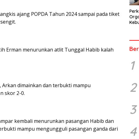
Perk
angkis ajang POPDA Tahun 2024 sampai pada tiket
Orga
sengit.
Kebu
Kep
Pers
Ber
tih Erman menurunkan atlit Tunggal Habib kalah
1
2
a, Arkan dimainkan dan terbukti mampu
 skor 2-0.
3
Kampar kembali menurunkan pasangan Habib dan
4
i terbukti mampu mengungguli pasangan ganda dari