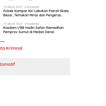
Utara
15 Maret 2025
0 Komentar
Polsek Kampar Kiri Lakukan Patroli Skala
Besar, Temukan Miras dan Pengeras
Suara !
15 Maret 2025
0 Komentar
Kasdam I/BB Hadiri Safari Ramadhan
Pemprov Sumut di Medan Denai
ita Kriminal
tomotif