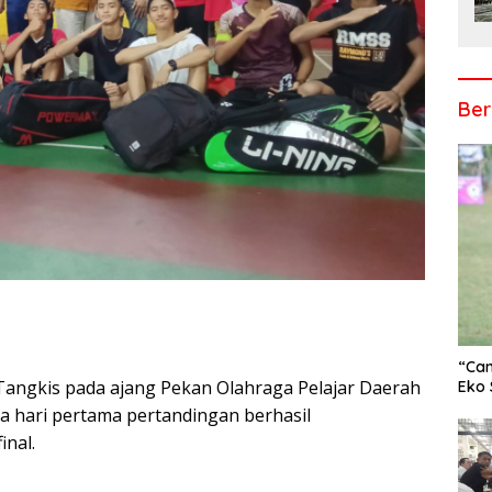
Ber
“Cam
angkis pada ajang Pekan Olahraga Pelajar Daerah
r
Eko 
a hari pertama pertandingan berhasil
nal.