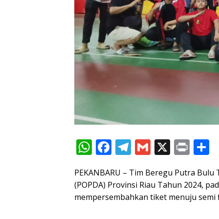
W
F
T
G
X
Pr
S
h
ac
el
m
in
h
PEKANBARU – Tim Beregu Putra Bulu T
at
e
e
ai
t
a
(POPDA) Provinsi Riau Tahun 2024, pad
s
b
gr
l
e
mempersembahkan tiket menuju semi fi
A
o
a