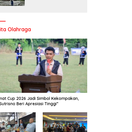
Komitmen UPT SMP Negeri
1 Salo Wujudkan Sekolah
Ramah Anak
ita Olahraga
at Cup 2026 Jadi Simbol Kekompakan,
Sutrisno Beri Apresiasi Tinggi”