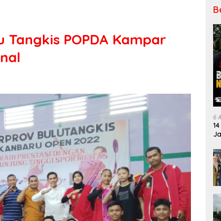
B
lu Tangkis POPDA Kampar
inal
6 
14
Ja
Pe