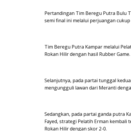
p
o
m
p
k
Pertandingan Tim Beregu Putra Bulu T
semi final ini melalui perjuangan cukup 
Tim Beregu Putra Kampar melalui Pela
Rokan Hilir dengan hasil Rubber Game.
Selanjutnya, pada partai tunggal kedu
mengungguli lawan dari Meranti dengan
Sedangkan, pada partai ganda putra 
Fayed, strategi Pelatih Erman kembal
Rokan Hilir dengan skor 2-0.