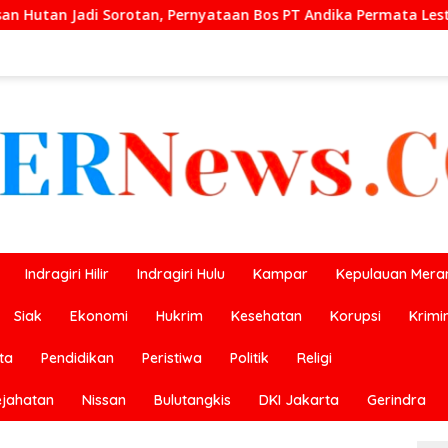
ernyataan Bos PT Andika Permata Lestari Tuai Reaksi Publik
Indragiri Hilir
Indragiri Hulu
Kampar
Kepulauan Meran
Siak
Ekonomi
Hukrim
Kesehatan
Korupsi
Krimi
ta
Pendidikan
Peristiwa
Politik
Religi
ejahatan
Nissan
Bulutangkis
DKI Jakarta
Gerindra