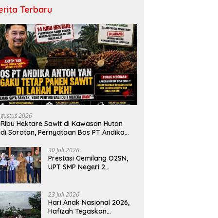
erita Terbaru
Agustus 2026
 Ribu Hektare Sawit di Kawasan Hutan
di Sorotan, Pernyataan Bos PT Andika
rmata Lestari Tuai Reaksi Publik
30 Juli 2026
Prestasi Gemilang O2SN,
UPT SMP Negeri 2
Bangkinang Kota
Harumkan Nama Kampar
di Tingkat Provins
23 Juli 2026
Hari Anak Nasional 2026,
Hafizah Tegaskan