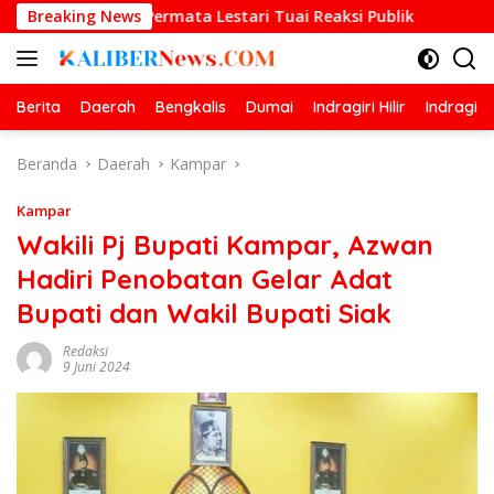
Langsung
ika Permata Lestari Tuai Reaksi Publik
Breaking News
Prestasi Gemil
ke
konten
Berita
Daerah
Bengkalis
Dumai
Indragiri Hilir
Indragiri
Beranda
Daerah
Kampar
Kampar
Wakili Pj Bupati Kampar, Azwan
Hadiri Penobatan Gelar Adat
Bupati dan Wakil Bupati Siak
Redaksi
9 Juni 2024