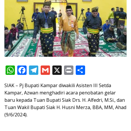
W
F
T
G
X
Pr
S
h
ac
el
m
in
h
SIAK – Pj Bupati Kampar diwakili Asisten III Setda
at
e
e
ai
t
ar
Kampar, Azwan menghadiri acara penobatan gelar
s
b
gr
l
e
baru kepada Tuan Bupati Siak Drs. H. Alfedri, M.Si., dan
A
o
a
Tuan Wakil Bupati Siak H. Husni Merza, BBA, MM, Ahad
p
o
m
(9/6/2024).
p
k