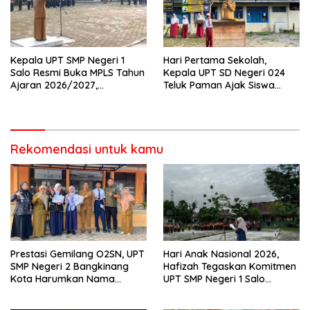
Kepala UPT SMP Negeri 1
Hari Pertama Sekolah,
Salo Resmi Buka MPLS Tahun
Kepala UPT SD Negeri 024
Ajaran 2026/2027,
Teluk Paman Ajak Siswa
Pengawas Pembina Lakukan
Bangun Disiplin dan Raih
Monitoring
Prestasi
Rekomendasi untuk kamu
Prestasi Gemilang O2SN, UPT
Hari Anak Nasional 2026,
SMP Negeri 2 Bangkinang
Hafizah Tegaskan Komitmen
Kota Harumkan Nama
UPT SMP Negeri 1 Salo
Kampar di Tingkat Provins
Wujudkan Sekolah Ramah
Anak