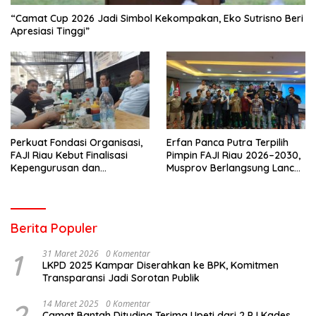
“Camat Cup 2026 Jadi Simbol Kekompakan, Eko Sutrisno Beri
Apresiasi Tinggi”
Perkuat Fondasi Organisasi,
Erfan Panca Putra Terpilih
FAJI Riau Kebut Finalisasi
Pimpin FAJI Riau 2026–2030,
Kepengurusan dan
Musprov Berlangsung Lancar
Persiapan Rakerprov
dan Demokratis
Berita Populer
1
31 Maret 2026
0 Komentar
LKPD 2025 Kampar Diserahkan ke BPK, Komitmen
Transparansi Jadi Sorotan Publik
2
14 Maret 2025
0 Komentar
Camat Bantah Dituding Terima Upeti dari 2 PJ Kades,