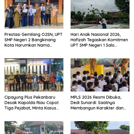
Prestasi Gemilang O2SN, UPT
Hari Anak Nasional 2026,
SMP Negeri 2 Bangkinang
Hafizah Tegaskan Komitmen
Kota Harumkan Nama
UPT SMP Negeri 1 Salo
Kampar di Tingkat Provins
Wujudkan Sekolah Ramah
Anak
Cipayung Plus Pekanbaru
MPLS 2026 Resmi Dibuka,
Desak Kapolda Riau Copot
Dedi Sunardi: Saatnya
Tiga Pejabat, Minta Kasus
Membangun Karakter dan
Dugaan Kekerasan
Mengukir Prestasi di UPT SMP
Mahasiswa Diusut Tuntas
Negeri 2 Bangkinang Kota