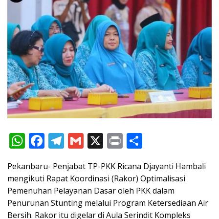
W
F
T
G
X
Pr
S
h
ac
el
m
in
h
Pekanbaru- Penjabat TP-PKK Ricana Djayanti Hambali
at
e
e
ai
t
ar
mengikuti Rapat Koordinasi (Rakor) Optimalisasi
s
b
gr
l
e
Pemenuhan Pelayanan Dasar oleh PKK dalam
A
o
a
Penurunan Stunting melalui Program Ketersediaan Air
p
o
m
Bersih. Rakor itu digelar di Aula Serindit Kompleks