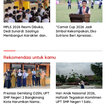
MPLS 2026 Resmi Dibuka,
“Camat Cup 2026 Jadi
Dedi Sunardi: Saatnya
Simbol Kekompakan, Eko
Membangun Karakter dan
Sutrisno Beri Apresiasi
Mengukir Prestasi di UPT SMP
Tinggi”
Negeri 2 Bangkinang Kota
Rekomendasi untuk kamu
Prestasi Gemilang O2SN, UPT
Hari Anak Nasional 2026,
SMP Negeri 2 Bangkinang
Hafizah Tegaskan Komitmen
Kota Harumkan Nama
UPT SMP Negeri 1 Salo
Kampar di Tingkat Provins
Wujudkan Sekolah Ramah