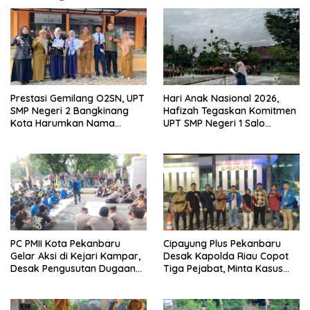
Prestasi Gemilang O2SN, UPT
Hari Anak Nasional 2026,
SMP Negeri 2 Bangkinang
Hafizah Tegaskan Komitmen
Kota Harumkan Nama
UPT SMP Negeri 1 Salo
Kampar di Tingkat Provins
Wujudkan Sekolah Ramah
Anak
PC PMII Kota Pekanbaru
Cipayung Plus Pekanbaru
Gelar Aksi di Kejari Kampar,
Desak Kapolda Riau Copot
Desak Pengusutan Dugaan
Tiga Pejabat, Minta Kasus
Penyimpangan Proyek
Dugaan Kekerasan
Stanum Rp6 Miliar
Mahasiswa Diusut Tuntas