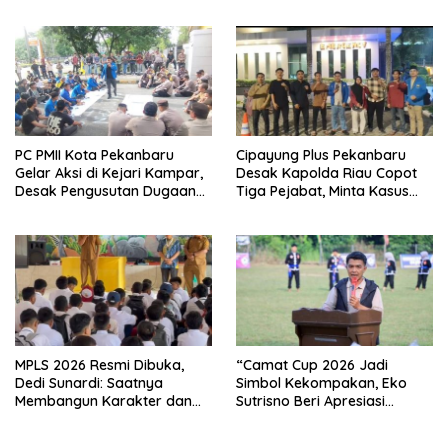
Anak
PC PMII Kota Pekanbaru
Cipayung Plus Pekanbaru
Gelar Aksi di Kejari Kampar,
Desak Kapolda Riau Copot
Desak Pengusutan Dugaan
Tiga Pejabat, Minta Kasus
Penyimpangan Proyek
Dugaan Kekerasan
Stanum Rp6 Miliar
Mahasiswa Diusut Tuntas
MPLS 2026 Resmi Dibuka,
“Camat Cup 2026 Jadi
Dedi Sunardi: Saatnya
Simbol Kekompakan, Eko
Membangun Karakter dan
Sutrisno Beri Apresiasi
Mengukir Prestasi di UPT SMP
Tinggi”
Negeri 2 Bangkinang Kota