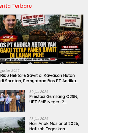
erita Terbaru
Agustus 2026
 Ribu Hektare Sawit di Kawasan Hutan
di Sorotan, Pernyataan Bos PT Andika
rmata Lestari Tuai Reaksi Publik
30 Juli 2026
Prestasi Gemilang O2SN,
UPT SMP Negeri 2
Bangkinang Kota
Harumkan Nama Kampar
di Tingkat Provins
23 Juli 2026
Hari Anak Nasional 2026,
Hafizah Tegaskan