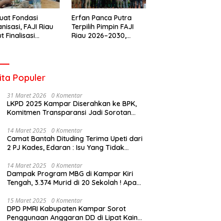
uat Fondasi
Erfan Panca Putra
nisasi, FAJI Riau
Terpilih Pimpin FAJI
t Finalisasi
Riau 2026–2030,
engurusan dan
Musprov Berlangsung
iapan Rakerprov
Lancar dan
Demokratis
ita Populer
31 Maret 2026
0 Komentar
LKPD 2025 Kampar Diserahkan ke BPK,
Komitmen Transparansi Jadi Sorotan
Publik
14 Maret 2025
0 Komentar
Camat Bantah Dituding Terima Upeti dari
2 PJ Kades, Edaran : Isu Yang Tidak
Bertanggung Jawab !
14 Maret 2025
0 Komentar
Dampak Program MBG di Kampar Kiri
Tengah, 3.374 Murid di 20 Sekolah ! Apa
Yang Terjadi Pak Kapolda Riau?
15 Maret 2025
0 Komentar
DPD PMRI Kabupaten Kampar Sorot
Penggunaan Anggaran DD di Lipat Kain