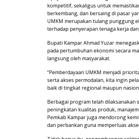
kompetitif, sekaligus untuk memasti
berkembang, dan bersaing di pasar ya
UMKM merupakan tulang punggung eko
terhadap penyerapan tenaga kerja dan
Bupati Kampar Ahmad Yuzar menegaska
pada pertumbuhan ekonomi secara mak
langsung oleh masyarakat.
“Pemberdayaan UMKM menjadi prioritas
serta akses permodalan, kita ingin pel
baik di tingkat regional maupun nasiona
Berbagai program telah dilaksanakan se
peningkatan kualitas produk, manajemen
Pemkab Kampar juga mendorong kemit
dan perbankan guna memperluas akses
Tidak hanya itu, pengembangan sektor 