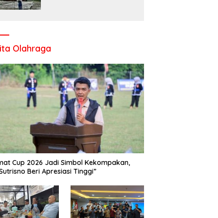
Komitmen UPT SMP Negeri
1 Salo Wujudkan Sekolah
Ramah Anak
ita Olahraga
at Cup 2026 Jadi Simbol Kekompakan,
Sutrisno Beri Apresiasi Tinggi”