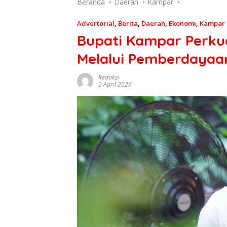
Beranda
Daerah
Kampar
Advertorial
,
Berita
,
Daerah
,
Ekonomi
,
Kampar
Bupati Kampar Perku
Melalui Pemberdaya
Redaksi
2 April 2026