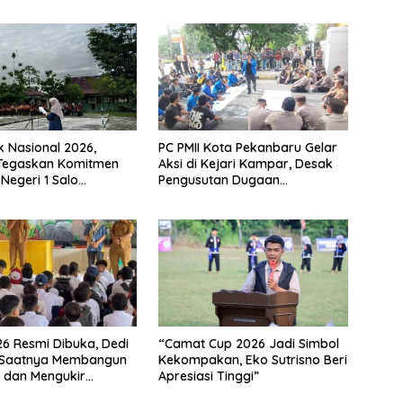
k Nasional 2026,
PC PMII Kota Pekanbaru Gelar
 Tegaskan Komitmen
Aksi di Kejari Kampar, Desak
Negeri 1 Salo
Pengusutan Dugaan
n Sekolah Ramah
Penyimpangan Proyek Stanum
Rp6 Miliar
6 Resmi Dibuka, Dedi
“Camat Cup 2026 Jadi Simbol
: Saatnya Membangun
Kekompakan, Eko Sutrisno Beri
 dan Mengukir
Apresiasi Tinggi”
 di UPT SMP Negeri 2