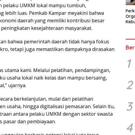
kan pelaku UMKM lokal mampu tumbuh,
Perk
ng lebih luas. Pemkab Kampar meyakini bahwa
Orga
nomi daerah yang memiliki kontribusi besar
Kebu
Kep
 peningkatan kesejahteraan masyarakat.
Pers
n bahwa pemerintah daerah tidak hanya fokus
Ber
ro, tetapi juga memastikan dampaknya dirasakan
1
 utama kami. Melalui pelatihan, pendampingan,
aku usaha lokal naik kelas dan mampu bersaing,
2
l,” ujarnya.
cara berkelanjutan, mulai dari pelatihan
3
 usaha, hingga digitalisasi pemasaran. Selain itu,
raan antara pelaku UMKM dengan sektor swasta
 pasar dan pembiayaan.
4
unggulan berbasis potensi lokal juga terus