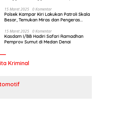
Utara
15 Maret 2025
0 Komentar
Polsek Kampar Kiri Lakukan Patroli Skala
Besar, Temukan Miras dan Pengeras
Suara !
15 Maret 2025
0 Komentar
Kasdam I/BB Hadiri Safari Ramadhan
Pemprov Sumut di Medan Denai
ita Kriminal
tomotif