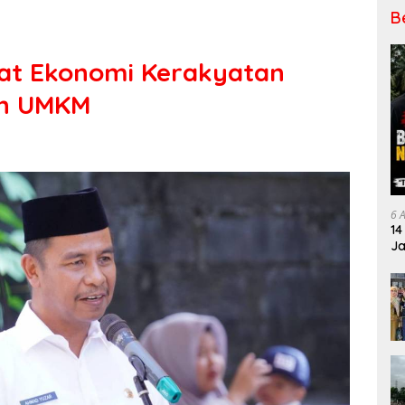
B
at Ekonomi Kerakyatan
an UMKM
6 
14
Ja
Pe