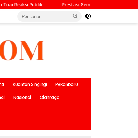
Prestasi Gemilang O2SN, UPT SMP Negeri 2 Bangkinang Kota H
ti
Kuantan Singingi
Pekanbaru
nal
Nasional
Olahraga