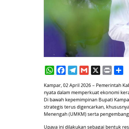
W
F
T
G
X
Pr
S
h
ac
el
m
in
h
Kampar, 02 April 2026 – Pemerintah 
at
e
e
ai
t
a
nyata dalam memperkuat ekonomi kera
s
b
gr
l
e
Di bawah kepemimpinan Bupati Kampar 
A
o
a
strategis terus digencarkan, khususny
p
o
m
Menengah (UMKM) serta pengembanga
p
k
Upaya ini dilakukan sebagai bentuk r