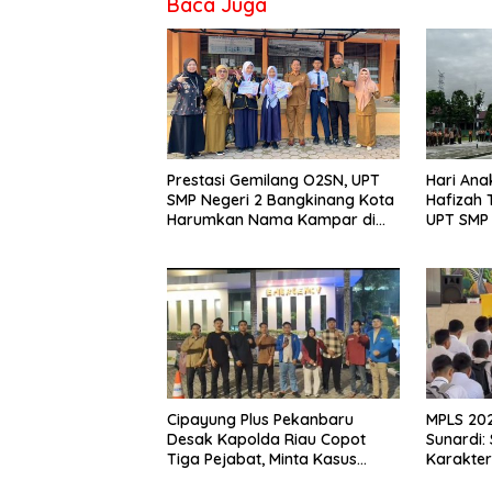
Baca Juga
Prestasi Gemilang O2SN, UPT
Hari Ana
SMP Negeri 2 Bangkinang Kota
Hafizah
Harumkan Nama Kampar di
UPT SMP 
Tingkat Provins
Wujudka
Anak
Cipayung Plus Pekanbaru
MPLS 202
Desak Kapolda Riau Copot
Sunardi
Tiga Pejabat, Minta Kasus
Karakter
Dugaan Kekerasan Mahasiswa
Prestasi