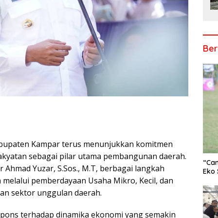
Ber
Kabupaten Kampar terus menunjukkan komitmen
r
kyatan sebagai pilar utama pembangunan daerah.
“Cam
Ahmad Yuzar, S.Sos., M.T, berbagai langkah
Eko 
a melalui pemberdayaan Usaha Mikro, Kecil, dan
n sektor unggulan daerah.
espons terhadap dinamika ekonomi yang semakin