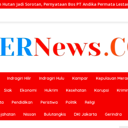
taan Bos PT Andika Permata Lestari Tuai Reaksi Publik
Indragiri Hilir
Indragiri Hulu
Kampar
Kepulauan Meran
Siak
Ekonomi
Hukrim
Kesehatan
Korupsi
Krimi
ta
Pendidikan
Peristiwa
Politik
Religi
ejahatan
Nissan
Bulutangkis
DKI Jakarta
Gerindra