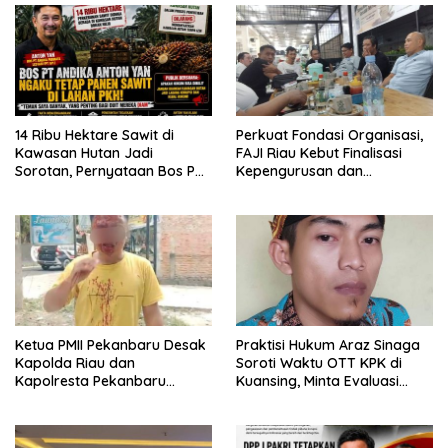
14 Ribu Hektare Sawit di
Perkuat Fondasi Organisasi,
Kawasan Hutan Jadi
FAJI Riau Kebut Finalisasi
Sorotan, Pernyataan Bos PT
Kepengurusan dan
Andika Permata Lestari Tuai
Persiapan Rakerprov
Reaksi Publik
Ketua PMII Pekanbaru Desak
Praktisi Hukum Araz Sinaga
Kapolda Riau dan
Soroti Waktu OTT KPK di
Kapolresta Pekanbaru
Kuansing, Minta Evaluasi
Segera Tangkap Pelaku
Internal
Dugaan Pengeroyokan
Sekretaris PKC PMII Riau