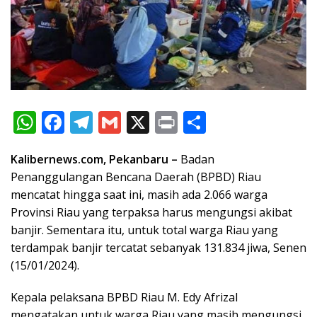
W
F
T
G
X
Pr
S
h
ac
el
m
in
h
Kalibernews.com, Pekanbaru –
Badan
at
e
e
ai
t
ar
Penanggulangan Bencana Daerah (BPBD) Riau
s
b
gr
l
e
mencatat hingga saat ini, masih ada 2.066 warga
A
o
a
Provinsi Riau yang terpaksa harus mengungsi akibat
p
o
m
banjir. Sementara itu, untuk total warga Riau yang
terdampak banjir tercatat sebanyak 131.834 jiwa, Senen
p
k
(15/01/2024).
Kepala pelaksana BPBD Riau M. Edy Afrizal
mengatakan untuk warga Riau yang masih mengungsi