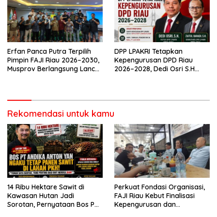
Erfan Panca Putra Terpilih
DPP LPAKRI Tetapkan
Pimpin FAJI Riau 2026–2030,
Kepengurusan DPD Riau
Musprov Berlangsung Lancar
2026–2028, Dedi Osri S.H
dan Demokratis
Siap Bawa Organisasi Lebih
Profesional dan Berintegritas
Rekomendasi untuk kamu
14 Ribu Hektare Sawit di
Perkuat Fondasi Organisasi,
Kawasan Hutan Jadi
FAJI Riau Kebut Finalisasi
Sorotan, Pernyataan Bos PT
Kepengurusan dan
Andika Permata Lestari Tuai
Persiapan Rakerprov