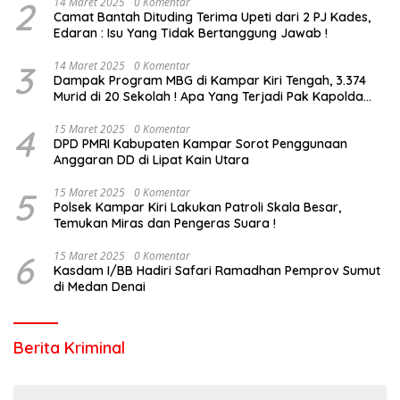
2
14 Maret 2025
0 Komentar
Camat Bantah Dituding Terima Upeti dari 2 PJ Kades,
Edaran : Isu Yang Tidak Bertanggung Jawab !
3
14 Maret 2025
0 Komentar
Dampak Program MBG di Kampar Kiri Tengah, 3.374
Murid di 20 Sekolah ! Apa Yang Terjadi Pak Kapolda
Riau?
4
15 Maret 2025
0 Komentar
DPD PMRI Kabupaten Kampar Sorot Penggunaan
Anggaran DD di Lipat Kain Utara
5
15 Maret 2025
0 Komentar
Polsek Kampar Kiri Lakukan Patroli Skala Besar,
Temukan Miras dan Pengeras Suara !
6
15 Maret 2025
0 Komentar
Kasdam I/BB Hadiri Safari Ramadhan Pemprov Sumut
di Medan Denai
Berita Kriminal