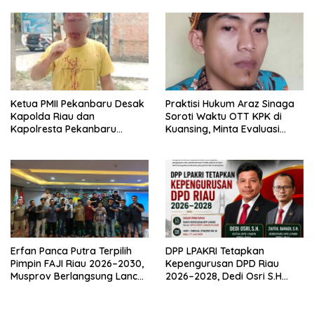
Reaksi Publik
Ketua PMII Pekanbaru Desak
Praktisi Hukum Araz Sinaga
Kapolda Riau dan
Soroti Waktu OTT KPK di
Kapolresta Pekanbaru
Kuansing, Minta Evaluasi
Segera Tangkap Pelaku
Internal
Dugaan Pengeroyokan
Sekretaris PKC PMII Riau
Erfan Panca Putra Terpilih
DPP LPAKRI Tetapkan
Pimpin FAJI Riau 2026–2030,
Kepengurusan DPD Riau
Musprov Berlangsung Lancar
2026–2028, Dedi Osri S.H
dan Demokratis
Siap Bawa Organisasi Lebih
Profesional dan Berintegritas