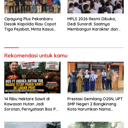
Cipayung Plus Pekanbaru
MPLS 2026 Resmi Dibuka,
Desak Kapolda Riau Copot
Dedi Sunardi: Saatnya
Tiga Pejabat, Minta Kasus
Membangun Karakter dan
Dugaan Kekerasan
Mengukir Prestasi di UPT SMP
Mahasiswa Diusut Tuntas
Negeri 2 Bangkinang Kota
Rekomendasi untuk kamu
14 Ribu Hektare Sawit di
Prestasi Gemilang O2SN, UPT
Kawasan Hutan Jadi
SMP Negeri 2 Bangkinang
Sorotan, Pernyataan Bos PT
Kota Harumkan Nama
Andika Permata Lestari Tuai
Kampar di Tingkat Provins
Reaksi Publik