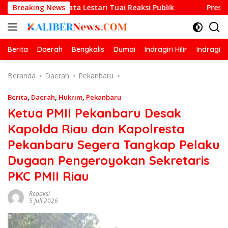
Langsung
ta Lestari Tuai Reaksi Publik
Breaking News
Prestasi Gemilang O2SN,
ke
konten
Berita
Daerah
Bengkalis
Dumai
Indragiri Hilir
Indragiri
Beranda
Daerah
Pekanbaru
Berita
,
Daerah
,
Hukrim
,
Pekanbaru
Ketua PMII Pekanbaru Desak
Kapolda Riau dan Kapolresta
Pekanbaru Segera Tangkap Pelaku
Dugaan Pengeroyokan Sekretaris
PKC PMII Riau
Redaksi
5 Juli 2026