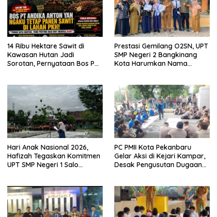
14 Ribu Hektare Sawit di
Prestasi Gemilang O2SN, UPT
Kawasan Hutan Jadi
SMP Negeri 2 Bangkinang
Sorotan, Pernyataan Bos PT
Kota Harumkan Nama
Andika Permata Lestari Tuai
Kampar di Tingkat Provins
Reaksi Publik
Hari Anak Nasional 2026,
PC PMII Kota Pekanbaru
Hafizah Tegaskan Komitmen
Gelar Aksi di Kejari Kampar,
UPT SMP Negeri 1 Salo
Desak Pengusutan Dugaan
Wujudkan Sekolah Ramah
Penyimpangan Proyek
Anak
Stanum Rp6 Miliar