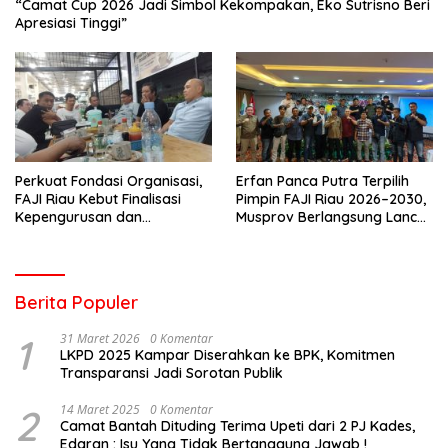
“Camat Cup 2026 Jadi Simbol Kekompakan, Eko Sutrisno Beri
Apresiasi Tinggi”
Perkuat Fondasi Organisasi,
Erfan Panca Putra Terpilih
FAJI Riau Kebut Finalisasi
Pimpin FAJI Riau 2026–2030,
Kepengurusan dan
Musprov Berlangsung Lancar
Persiapan Rakerprov
dan Demokratis
Berita Populer
1
31 Maret 2026
0 Komentar
LKPD 2025 Kampar Diserahkan ke BPK, Komitmen
Transparansi Jadi Sorotan Publik
2
14 Maret 2025
0 Komentar
Camat Bantah Dituding Terima Upeti dari 2 PJ Kades,
Edaran : Isu Yang Tidak Bertanggung Jawab !