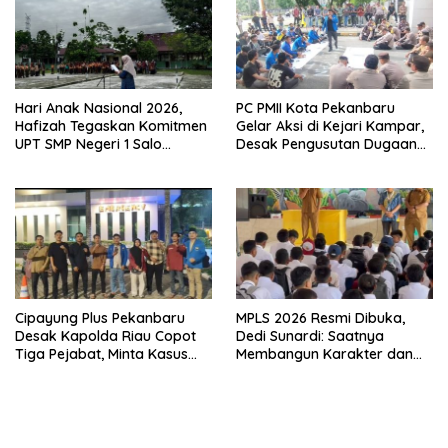
Hari Anak Nasional 2026,
PC PMII Kota Pekanbaru
Hafizah Tegaskan Komitmen
Gelar Aksi di Kejari Kampar,
UPT SMP Negeri 1 Salo
Desak Pengusutan Dugaan
Wujudkan Sekolah Ramah
Penyimpangan Proyek
Anak
Stanum Rp6 Miliar
Cipayung Plus Pekanbaru
MPLS 2026 Resmi Dibuka,
Desak Kapolda Riau Copot
Dedi Sunardi: Saatnya
Tiga Pejabat, Minta Kasus
Membangun Karakter dan
Dugaan Kekerasan
Mengukir Prestasi di UPT SMP
Mahasiswa Diusut Tuntas
Negeri 2 Bangkinang Kota