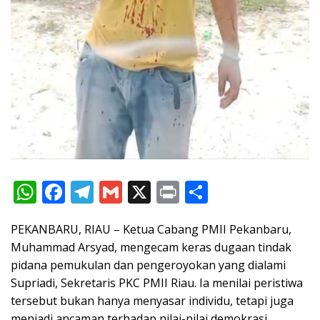
W
F
T
G
X
Pr
S
h
ac
el
m
in
h
PEKANBARU, RIAU – Ketua Cabang PMII Pekanbaru,
at
e
e
ai
t
ar
Muhammad Arsyad, mengecam keras dugaan tindak
s
b
gr
l
e
pidana pemukulan dan pengeroyokan yang dialami
A
o
a
Supriadi, Sekretaris PKC PMII Riau. Ia menilai peristiwa
p
o
m
tersebut bukan hanya menyasar individu, tetapi juga
menjadi ancaman terhadap nilai-nilai demokrasi,