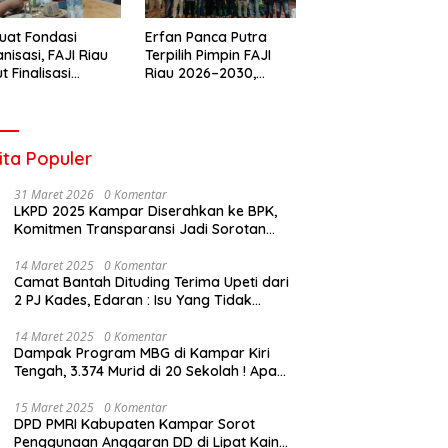
uat Fondasi
Erfan Panca Putra
nisasi, FAJI Riau
Terpilih Pimpin FAJI
t Finalisasi
Riau 2026–2030,
engurusan dan
Musprov Berlangsung
iapan Rakerprov
Lancar dan
Demokratis
ita Populer
31 Maret 2026
0 Komentar
LKPD 2025 Kampar Diserahkan ke BPK,
Komitmen Transparansi Jadi Sorotan
Publik
14 Maret 2025
0 Komentar
Camat Bantah Dituding Terima Upeti dari
2 PJ Kades, Edaran : Isu Yang Tidak
Bertanggung Jawab !
14 Maret 2025
0 Komentar
Dampak Program MBG di Kampar Kiri
Tengah, 3.374 Murid di 20 Sekolah ! Apa
Yang Terjadi Pak Kapolda Riau?
15 Maret 2025
0 Komentar
DPD PMRI Kabupaten Kampar Sorot
Penggunaan Anggaran DD di Lipat Kain