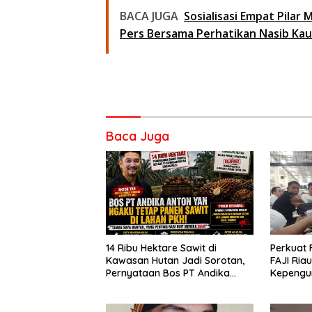
BACA JUGA
Sosialisasi Empat Pilar 
Pers Bersama Perhatikan Nasib Ka
Baca Juga
14 Ribu Hektare Sawit di
Perkuat 
Kawasan Hutan Jadi Sorotan,
FAJI Riau
Pernyataan Bos PT Andika
Kepengu
Permata Lestari Tuai Reaksi
Rakerpr
Publik