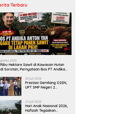
erita Terbaru
Agustus 2026
 Ribu Hektare Sawit di Kawasan Hutan
di Sorotan, Pernyataan Bos PT Andika
rmata Lestari Tuai Reaksi Publik
30 Juli 2026
Prestasi Gemilang O2SN,
UPT SMP Negeri 2
Bangkinang Kota
Harumkan Nama Kampar
di Tingkat Provins
23 Juli 2026
Hari Anak Nasional 2026,
Hafizah Tegaskan