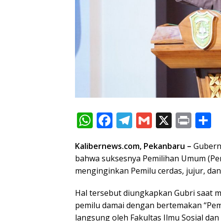
W
F
T
G
X
Pr
S
h
ac
el
m
in
h
Kalibernews.com, Pekanbaru –
Gubernu
at
e
e
ai
t
a
bahwa suksesnya Pemilihan Umum (Pem
s
b
gr
l
e
menginginkan Pemilu cerdas, jujur, dan 
A
o
a
Hal tersebut diungkapkan Gubri saat 
p
o
m
pemilu damai dengan bertemakan “Pemil
p
k
langsung oleh Fakultas Ilmu Sosial dan I