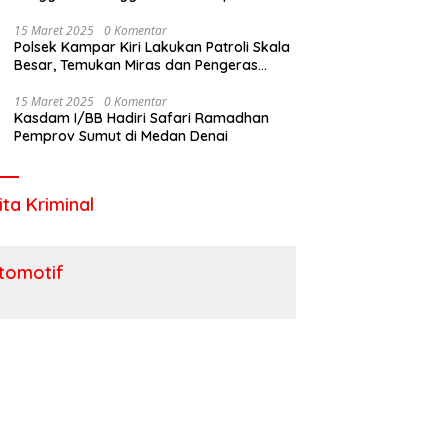
Utara
15 Maret 2025
0 Komentar
Polsek Kampar Kiri Lakukan Patroli Skala
Besar, Temukan Miras dan Pengeras
Suara !
15 Maret 2025
0 Komentar
Kasdam I/BB Hadiri Safari Ramadhan
Pemprov Sumut di Medan Denai
ita Kriminal
tomotif