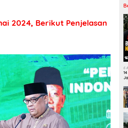
B
i 2024, Berikut Penjelasan
6 
14
Ja
Pe