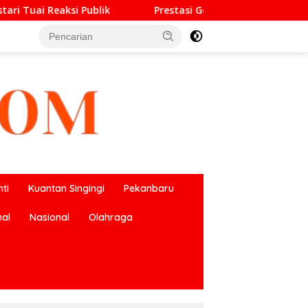
Prestasi Gemilang O2SN, UPT SMP Negeri 2 Bangkinang Ko
ti
Kuantan Singingi
Pekanbaru
nal
Nasional
Olahraga