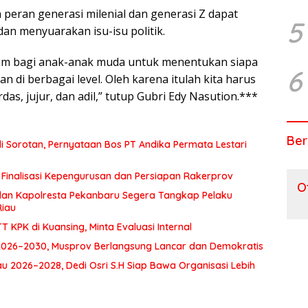
 peran generasi milenial dan generasi Z dapat
5
n menyuarakan isu-isu politik.
um bagi anak-anak muda untuk menentukan siapa
6
 di berbagai level. Oleh karena itulah kita harus
as, jujur, dan adil,” tutup Gubri Edy Nasution.***
Ber
i Sorotan, Pernyataan Bos PT Andika Permata Lestari
t Finalisasi Kepengurusan dan Persiapan Rakerprov
O
dan Kapolresta Pekanbaru Segera Tangkap Pelaku
Riau
 KPK di Kuansing, Minta Evaluasi Internal
au 2026–2030, Musprov Berlangsung Lancar dan Demokratis
 2026–2028, Dedi Osri S.H Siap Bawa Organisasi Lebih