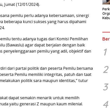
, Jumat (12/01/2024).
Perk
Orga
sana pemilu perlu adanya kebersamaan, sinergi
Kebu
a beberapa kunci sukses yang harus dipahami
Kep
Pers
24.
Ber
emilu tentu adanya tugas dari Komisi Pemilihan
u (Bawaslu) agar dapat berjalan dengan baik
1
s penyelenggaraan pemilu yang adil, objektif dan
2
rdiri dari partai politik dan peserta Pemilu bersama
serta Pemilu memiliki integritas, patuh dan taat
 melakukan politik sara maupun identitas,” tutur
3
rakat dapat semakin menarik untuk memilih
4
muda yaitu generasi Z maupun kaum milenial.