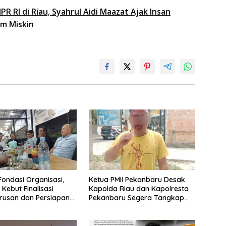
MPR RI di Riau, Syahrul Aidi Maazat Ajak Insan
um Miskin
Fondasi Organisasi,
Ketua PMII Pekanbaru Desak
 Kebut Finalisasi
Kapolda Riau dan Kapolresta
rusan dan Persiapan
Pekanbaru Segera Tangkap
ov
Pelaku Dugaan Pengeroyokan
Sekretaris PKC PMII Riau