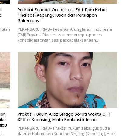
i
Perkuat Fondasi Organisasi, FAJI Riau Kebut
a
Finalisasi Kepengurusan dan Persiapan
Rakerprov
hutan
PEKANBARU, RIAU– Federasi Arung Jeram Indonesia
(FAJI) Provinsi Riau terus mempercepat proses
konsolidasi organisasi pascapelaksanaan…
dan
Praktisi Hukum Araz Sinaga Soroti Waktu OTT
aku
KPK di Kuansing, Minta Evaluasi Internal
Riau
PEKANBARU, RIAU– Praktisi hukum sekaligus putra
u,
daerah Kabupaten Kuantan Singingi (Kuansing), Araz