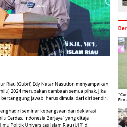
Ber
r Riau (Gubri) Edy Natar Nasution menyampaikan
r
ilu) 2024 merupakan dambaan semua pihak. Jika
“Cam
bertanggung jawab, harus dimulai dari diri sendiri.
Eko 
menghadiri seminar kebangsaan dan deklarasi
u Cerdas, Indonesia Berjaya” yang ditaja
lmu Politik Universitas Islam Riau (UIR) di