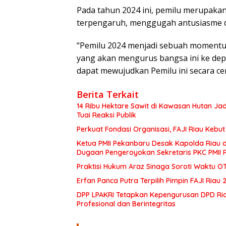
Pada tahun 2024 ini, pemilu merupakan
terpengaruh, menggugah antusiasme da
“Pemilu 2024 menjadi sebuah moment
yang akan mengurus bangsa ini ke depan
dapat mewujudkan Pemilu ini secara cerd
Berita Terkait
14 Ribu Hektare Sawit di Kawasan Hutan Jad
Tuai Reaksi Publik
Perkuat Fondasi Organisasi, FAJI Riau Kebu
Ketua PMII Pekanbaru Desak Kapolda Riau 
Dugaan Pengeroyokan Sekretaris PKC PMII 
Praktisi Hukum Araz Sinaga Soroti Waktu OTT
Erfan Panca Putra Terpilih Pimpin FAJI Ri
DPP LPAKRI Tetapkan Kepengurusan DPD Riau
Profesional dan Berintegritas