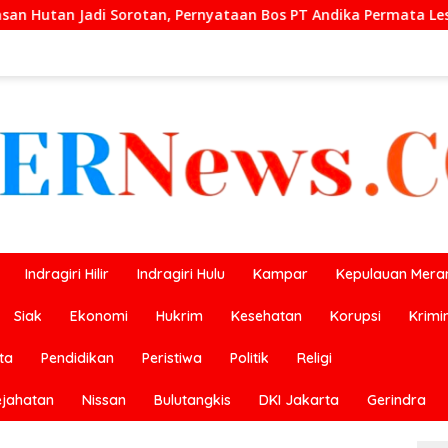
nyataan Bos PT Andika Permata Lestari Tuai Reaksi Publik
Indragiri Hilir
Indragiri Hulu
Kampar
Kepulauan Meran
Siak
Ekonomi
Hukrim
Kesehatan
Korupsi
Krimi
ta
Pendidikan
Peristiwa
Politik
Religi
ejahatan
Nissan
Bulutangkis
DKI Jakarta
Gerindra