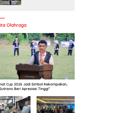
Komitmen UPT SMP Negeri
1 Salo Wujudkan Sekolah
Ramah Anak
ita Olahraga
at Cup 2026 Jadi Simbol Kekompakan,
Sutrisno Beri Apresiasi Tinggi”