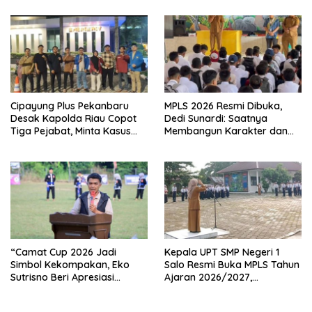
Anak
Cipayung Plus Pekanbaru
MPLS 2026 Resmi Dibuka,
Desak Kapolda Riau Copot
Dedi Sunardi: Saatnya
Tiga Pejabat, Minta Kasus
Membangun Karakter dan
Dugaan Kekerasan
Mengukir Prestasi di UPT SMP
Mahasiswa Diusut Tuntas
Negeri 2 Bangkinang Kota
“Camat Cup 2026 Jadi
Kepala UPT SMP Negeri 1
Simbol Kekompakan, Eko
Salo Resmi Buka MPLS Tahun
Sutrisno Beri Apresiasi
Ajaran 2026/2027,
Tinggi”
Pengawas Pembina Lakukan
Monitoring