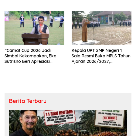
Dugaan Kekerasan
Mengukir Prestasi di UPT SMP
Mahasiswa Diusut Tuntas
Negeri 2 Bangkinang Kota
“Camat Cup 2026 Jadi
Kepala UPT SMP Negeri 1
Simbol Kekompakan, Eko
Salo Resmi Buka MPLS Tahun
Sutrisno Beri Apresiasi
Ajaran 2026/2027,
Tinggi”
Pengawas Pembina Lakukan
Monitoring
Berita Terbaru