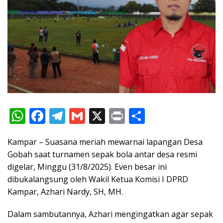
W
F
T
G
X
Pr
S
h
ac
el
m
in
h
Kampar – Suasana meriah mewarnai lapangan Desa
at
e
e
ai
t
ar
Gobah saat turnamen sepak bola antar desa resmi
s
b
gr
l
e
digelar, Minggu (31/8/2025). Even besar ini
A
o
a
dibuka
langsung oleh Wakil Ketua Komisi I DPRD
p
o
m
Kampar, Azhari Nardy, SH, MH.
p
k
Dalam sambutannya, Azhari mengingatkan agar sepak