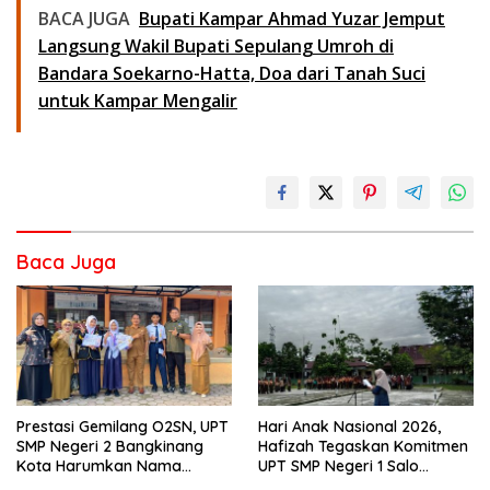
BACA JUGA
Bupati Kampar Ahmad Yuzar Jemput
Langsung Wakil Bupati Sepulang Umroh di
Bandara Soekarno-Hatta, Doa dari Tanah Suci
untuk Kampar Mengalir
Baca Juga
Prestasi Gemilang O2SN, UPT
Hari Anak Nasional 2026,
SMP Negeri 2 Bangkinang
Hafizah Tegaskan Komitmen
Kota Harumkan Nama
UPT SMP Negeri 1 Salo
Kampar di Tingkat Provins
Wujudkan Sekolah Ramah