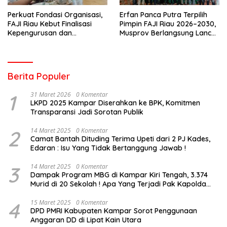
Perkuat Fondasi Organisasi,
Erfan Panca Putra Terpilih
FAJI Riau Kebut Finalisasi
Pimpin FAJI Riau 2026–2030,
Kepengurusan dan
Musprov Berlangsung Lancar
Persiapan Rakerprov
dan Demokratis
Berita Populer
1
31 Maret 2026
0 Komentar
LKPD 2025 Kampar Diserahkan ke BPK, Komitmen
Transparansi Jadi Sorotan Publik
2
14 Maret 2025
0 Komentar
Camat Bantah Dituding Terima Upeti dari 2 PJ Kades,
Edaran : Isu Yang Tidak Bertanggung Jawab !
3
14 Maret 2025
0 Komentar
Dampak Program MBG di Kampar Kiri Tengah, 3.374
Murid di 20 Sekolah ! Apa Yang Terjadi Pak Kapolda
Riau?
4
15 Maret 2025
0 Komentar
DPD PMRI Kabupaten Kampar Sorot Penggunaan
Anggaran DD di Lipat Kain Utara