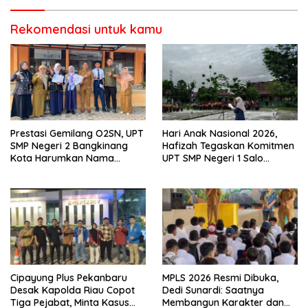
Rekomendasi untuk kamu
Prestasi Gemilang O2SN, UPT
Hari Anak Nasional 2026,
SMP Negeri 2 Bangkinang
Hafizah Tegaskan Komitmen
Kota Harumkan Nama
UPT SMP Negeri 1 Salo
Kampar di Tingkat Provins
Wujudkan Sekolah Ramah
Anak
Cipayung Plus Pekanbaru
MPLS 2026 Resmi Dibuka,
Desak Kapolda Riau Copot
Dedi Sunardi: Saatnya
Tiga Pejabat, Minta Kasus
Membangun Karakter dan