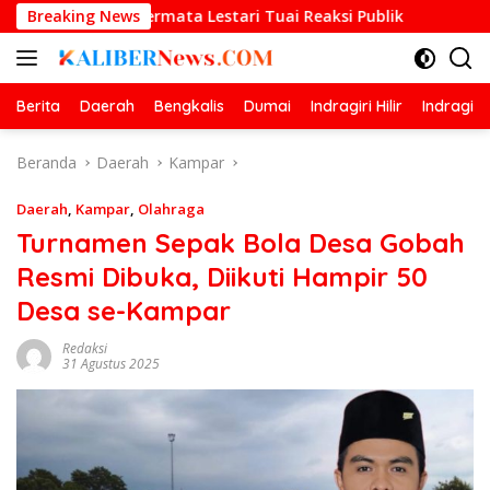
Langsung
 Permata Lestari Tuai Reaksi Publik
Breaking News
Prestasi Gemilan
ke
konten
Berita
Daerah
Bengkalis
Dumai
Indragiri Hilir
Indragiri
Beranda
Daerah
Kampar
Daerah
,
Kampar
,
Olahraga
Turnamen Sepak Bola Desa Gobah
Resmi Dibuka, Diikuti Hampir 50
Desa se-Kampar
Redaksi
31 Agustus 2025