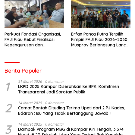
Perkuat Fondasi Organisasi,
Erfan Panca Putra Terpilih
FAJI Riau Kebut Finalisasi
Pimpin FAJI Riau 2026–2030,
Kepengurusan dan
Musprov Berlangsung Lancar
Persiapan Rakerprov
dan Demokratis
Berita Populer
1
31 Maret 2026
0 Komentar
LKPD 2025 Kampar Diserahkan ke BPK, Komitmen
Transparansi Jadi Sorotan Publik
2
14 Maret 2025
0 Komentar
Camat Bantah Dituding Terima Upeti dari 2 PJ Kades,
Edaran : Isu Yang Tidak Bertanggung Jawab !
3
14 Maret 2025
0 Komentar
Dampak Program MBG di Kampar Kiri Tengah, 3.374
Murid di 20 Sekolah ! Apa Yang Terjadi Pak Kapolda