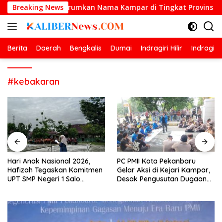
Langsung
nang Kota Harumkan Nama Kampar di Tingkat Provins
Breaking News
H
ke
konten
Berita
Daerah
Bengkalis
Dumai
Indragiri Hilir
Indragiri
#kebakaran
Hari Anak Nasional 2026,
PC PMII Kota Pekanbaru
Hafizah Tegaskan Komitmen
Gelar Aksi di Kejari Kampar,
UPT SMP Negeri 1 Salo
Desak Pengusutan Dugaan
Wujudkan Sekolah Ramah
Penyimpangan Proyek
Anak
Stanum Rp6 Miliar