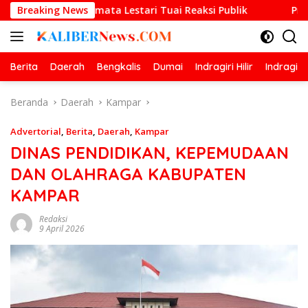
Langsung
ermata Lestari Tuai Reaksi Publik
Breaking News
Prestasi Gemilang 
ke
konten
Berita
Daerah
Bengkalis
Dumai
Indragiri Hilir
Indragiri
Beranda
Daerah
Kampar
Advertorial
,
Berita
,
Daerah
,
Kampar
DINAS PENDIDIKAN, KEPEMUDAAN
DAN OLAHRAGA KABUPATEN
KAMPAR
Redaksi
9 April 2026