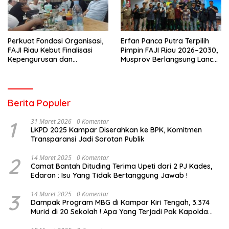
Perkuat Fondasi Organisasi,
Erfan Panca Putra Terpilih
FAJI Riau Kebut Finalisasi
Pimpin FAJI Riau 2026–2030,
Kepengurusan dan
Musprov Berlangsung Lancar
Persiapan Rakerprov
dan Demokratis
Berita Populer
1
31 Maret 2026
0 Komentar
LKPD 2025 Kampar Diserahkan ke BPK, Komitmen
Transparansi Jadi Sorotan Publik
2
14 Maret 2025
0 Komentar
Camat Bantah Dituding Terima Upeti dari 2 PJ Kades,
Edaran : Isu Yang Tidak Bertanggung Jawab !
3
14 Maret 2025
0 Komentar
Dampak Program MBG di Kampar Kiri Tengah, 3.374
Murid di 20 Sekolah ! Apa Yang Terjadi Pak Kapolda
Riau?