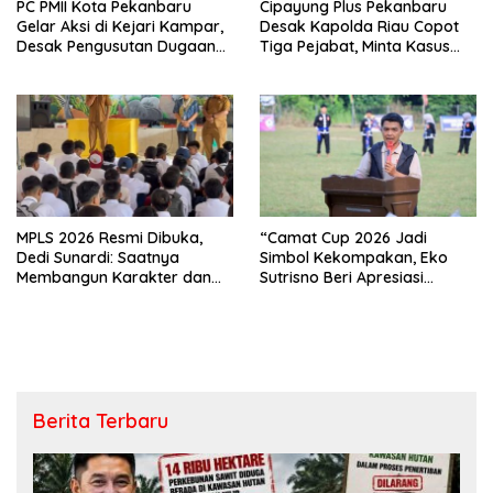
PC PMII Kota Pekanbaru
Cipayung Plus Pekanbaru
Gelar Aksi di Kejari Kampar,
Desak Kapolda Riau Copot
Desak Pengusutan Dugaan
Tiga Pejabat, Minta Kasus
Penyimpangan Proyek
Dugaan Kekerasan
Stanum Rp6 Miliar
Mahasiswa Diusut Tuntas
MPLS 2026 Resmi Dibuka,
“Camat Cup 2026 Jadi
Dedi Sunardi: Saatnya
Simbol Kekompakan, Eko
Membangun Karakter dan
Sutrisno Beri Apresiasi
Mengukir Prestasi di UPT SMP
Tinggi”
Negeri 2 Bangkinang Kota
Berita Terbaru