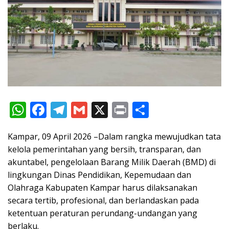
W
F
T
G
X
Pr
S
h
ac
el
m
in
h
Kampar, 09 April 2026 –Dalam rangka mewujudkan tata
at
e
e
ai
t
ar
kelola pemerintahan yang bersih, transparan, dan
s
b
gr
l
e
akuntabel, pengelolaan Barang Milik Daerah (BMD) di
A
o
a
lingkungan Dinas Pendidikan, Kepemudaan dan
p
o
m
Olahraga Kabupaten Kampar harus dilaksanakan
secara tertib, profesional, dan berlandaskan pada
p
k
ketentuan peraturan perundang-undangan yang
berlaku.