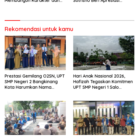
Membangun Karakter dan
Sutrisno Beri Apresiasi
Mengukir Prestasi di UPT SMP
Tinggi”
Negeri 2 Bangkinang Kota
Rekomendasi untuk kamu
Prestasi Gemilang O2SN, UPT
Hari Anak Nasional 2026,
SMP Negeri 2 Bangkinang
Hafizah Tegaskan Komitmen
Kota Harumkan Nama
UPT SMP Negeri 1 Salo
Kampar di Tingkat Provins
Wujudkan Sekolah Ramah
Anak