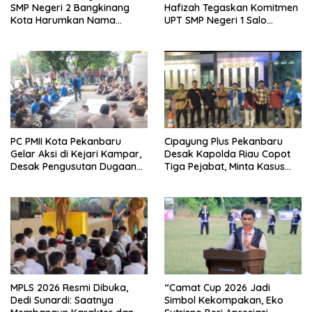
SMP Negeri 2 Bangkinang
Hafizah Tegaskan Komitmen
Kota Harumkan Nama
UPT SMP Negeri 1 Salo
Kampar di Tingkat Provins
Wujudkan Sekolah Ramah
Anak
PC PMII Kota Pekanbaru
Cipayung Plus Pekanbaru
Gelar Aksi di Kejari Kampar,
Desak Kapolda Riau Copot
Desak Pengusutan Dugaan
Tiga Pejabat, Minta Kasus
Penyimpangan Proyek
Dugaan Kekerasan
Stanum Rp6 Miliar
Mahasiswa Diusut Tuntas
MPLS 2026 Resmi Dibuka,
“Camat Cup 2026 Jadi
Dedi Sunardi: Saatnya
Simbol Kekompakan, Eko